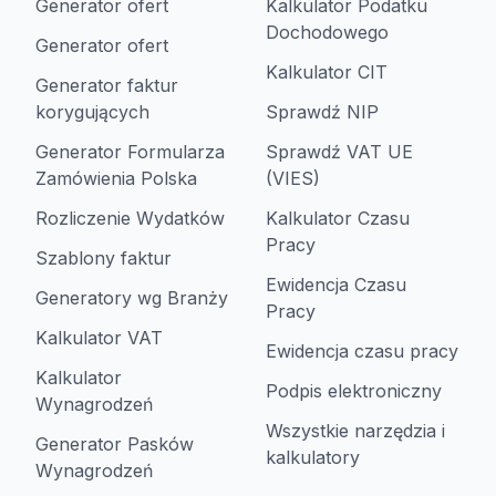
Generator ofert
Kalkulator Podatku
Dochodowego
Generator ofert
Kalkulator CIT
Generator faktur
korygujących
Sprawdź NIP
Generator Formularza
Sprawdź VAT UE
Zamówienia Polska
(VIES)
Rozliczenie Wydatków
Kalkulator Czasu
Pracy
Szablony faktur
Ewidencja Czasu
Generatory wg Branży
Pracy
Kalkulator VAT
Ewidencja czasu pracy
Kalkulator
Podpis elektroniczny
Wynagrodzeń
Wszystkie narzędzia i
Generator Pasków
kalkulatory
Wynagrodzeń