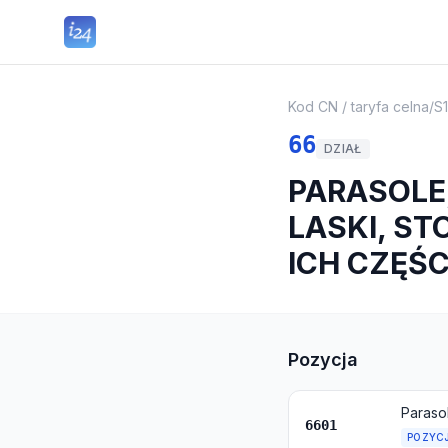
Kod CN / taryfa celna
/
S
66
DZIAŁ
PARASOLE
LASKI, ST
ICH CZĘŚC
Pozycja
6601
POZYC