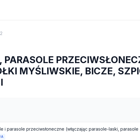
12
, PARASOLE PRZECIWSŁONEC
OŁKI MYŚLIWSKIE, BICZE, SZP
I
JA