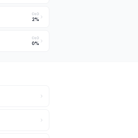
CŁO
2%
CŁO
0%