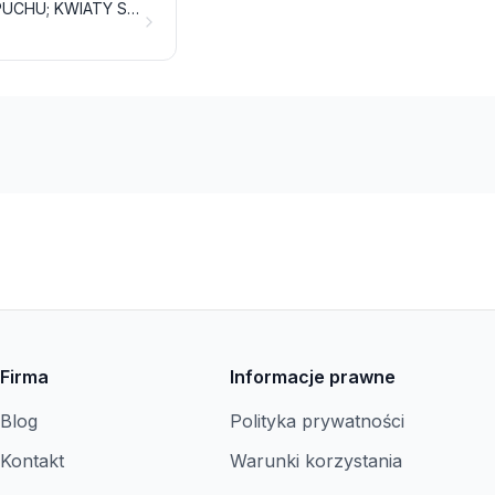
PIÓRA I PUCH, PREPAROWANE ORAZ ARTYKUŁY WYKONANE Z PIÓR LUB PUCHU; KWIATY SZTUCZNE; ARTYKUŁY Z WŁOSÓW LUDZKICH
Firma
Informacje prawne
Blog
Polityka prywatności
Kontakt
Warunki korzystania