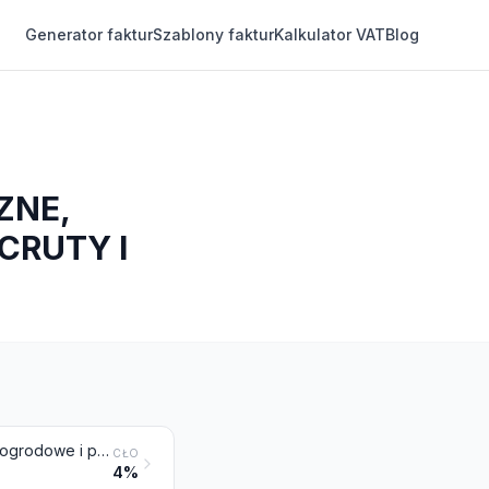
Generator faktur
Szablony faktur
Kalkulator VAT
Blog
ZNE,
ICRUTY I
Parasole i parasole przeciwsłoneczne (włączając parasole-laski, parasole ogrodowe i podobne parasole)
CŁO
4%