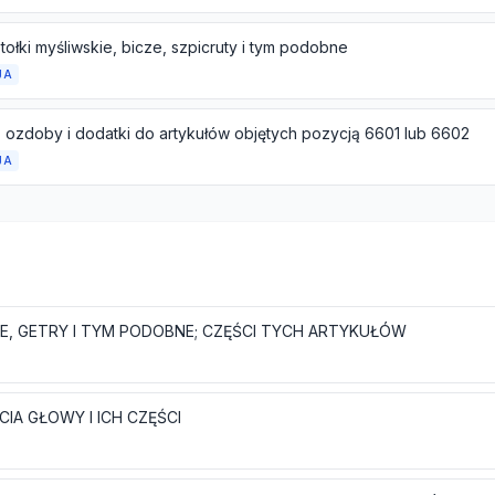
stołki myśliwskie, bicze, szpicruty i tym podobne
JA
, ozdoby i dodatki do artykułów objętych pozycją 6601 lub 6602
JA
E, GETRY I TYM PODOBNE; CZĘŚCI TYCH ARTYKUŁÓW
IA GŁOWY I ICH CZĘŚCI