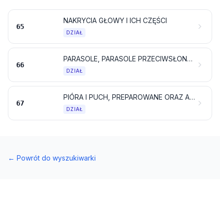
NAKRYCIA GŁOWY I ICH CZĘŚCI
65
DZIAŁ
PARASOLE, PARASOLE PRZECIWSŁONECZNE, LASKI, STOŁKI MYŚLIWSKIE, BICZE, SZPICRUTY I ICH CZĘŚCI
66
DZIAŁ
PIÓRA I PUCH, PREPAROWANE ORAZ ARTYKUŁY WYKONANE Z PIÓR LUB PUCHU; KWIATY SZTUCZNE; ARTYKUŁY Z WŁOSÓW LUDZKICH
67
DZIAŁ
←
Powrót do wyszukiwarki