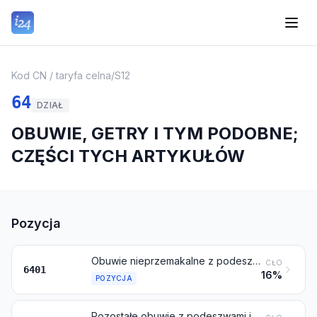
Kod CN / taryfa celna
/
S12
64
DZIAŁ
OBUWIE, GETRY I TYM PODOBNE;
CZĘŚCI TYCH ARTYKUŁÓW
Pozycja
Obuwie nieprzemakalne z podeszwami i cholewkami, z gumy lub tworzyw sztucznych, które nie są przymocowane do podeszwy ani złączone z nią za pomocą szycia, nitowania, gwoździ, wkrętów, kołków lub podobnymi sposobami
CŁO
6401
16%
POZYCJA
Pozostałe obuwie z podeszwami i cholewkami, z gumy lub tworzyw sztucznych