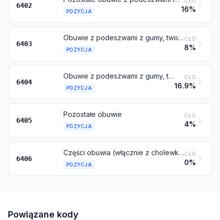
CŁO
6402
16%
POZYCJA
Obuwie z podeszwami z gumy, tworzyw sztucznych, skóry wyprawionej lub skóry wtórnej i cholewkami ze skóry wyprawionej
CŁO
6403
8%
POZYCJA
Obuwie z podeszwami z gumy, tworzyw sztucznych, skóry wyprawionej lub skóry wtórnej i cholewkami z materiałów włókienniczych
CŁO
6404
16.9%
POZYCJA
Pozostałe obuwie
CŁO
6405
4%
POZYCJA
Części obuwia (włącznie z cholewkami, nawet przymocowanymi do podeszew innych niż podeszwy zewnętrzne); podpodeszwy wyjmowane (wkładki), podkładki pod pięty i podobne artykuły; getry, sztylpy i podobne artykuły oraz ich części
CŁO
6406
0%
POZYCJA
Powiązane kody