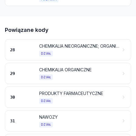
Powiązane kody
CHEMIKALIA NIEORGANICZNE; ORGANICZNE LUB NIEORGANICZNE ZWIĄZKI METALI SZLACHETNYCH, METALI ZIEM RZADKICH, PIERWIASTKÓW PROMIENIOTWÓRCZYCH LUB IZOTOPÓW
28
DZIAŁ
CHEMIKALIA ORGANICZNE
29
DZIAŁ
PRODUKTY FARMACEUTYCZNE
30
DZIAŁ
NAWOZY
31
DZIAŁ