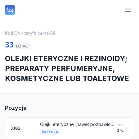
Kod CN / taryfa celna
/
S6
33
DZIAŁ
OLEJKI ETERYCZNE I REZINOIDY;
PREPARATY PERFUMERYJNE,
KOSMETYCZNE LUB TOALETOWE
Pozycja
Olejki eteryczne (nawet pozbawione terpenów), włącznie z konkretami i absolutami; rezinoidy; wyekstrahowane oleożywice; koncentraty olejków eterycznych w tłuszczach, ciekłych olejach, woskach lub tym podobnych, otrzymanych w procesie maceracji tłuszczami (enfleurage) lub maceracji; terpenowe produkty uboczne deterpenacji olejków eterycznych; wodne destylaty i wodne roztwory olejków eterycznych
CŁO
3301
0%
POZYCJA