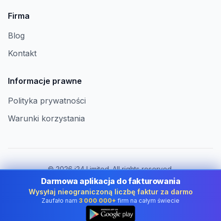
Firma
Blog
Kontakt
Informacje prawne
Polityka prywatności
Warunki korzystania
©
2026
i24 Limited. All rights reserved.
Dla firm w Poland
Darmowa aplikacja do fakturowania
Wysyłaj nieograniczoną liczbę faktur za darmo
Zmień kraj:
Poland
Zaufało nam
3 000 000+
firm na całym świecie