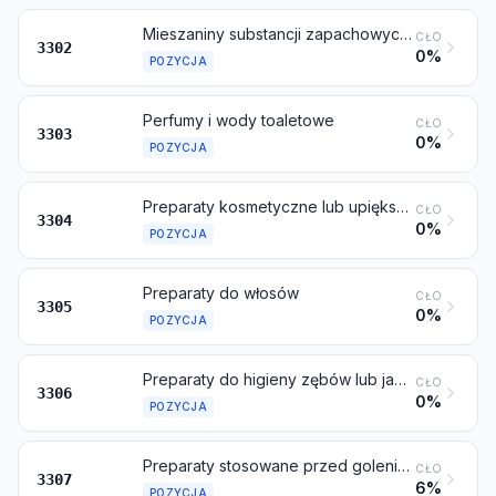
Mieszaniny substancji zapachowych i mieszaniny (włącznie z roztworami alkoholowymi) na bazie jednej lub na wielu takich substancjach, w rodzaju stosowanych jako surowce w przemyśle; pozostałe preparaty oparte na substancjach zapachowych, w rodzaju stosowanych do produkcji napojów
CŁO
3302
0%
POZYCJA
Perfumy i wody toaletowe
CŁO
3303
0%
POZYCJA
Preparaty kosmetyczne lub upiększające oraz preparaty do pielęgnacji skóry (inne niż leki), włącznie z preparatami przeciwsłonecznymi lub do opalania; preparaty do manicure lub pedicure
CŁO
3304
0%
POZYCJA
Preparaty do włosów
CŁO
3305
0%
POZYCJA
Preparaty do higieny zębów lub jamy ustnej, włącznie z pastami i proszkami do przytwierdzania protez; nici dentystyczne do czyszczenia międzyzębowego (dental floss), w jednostkowych opakowaniach do sprzedaży detalicznej
CŁO
3306
0%
POZYCJA
Preparaty stosowane przed goleniem, do golenia lub po goleniu, dezodoranty osobiste, preparaty do kąpieli, depilatory i pozostałe preparaty perfumeryjne, kosmetyczne lub toaletowe, gdzie indziej niewymienione ani niewłączone; gotowe odświeżacze pomieszczeń, nawet perfumowane, lub mające własności dezynfekcyjne
CŁO
3307
6%
POZYCJA