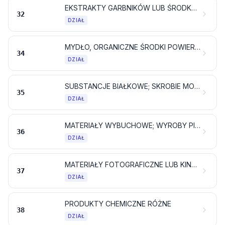
EKSTRAKTY GARBNIKÓW LUB ŚRODKÓW BARWIĄCYCH; GARBNIKI I ICH POCHODNE; BARWNIKI, PIGMENTY I POZOSTAŁE ŚRODKI BARWIĄCE; FARBY I LAKIERY; KIT I POZOSTAŁE MASY USZCZELNIAJĄCE; ATRAMENTY
32
DZIAŁ
MYDŁO, ORGANICZNE ŚRODKI POWIERZCHNIOWO CZYNNE, PREPARATY PIORĄCE, PREPARATY SMAROWE, WOSKI SYNTETYCZNE, WOSKI PREPAROWANE, PREPARATY DO CZYSZCZENIA LUB SZOROWANIA, ŚWIECE I ARTYKUŁY PODOBNE, PASTY MODELARSKIE, „WOSKI DENTYSTYCZNE” ORAZ PREPARATY DENTYSTYCZNE PRODUKOWANE NA BAZIE GIPSU
34
DZIAŁ
SUBSTANCJE BIAŁKOWE; SKROBIE MODYFIKOWANE; KLEJE; ENZYMY
35
DZIAŁ
MATERIAŁY WYBUCHOWE; WYROBY PIROTECHNICZNE; ZAPAŁKI; STOPY PIROFORYCZNE; NIEKTÓRE MATERIAŁY ŁATWO PALNE
36
DZIAŁ
MATERIAŁY FOTOGRAFICZNE LUB KINEMATOGRAFICZNE
37
DZIAŁ
PRODUKTY CHEMICZNE RÓŻNE
38
DZIAŁ