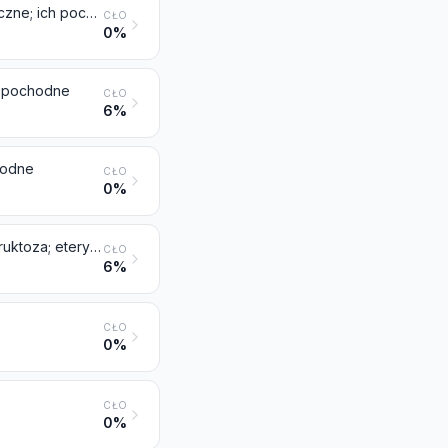
Hormony, prostaglandyny, tromboksany i leukotrieny, naturalne lub syntetyczne; ich pochodne i analogi strukturalne, włącznie z polipeptydami o zmodyfikowanym łańcuchu, stosowane głównie jako hormony
CŁO
0%
łe pochodne
CŁO
6%
chodne
CŁO
0%
Cukry, chemicznie czyste, inne niż sacharoza, laktoza, maltoza, glukoza i fruktoza; etery cukrów, acetale cukrów i estry cukrów i ich sole, inne niż produkty objęte pozycją 2937, 2938 lub 2939
CŁO
6%
CŁO
0%
CŁO
0%