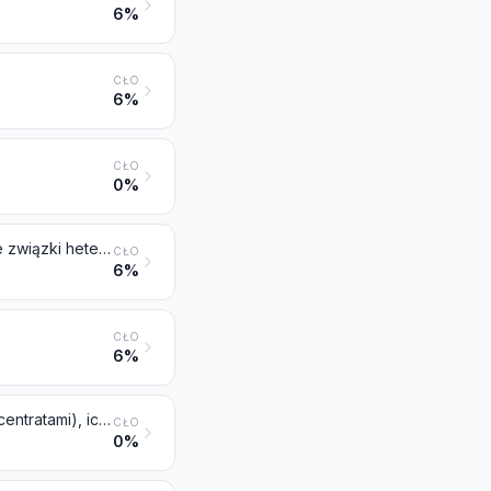
6%
CŁO
6%
CŁO
0%
Kwasy nukleinowe i ich sole, nawet niezdefiniowane chemicznie; pozostałe związki heterocykliczne
CŁO
6%
CŁO
6%
Prowitaminy i witaminy, naturalne i syntetyczne (włącznie z naturalnymi koncentratami), ich pochodne stosowane głównie jako witaminy, oraz mieszaniny wymienionych substancji, nawet w dowolnym rozpuszczalniku
CŁO
0%