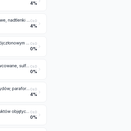
4%
Etery, eteroalkohole, eterofenole, eteroalkoholofenole, nadtlenki alkoholowe, nadtlenki eterowe, nadtlenki acetali i półacetali, nadtlenki ketonowe (nawet niezdefiniowane chemicznie) oraz ich fluorowcowane, sulfonowane, nitrowane lub nitrozowane pochodne
CŁO
4%
Epoksydy, epoksyalkohole, epoksyfenole i epoksyetery, z pierścieniem trójczłonowym oraz ich fluorowcowane, sulfonowane, nitrowane lub nitrozowane pochodne
CŁO
0%
Acetale i półacetale, nawet z inną tlenową grupą funkcyjną oraz ich fluorowcowane, sulfonowane, nitrowane lub nitrozowane pochodne
CŁO
0%
Aldehydy, nawet z inną tlenową grupą funkcyjną; cykliczne polimery aldehydów; paraformaldehyd
CŁO
4%
Fluorowcowane, sulfonowane, nitrowane lub nitrozowane pochodne produktów objętych pozycją 2912
CŁO
0%