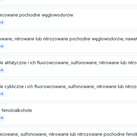
owcowane pochodne węglowodorów
JA
JA
JA
JA
; fenoloalkohole
JA