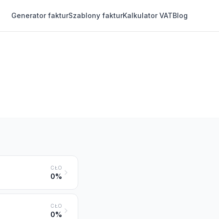
Generator faktur
Szablony faktur
Kalkulator VAT
Blog
CŁO
0%
CŁO
0%