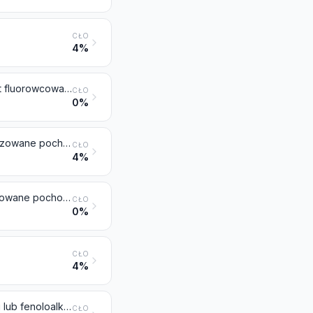
CŁO
4%
Sulfonowane, nitrowane lub nitrozowane pochodne węglowodorów, nawet fluorowcowane
CŁO
0%
Alkohole alifatyczne i ich fluorowcowane, sulfonowane, nitrowane lub nitrozowane pochodne
CŁO
4%
Alkohole cykliczne i ich fluorowcowane, sulfonowane, nitrowane lub nitrozowane pochodne
CŁO
0%
CŁO
4%
Fluorowcowane, sulfonowane, nitrowane lub nitrozowane pochodne fenoli lub fenoloalkoholi
CŁO