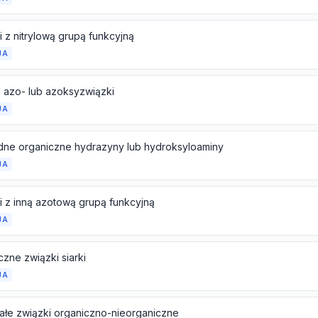
i z nitrylową grupą funkcyjną
JA
, azo- lub azoksyzwiązki
JA
ne organiczne hydrazyny lub hydroksyloaminy
JA
i z inną azotową grupą funkcyjną
JA
czne związki siarki
JA
ałe związki organiczno-nieorganiczne