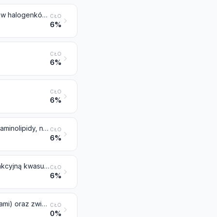
Estry pozostałych kwasów nieorganicznych niemetali (z wyłączeniem estrów halogenków wodoru) i ich sole; ich fluorowcowane, sulfonowane, nitrowane lub nitrozowane pochodne
CŁO
6%
CŁO
6%
CŁO
6%
Czwartorzędowe sole amoniowe i wodorotlenki; lecytyny i pozostałe fosfoaminolipidy, nawet niezdefiniowane chemicznie
CŁO
6%
Związki z karboksyamidową grupą funkcyjną; związki z amidową grupą funkcyjną kwasu węglowego
CŁO
6%
Związki z karboksyimidową grupą funkcyjną (włącznie z sacharyną i jej solami) oraz związki z iminową grupą funkcyjną
CŁO
0%