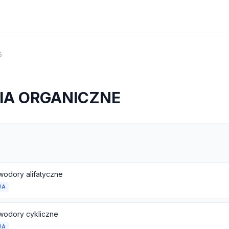
6
IA ORGANICZNE
odory alifatyczne
JA
odory cykliczne
JA