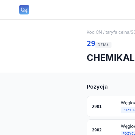
Kod CN / taryfa celna
/
S
29
DZIAŁ
CHEMIKAL
Pozycja
Węglow
2901
POZYC
Węglow
2902
POZYC