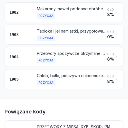
Makarony, nawet poddane obróbce cieplnej lub nadziewane (mięsem lub innymi substancjami), lub przygotowane inaczej, takie jak spaghetti, rurki, nitki, lasagne, gnocchi, ravioli, cannelloni; kuskus, nawet przygotowany
CŁO
1902
8%
POZYCJA
Tapioka i jej namiastki, przygotowane ze skrobi, w postaci płatków, ziaren, perełek, odsiewu lub w podobnych postaciach
CŁO
1903
0%
POZYCJA
Przetwory spożywcze otrzymane przez spęcznianie lub prażenie zbóż, lub produktów zbożowych (na przykład płatki kukurydziane); zboża (inne niż kukurydza) w postaci ziarna lub w postaci płatków, lub inaczej przetworzonego ziarna (z wyjątkiem mąki, kasz i mączki), wstępnie obgotowane lub inaczej przygotowane, gdzie indziej niewymienione ani niewłączone
CŁO
1904
8%
POZYCJA
Chleb, bułki, pieczywo cukiernicze, ciasta i ciastka, herbatniki i pozostałe wyroby piekarnicze, nawet zawierające kakao; opłatki sakralne, puste kapsułki stosowane do celów farmaceutycznych, wafle wytłaczane, papier ryżowy i podobne wyroby
CŁO
1905
8%
POZYCJA
Powiązane kody
PRZETWORY Z MIĘSA, RYB, SKORUPIAKÓW, MIĘCZAKÓW LUB POZOSTAŁYCH BEZKRĘGOWCÓW WODNYCH, LUB Z OWADÓW