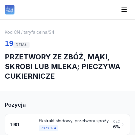
Kod CN / taryfa celna
/
S4
19
DZIAŁ
PRZETWORY ZE ZBÓŻ, MĄKI,
SKROBI LUB MLEKA; PIECZYWA
CUKIERNICZE
Pozycja
Ekstrakt słodowy; przetwory spożywcze z mąki, kasz, mączki, skrobi lub z ekstraktu słodowego, niezawierające kakao lub zawierające mniej niż 40 % masy kakao, obliczone w stosunku do całkowicie odtłuszczonej bazy, gdzie indziej niewymienione ani niewłączone; przetwory spożywcze z towarów objętych pozycjami od 0401 do 0404, niezawierające kakao lub zawierające mniej niż 5 % masy kakao, obliczone w stosunku do całkowicie odtłuszczonej bazy, gdzie indziej niewymienione ani niewłączone
CŁO
1901
6%
POZYCJA