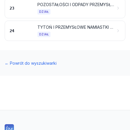
POZOSTAŁOŚCI I ODPADY PRZEMYSŁU SPOŻYWCZEGO; GOTOWA KARMA DLA ZWIERZĄT
23
DZIAŁ
TYTOŃ I PRZEMYSŁOWE NAMIASTKI TYTONIU; PRODUKTY, NAWET ZAWIERAJĄCE NIKOTYNĘ, PRZEZNACZONE DO WDYCHANIA BEZ SPALANIA; POZOSTAŁE WYROBY ZAWIERAJĄCE NIKOTYNĘ PRZEZNACZONE DO WPROWADZANIA NIKOTYNY DO CIAŁA LUDZKIEGO
24
DZIAŁ
←
Powrót do wyszukiwarki