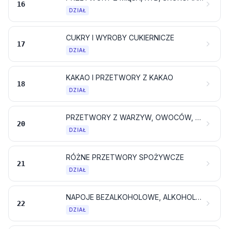
16
DZIAŁ
CUKRY I WYROBY CUKIERNICZE
17
DZIAŁ
KAKAO I PRZETWORY Z KAKAO
18
DZIAŁ
PRZETWORY Z WARZYW, OWOCÓW, ORZECHÓW LUB POZOSTAŁYCH CZĘŚCI ROŚLIN
20
DZIAŁ
RÓŻNE PRZETWORY SPOŻYWCZE
21
DZIAŁ
NAPOJE BEZALKOHOLOWE, ALKOHOLOWE I OCET
22
DZIAŁ