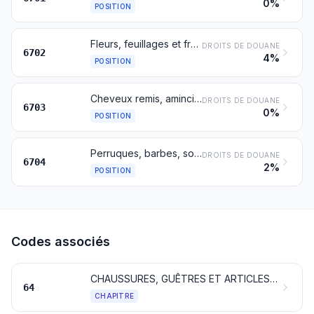
0%
POSITION
Fleurs, feuillages et fruits artificiels et leurs parties; articles confectionnés en fleurs, feuillages ou fruits artificiels
DROITS DE DOUANE
6702
4%
POSITION
Cheveux remis, amincis, blanchis ou autrement préparés; laine, poils et autres matières textiles, préparés pour la fabrication de perruques ou d'articles similaires
DROITS DE DOUANE
6703
0%
POSITION
Perruques, barbes, sourcils, cils, mèches et articles analogues en cheveux, poils ou matières textiles; ouvrages en cheveux non dénommés ni compris ailleurs
DROITS DE DOUANE
6704
2%
POSITION
Codes associés
CHAUSSURES, GUÊTRES ET ARTICLES ANALOGUES; PARTIES DE CES OBJETS
64
CHAPITRE