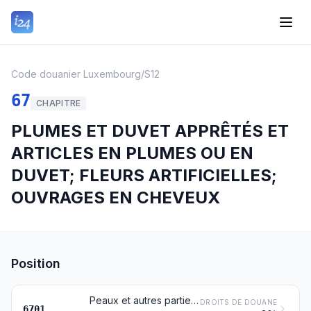
Code douanier Luxembourg
/
S12
67
CHAPITRE
PLUMES ET DUVET APPRÊTÉS ET
ARTICLES EN PLUMES OU EN
DUVET; FLEURS ARTIFICIELLES;
OUVRAGES EN CHEVEUX
Position
Peaux et autres parties d'oiseaux revêtues de leurs plumes ou de leur duvet, plumes, parties de plumes, duvet et articles en ces matières, autres que les produits du no 0505 et les tuyaux et tiges de plumes, travaillés
DROITS DE DOUANE
6701