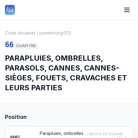
Code douanier Luxembourg
/
S12
66
CHAPITRE
PARAPLUIES, OMBRELLES,
PARASOLS, CANNES, CANNES-
SIÈGES, FOUETS, CRAVACHES ET
LEURS PARTIES
Position
Parapluies, ombrelles et parasols (y compris les parapluies-cannes, les parasols de jardin et articles similaires)
DROITS DE DOUANE
6601