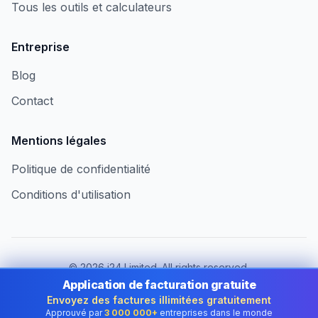
Tous les outils et calculateurs
Entreprise
Blog
Contact
Mentions légales
Politique de confidentialité
Conditions d'utilisation
©
2026
i24 Limited. All rights reserved.
Au service des entreprises au Luxembourg
Application de facturation gratuite
Envoyez des factures illimitées gratuitement
Changer de pays :
Luxembourg
Approuvé par
3 000 000+
entreprises dans le monde