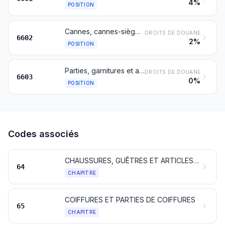
4%
POSITION
Cannes, cannes-sièges, fouets, cravaches et articles similaires
DROITS DE DOUANE
6602
2%
POSITION
Parties, garnitures et accessoires pour articles des nos 6601 ou 6602
DROITS DE DOUANE
6603
0%
POSITION
Codes associés
CHAUSSURES, GUÊTRES ET ARTICLES ANALOGUES; PARTIES DE CES OBJETS
64
CHAPITRE
COIFFURES ET PARTIES DE COIFFURES
65
CHAPITRE