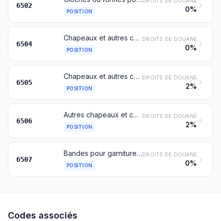
DROITS DE DOUANE
6502
0%
POSITION
Chapeaux et autres coiffures, tressés ou fabriqués par l'assemblage de bandes en toutes matières, même garnis
DROITS DE DOUANE
6504
0%
POSITION
Chapeaux et autres coiffures en bonneterie ou confectionnés à l'aide de dentelles, de feutre ou d'autres produits textiles, en pièces (mais non en bandes), même garnis; résilles et filets à cheveux en toutes matières, même garnis
DROITS DE DOUANE
6505
2%
POSITION
Autres chapeaux et coiffures, même garnis
DROITS DE DOUANE
6506
2%
POSITION
Bandes pour garniture intérieure, coiffes, couvre-coiffures, carcasses, visières et jugulaires pour la chapellerie
DROITS DE DOUANE
6507
0%
POSITION
Codes associés