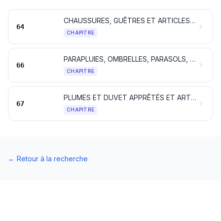
CHAUSSURES, GUÊTRES ET ARTICLES ANALOGUES; PARTIES DE CES OBJETS
64
CHAPITRE
PARAPLUIES, OMBRELLES, PARASOLS, CANNES, CANNES-SIÈGES, FOUETS, CRAVACHES ET LEURS PARTIES
66
CHAPITRE
PLUMES ET DUVET APPRÊTÉS ET ARTICLES EN PLUMES OU EN DUVET; FLEURS ARTIFICIELLES; OUVRAGES EN CHEVEUX
67
CHAPITRE
←
Retour à la recherche