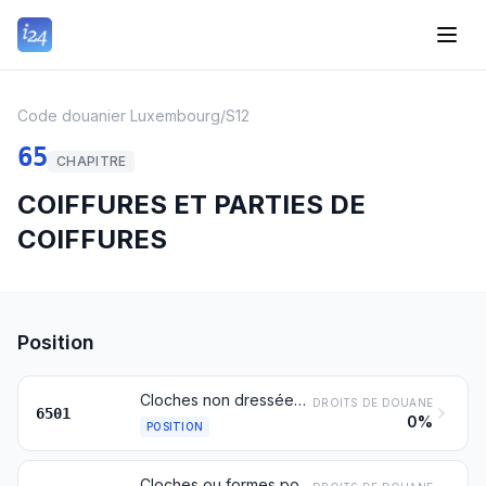
Code douanier Luxembourg
/
S12
65
CHAPITRE
COIFFURES ET PARTIES DE
COIFFURES
Position
Cloches non dressées (mises en forme) ni tournurées (mises en tournure), plateaux (disques), manchons (cylindres) même fendus dans le sens de la hauteur, en feutre, pour chapeaux
DROITS DE DOUANE
6501
0%
POSITION
Cloches ou formes pour chapeaux, tressées ou fabriquées par l'assemblage de bandes en toutes matières, non dressées (mises en forme) ni tournurées (mises en tournure) ni garnies