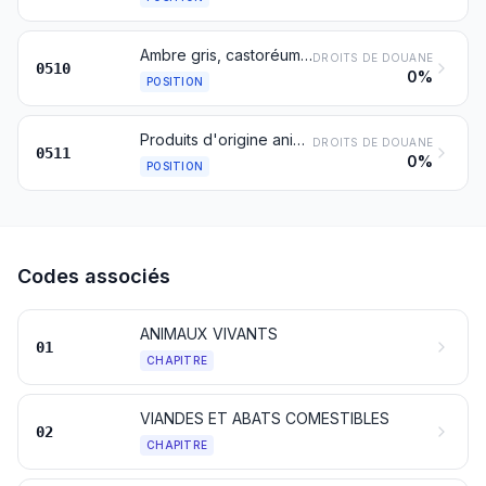
Ambre gris, castoréum, civette et musc; cantharides; bile, même séchée; glandes et autres substances d'origine animale utilisées pour la préparation de produits pharmaceutiques, fraîches, réfrigérées, congelées ou autrement conservées de façon provisoire
DROITS DE DOUANE
0510
0%
POSITION
Produits d'origine animale, non dénommés ni compris ailleurs; animaux morts des chapitres 1 ou 3, impropres à l'alimentation humaine
DROITS DE DOUANE
0511
0%
POSITION
Codes associés
ANIMAUX VIVANTS
01
CHAPITRE
VIANDES ET ABATS COMESTIBLES
02
CHAPITRE