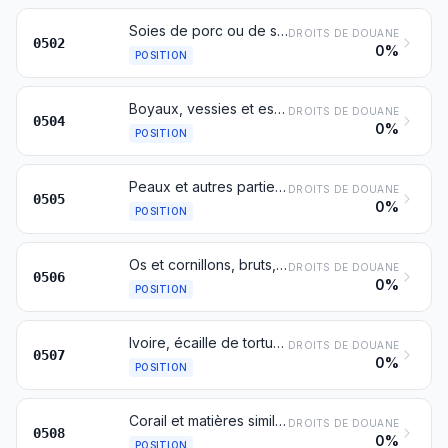
Soies de porc ou de sanglier; poils de blaireau et autres poils pour la brosserie; déchets de ces soies ou poils
DROITS DE DOUANE
0502
0%
POSITION
Boyaux, vessies et estomacs d'animaux, entiers ou en morceaux, autres que ceux de poissons, à l'état frais, réfrigéré, congelé, salé ou en saumure, séché ou fumé
DROITS DE DOUANE
0504
0%
POSITION
Peaux et autres parties d'oiseaux revêtues de leurs plumes ou de leur duvet, plumes et parties de plumes (même rognées), duvet, bruts ou simplement nettoyés, désinfectés ou traités en vue de leur conservation; poudres et déchets de plumes ou de parties de plumes
DROITS DE DOUANE
0505
0%
POSITION
Os et cornillons, bruts, dégraissés, simplement préparés (mais non découpés en forme), acidulés ou dégélatinés; poudres et déchets de ces matières
DROITS DE DOUANE
0506
0%
POSITION
Ivoire, écaille de tortue, fanons (y compris les barbes) de baleine ou d'autres mammifères marins, cornes, bois, sabots, ongles, griffes et becs, bruts ou simplement préparés mais non découpés en forme; poudres et déchets de ces matières
DROITS DE DOUANE
0507
0%
POSITION
Corail et matières similaires, bruts ou simplement préparés, mais non autrement travaillés; coquilles et carapaces de mollusques, de crustacés ou d'échinodermes et os de seiches, bruts ou simplement préparés, mais non découpés en forme, leurs poudres et leurs déchets
DROITS DE DOUANE
0508
0%
POSITION