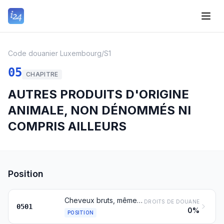
Code douanier Luxembourg
/
S1
05
CHAPITRE
AUTRES PRODUITS D'ORIGINE
ANIMALE, NON DÉNOMMÉS NI
COMPRIS AILLEURS
Position
Cheveux bruts, même lavés ou dégraissés; déchets de cheveux
DROITS DE DOUANE
0501
0%
POSITION