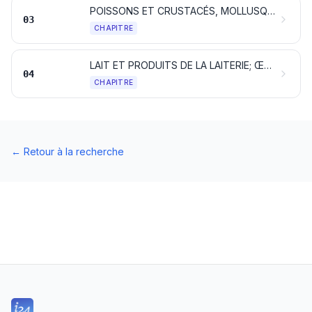
POISSONS ET CRUSTACÉS, MOLLUSQUES ET AUTRES INVERTÉBRÉS AQUATIQUES
03
CHAPITRE
LAIT ET PRODUITS DE LA LAITERIE; ŒUFS D'OISEAUX; MIEL NATUREL; PRODUITS COMESTIBLES D'ORIGINE ANIMALE, NON DÉNOMMÉS NI COMPRIS AILLEURS
04
CHAPITRE
←
Retour à la recherche