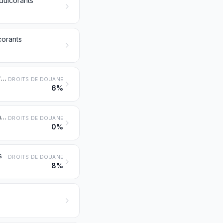
édulcorants
corants
Yoghourt; babeurre, lait et crème caillés, képhir et autres laits et crèmes fermentés ou acidifiés, même concentrés ou additionnés de sucre ou d'autres édulcorants ou aromatisés ou additionnés de fruits ou de cacao
DROITS DE DOUANE
6%
Lactosérum, même concentré ou additionné de sucre ou d'autres édulcorants; produits consistant en composants naturels du lait, même additionnés de sucre ou d'autres édulcorants, non dénommés ni compris ailleurs
DROITS DE DOUANE
0%
s
DROITS DE DOUANE
8%