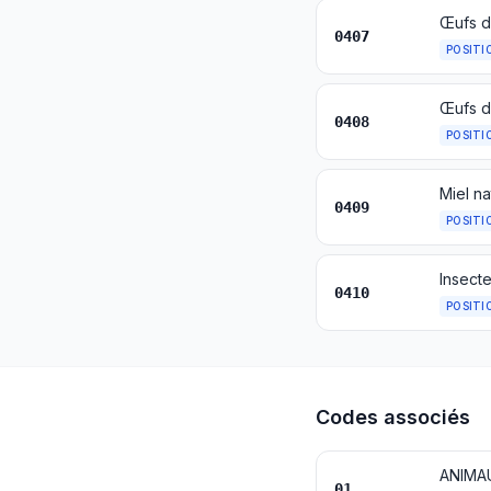
Œufs d'
0407
POSITI
0408
POSITI
Miel na
0409
POSITI
0410
POSITI
Codes associés
ANIMA
01