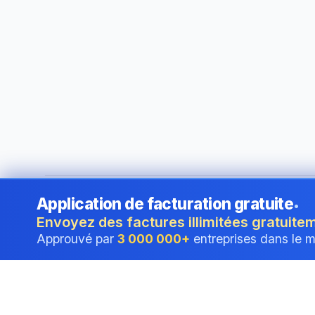
Application de facturation gratuite
•
©
2026
i24 Limited. All rights reserved.
•
Au service des en
Envoyez des factures illimitées gratuite
Approuvé par
3 000 000+
entreprises dans le 