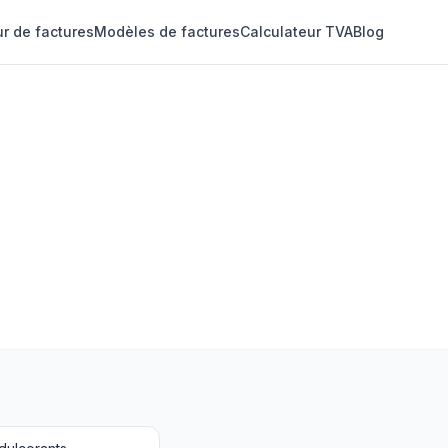
r de factures
Modèles de factures
Calculateur TVA
Blog
S