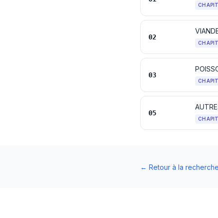
CHAPI
VIAND
02
CHAPI
POISS
03
CHAPI
AUTRE
05
CHAPI
←
Retour à la recherch