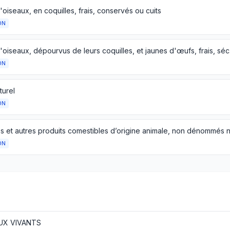
oiseaux, en coquilles, frais, conservés ou cuits
ON
Œufs d'oiseaux, dé
ON
turel
ON
ON
UX VIVANTS