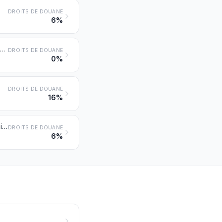
DROITS DE DOUANE
6%
pourvus de leurs coquilles, et jaunes d'œufs, frais, séchés, cuits à l'eau ou à la vapeur, moulés, congelés ou autrement conservés, même additionnés de sucre ou d'autres édulcorants
DROITS DE DOUANE
0%
DROITS DE DOUANE
16%
Insectes et autres produits comestibles d’origine animale, non dénommés ni compris ailleurs
DROITS DE DOUANE
6%