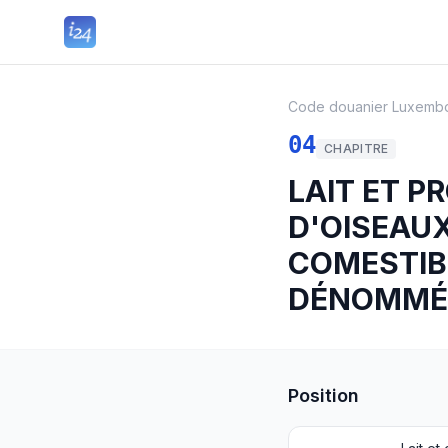
Code douanier Luxemb
04
CHAPITRE
LAIT ET P
D'OISEAUX
COMESTIBL
DÉNOMMÉS
Position