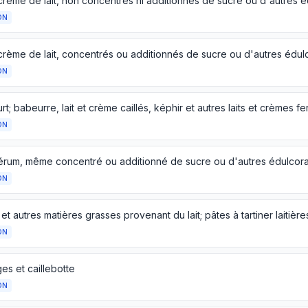
 crème de lait, non concentrés ni additionnés de sucre ou d'autres 
ON
 crème de lait, concentrés ou additionnés de sucre ou d'autres édul
ON
ON
ON
et autres matières grasses provenant du lait; pâtes à tartiner laitière
ON
es et caillebotte
ON