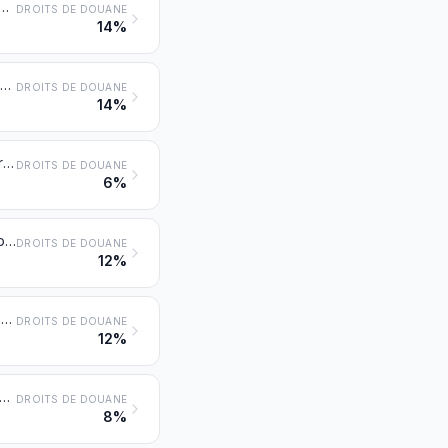
réfrigérés, à l'exception des filets de poissons et autre chair de poissons du no 0304
DROITS DE DOUANE
14%
Poissons congelés, à l'exception des filets de poissons et autre chair de poissons du no 0304
DROITS DE DOUANE
14%
Filets de poissons et autre chair de poissons (même hachée), frais, réfrigérés ou congelés
DROITS DE DOUANE
6%
Poissons séchés, salés ou en saumure; poissons fumés, même cuits avant ou pendant le fumage
DROITS DE DOUANE
12%
Crustacés, même décortiqués, vivants, frais, réfrigérés, congelés, séchés, salés ou en saumure; crustacés, même décortiqués, fumés, même cuits avant ou pendant le fumage; crustacés non décortiqués, cuits à l’eau ou à la vapeur, même réfrigérés, congelés, séchés, salés ou en saumure
DROITS DE DOUANE
12%
 séparés de leur coquille, vivants, frais, réfrigérés, congelés, séchés, salés ou en saumure; mollusques, même décortiqués, fumés, même cuits avant ou pendant le fumage
DROITS DE DOUANE
8%