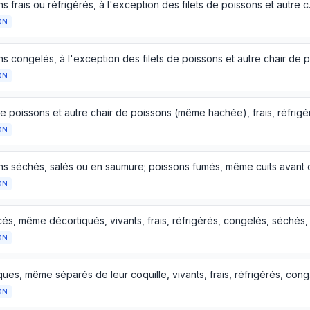
Poissons frais ou 
ON
ON
ON
ON
ON
Mollusques, même
ON