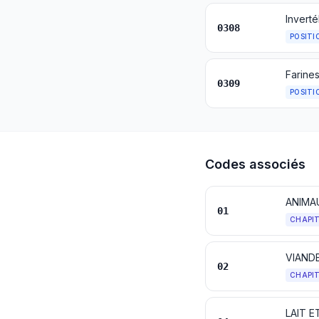
0308
POSITI
0309
POSITI
Codes associés
ANIMA
01
CHAPI
VIAND
02
CHAPI