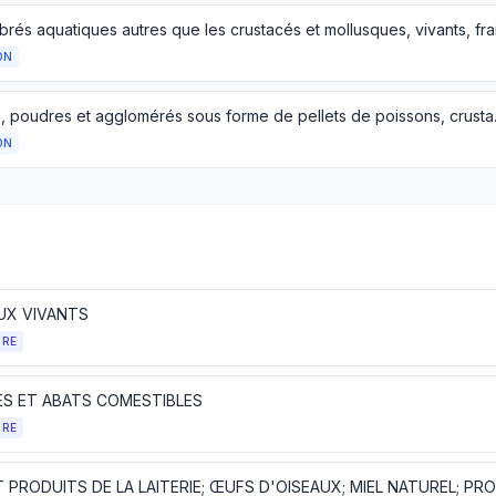
ON
Farines, poudres et agglomér
ON
UX VIVANTS
TRE
ES ET ABATS COMESTIBLES
TRE