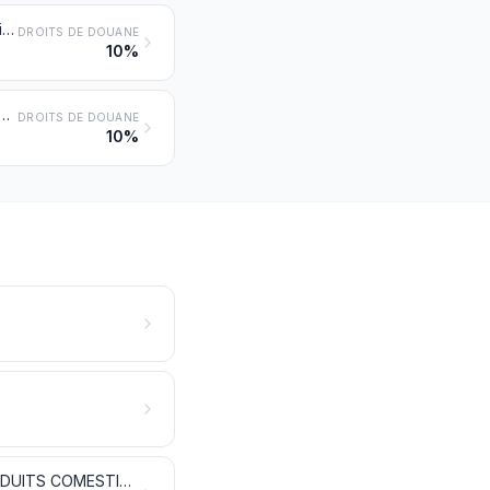
Invertébrés aquatiques autres que les crustacés et mollusques, vivants, frais, réfrigérés, congelés, séchés, salés ou en saumure; invertébrés aquatiques autres que les crustacés et mollusques, fumés, même cuits avant ou pendant le fumage
DROITS DE DOUANE
10%
és sous forme de pellets de poissons, crustacés, mollusques et autres invertébrés aquatiques, propres à l’alimentation humaine
DROITS DE DOUANE
10%
LAIT ET PRODUITS DE LA LAITERIE; ŒUFS D'OISEAUX; MIEL NATUREL; PRODUITS COMESTIBLES D'ORIGINE ANIMALE, NON DÉNOMMÉS NI COMPRIS AILLEURS