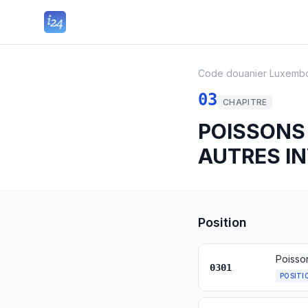
Code douanier Luxemb
03
CHAPITRE
POISSONS
AUTRES I
Position
Poisso
0301
POSITI