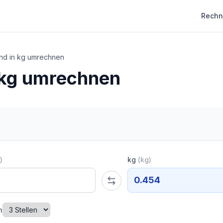
Rechn
nd in kg umrechnen
 kg umrechnen
)
kg
(
kg
)
0.454
n