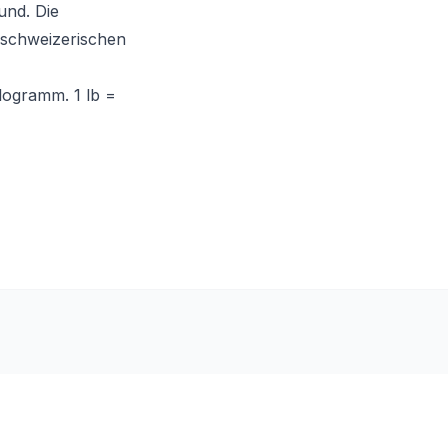
und. Die
 schweizerischen
logramm. 1 lb =