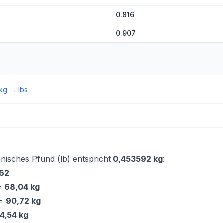
0.816
0.907
kg
→
lbs
nisches Pfund (lb) entspricht
0,453592 kg
:
462
 =
68,04 kg
 =
90,72 kg
4,54 kg