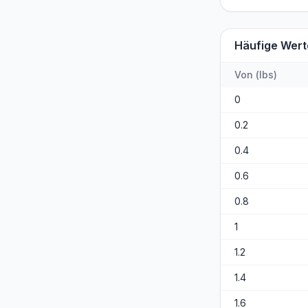
Häufige Wert
Von
(
lbs
)
0
0.2
0.4
0.6
0.8
1
1.2
1.4
1.6