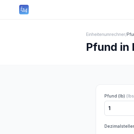
Einheitenumrechner
/
Pfu
Pfund in
Pfund (lb)
(
lbs
Dezimalstelle