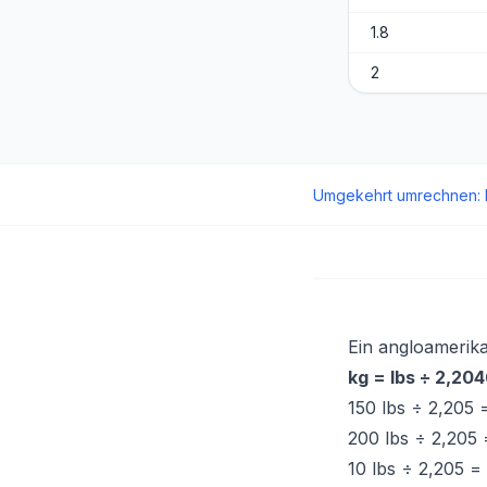
1.8
2
Umgekehrt umrechnen
:
Ein angloamerika
kg = lbs ÷ 2,20
150 lbs ÷ 2,205
200 lbs ÷ 2,205
10 lbs ÷ 2,205 =