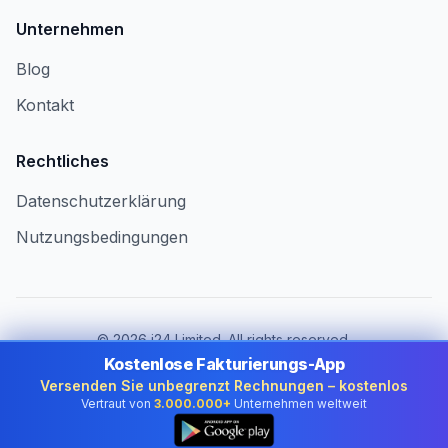
Unternehmen
Blog
Kontakt
Rechtliches
Datenschutzerklärung
Nutzungsbedingungen
©
2026
i24 Limited. All rights reserved.
Für Unternehmen in Liechtenstein
Kostenlose Fakturierungs-App
Versenden Sie unbegrenzt Rechnungen – kostenlos
Land wechseln:
Liechtenstein
Vertraut von
3.000.000+
Unternehmen weltweit