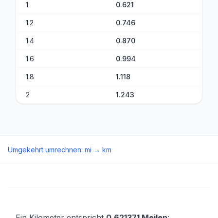
1
0.621
1.2
0.746
1.4
0.870
1.6
0.994
1.8
1.118
2
1.243
Umgekehrt umrechnen
:
mi
→
km
Ein Kilometer entspricht
0,621371 Meilen
: