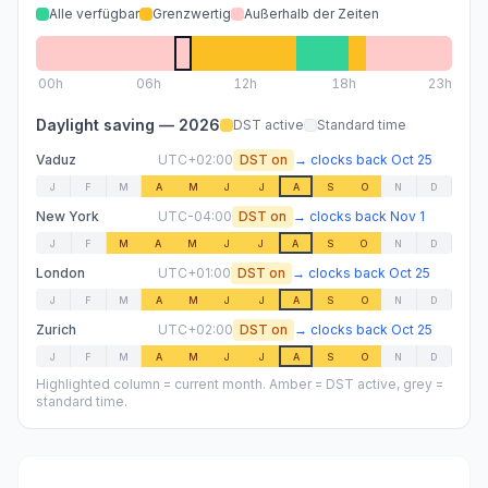
Alle verfügbar
Grenzwertig
Außerhalb der Zeiten
00
h
06
h
12
h
18
h
23h
Daylight saving —
2026
DST active
Standard time
Vaduz
UTC+02:00
DST on
→
clocks back
Oct 25
J
F
M
A
M
J
J
A
S
O
N
D
New York
UTC-04:00
DST on
→
clocks back
Nov 1
J
F
M
A
M
J
J
A
S
O
N
D
London
UTC+01:00
DST on
→
clocks back
Oct 25
J
F
M
A
M
J
J
A
S
O
N
D
Zurich
UTC+02:00
DST on
→
clocks back
Oct 25
J
F
M
A
M
J
J
A
S
O
N
D
Highlighted column = current month. Amber = DST active, grey =
standard time.