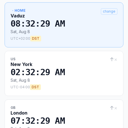
· HOME
change
Vaduz
08:32:29 AM
Sat, Aug 8
UTC+02:00
DST
↑
×
US
New York
02:32:29 AM
Sat, Aug 8
UTC-04:00
DST
↑
×
GB
London
07:32:29 AM