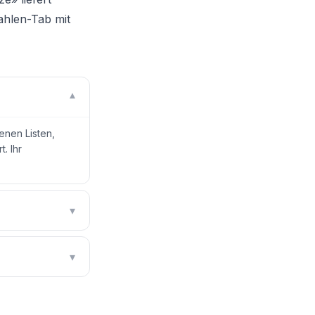
ahlen-Tab mit
▾
enen Listen,
. Ihr
▾
▾