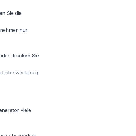
n Sie die
ilnehmer nur
 oder drücken Sie
n Listenwerkzeug
enerator viele
hungen besonders