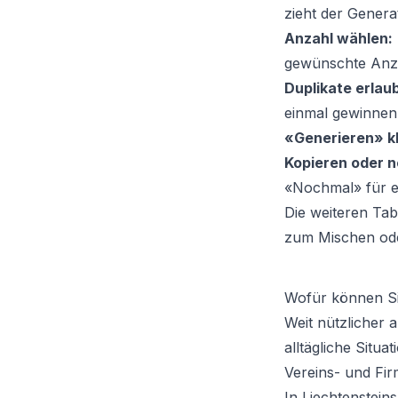
zieht der Genera
Anzahl wählen:
gewünschte Anza
Duplikate erlau
einmal gewinnen 
«Generieren» kl
Kopieren oder n
«Nochmal» für e
Die weiteren Ta
zum Mischen oder
Wofür können Si
Weit nützlicher a
alltägliche Situat
Vereins- und Fi
In Liechtenstein