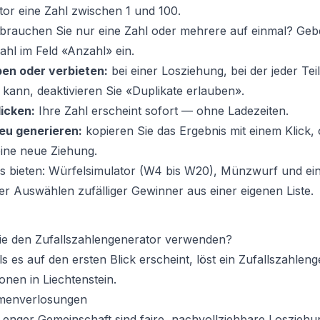
tor eine Zahl zwischen 1 und 100.
brauchen Sie nur eine Zahl oder mehrere auf einmal? Gebe
hl im Feld «Anzahl» ein.
ben oder verbieten:
bei einer Losziehung, bei der jeder Te
kann, deaktivieren Sie «Duplikate erlauben».
icken:
Ihre Zahl erscheint sofort — ohne Ladezeiten.
eu generieren:
kopieren Sie das Ergebnis mit einem Klick,
ine neue Ziehung.
bs bieten: Würfelsimulator (W4 bis W20), Münzwurf und ei
 Auswählen zufälliger Gewinner aus einer eigenen Liste.
e den Zufallszahlengenerator verwenden?
ls es auf den ersten Blick erscheint, löst ein Zufallszahleng
ionen in Liechtenstein.
rmenverlosungen
s enger Gemeinschaft sind faire, nachvollziehbare Loszie