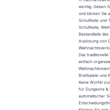
wichtig. Geben S
und klicken Sie 
Schulfeste und 
Schulfeste, Weih
Bestandteile des
Auslosung von Ge
Weihnachtsverlo
Das traditionelle
einfach organis
Weihnachtsmann z
Brettspiele und R
Keine Würfel zu
für Dungeons & D
automatischer 
Entscheidungsfi
Können Sie sich