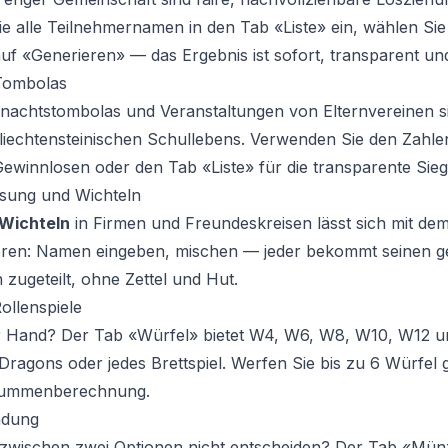
ie alle Teilnehmernamen in den Tab «Liste» ein, wählen S
auf «Generieren» — das Ergebnis ist sofort, transparent u
Tombolas
nachtstombolas und Veranstaltungen von Elternvereinen si
 liechtensteinischen Schullebens. Verwenden Sie den Zahl
winnlosen oder den Tab «Liste» für die transparente Sieg
sung und Wichteln
Wichteln
in Firmen und Freundeskreisen lässt sich mit dem
ieren: Namen eingeben, mischen — jeder bekommt seinen 
ugeteilt, ohne Zettel und Hut.
ollenspiele
r Hand? Der Tab «Würfel» bietet W4, W6, W8, W10, W12 u
ragons oder jedes Brettspiel. Werfen Sie bis zu 6 Würfel gl
Summenberechnung.
ndung
 zwischen zwei Optionen nicht entscheiden? Der Tab «Münz