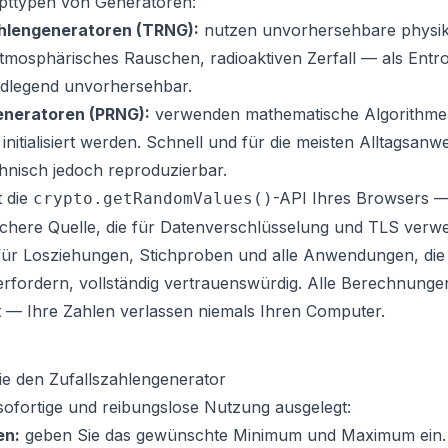
upttypen von Generatoren:
ahlengeneratoren (TRNG):
nutzen unvorhersehbare physik
osphärisches Rauschen, radioaktiven Zerfall — als Entro
ndlegend unvorhersehbar.
eneratoren (PRNG):
verwenden mathematische Algorithmen
 initialisiert werden. Schnell und für die meisten Alltagsa
hnisch jedoch reproduzierbar.
t die
-API Ihres Browsers —
crypto.getRandomValues()
ichere Quelle, die für Datenverschlüsselung und TLS verwe
 für Losziehungen, Stichproben und alle Anwendungen, die
 erfordern, vollständig vertrauenswürdig. Alle Berechnunge
t — Ihre Zahlen verlassen niemals Ihren Computer.
e den Zufallszahlengenerator
 sofortige und reibungslose Nutzung ausgelegt:
en:
geben Sie das gewünschte Minimum und Maximum ein.