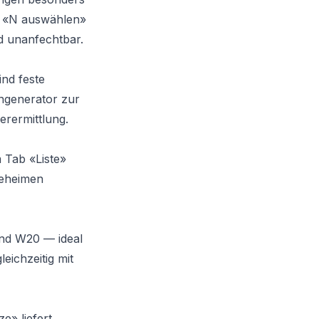
ie «N auswählen»
nd unanfechtbar.
nd feste
engenerator zur
erermittlung.
 Tab «Liste»
geheimen
nd W20 — ideal
eichzeitig mit
e» liefert