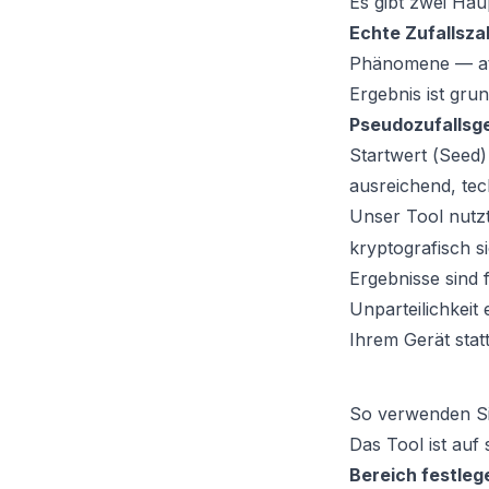
Es gibt zwei Ha
Echte Zufallsz
Phänomene — atm
Ergebnis ist gru
Pseudozufallsg
Startwert (
Seed
)
ausreichend, tec
Unser Tool nutz
kryptografisch s
Ergebnisse sind
Unparteilichkeit
Ihrem Gerät stat
So verwenden Si
Das Tool ist auf
Bereich festleg