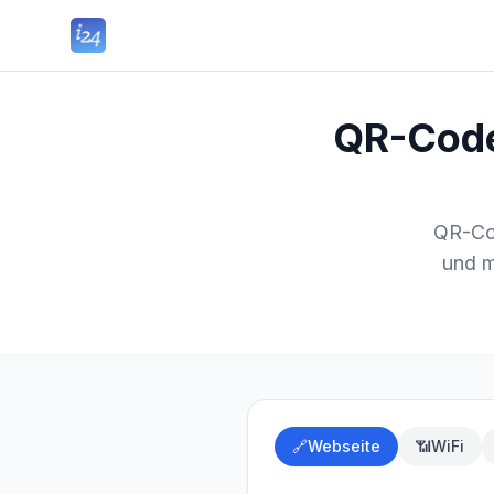
QR-Code
QR-Cod
und m
🔗
Webseite
📶
WiFi