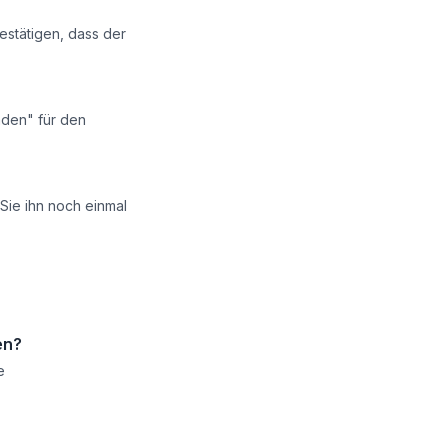
estätigen, dass der
aden" für den
Sie ihn noch einmal
en?
e