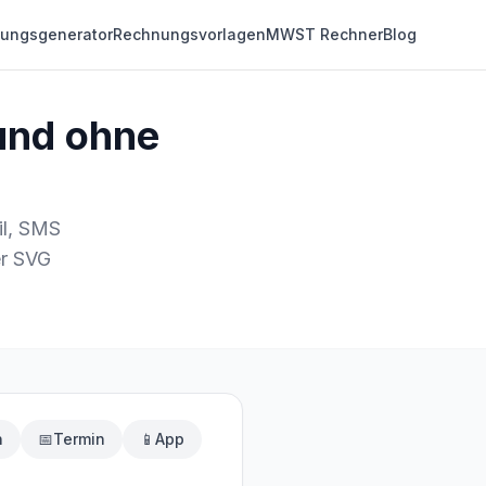
ungsgenerator
Rechnungsvorlagen
MWST Rechner
Blog
und ohne
il, SMS
er SVG
n
📅
Termin
📱
App