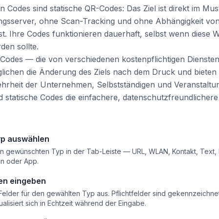
ten Codes sind statische QR-Codes: Das Ziel ist direkt im Mu
ungsserver, ohne Scan-Tracking und ohne Abhängigkeit vo
nst. Ihre Codes funktionieren dauerhaft, selbst wenn diese 
den sollte.
odes — die von verschiedenen kostenpflichtigen Dienste
ichen die Änderung des Ziels nach dem Druck und bieten S
ehrheit der Unternehmen, Selbstständigen und Veranstaltu
nd statische Codes die einfachere, datenschutzfreundlichere
.
p auswählen
n gewünschten Typ in der Tab-Leiste — URL, WLAN, Kontakt, Text, 
in oder App.
en eingeben
 Felder für den gewählten Typ aus. Pflichtfelder sind gekennzeichne
lisiert sich in Echtzeit während der Eingabe.