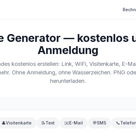
Rechn
 Generator — kostenlos 
Anmeldung
es kostenlos erstellen: Link, WiFi, Visitenkarte, E-Ma
ehr. Ohne Anmeldung, ohne Wasserzeichen. PNG od
herunterladen.
👤
Visitenkarte
📝
Text
✉️
E-Mail
💬
SMS
📞
Telefo