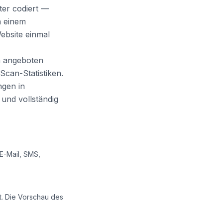
ster codiert —
n einem
Website einmal
n angeboten
can-Statistiken.
ngen in
 und vollständig
E-Mail, SMS,
t. Die Vorschau des