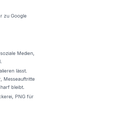
er zu Google
 soziale Medien,
.
lieren lässt.
, Messeauftritte
arf bleibt.
uckerei, PNG für
n