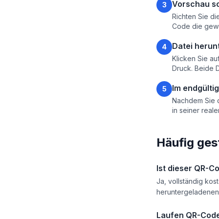
Vorschau s
3
Richten Sie d
Code die gewü
Datei herun
4
Klicken Sie au
Druck. Beide 
Im endgülti
5
Nachdem Sie d
in seiner real
Häufig ges
Ist dieser QR-C
Ja, vollständig kos
heruntergeladenen
Laufen QR-Cod