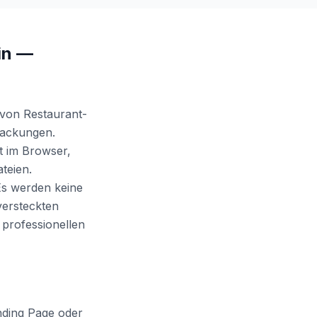
in —
 von Restaurant-
packungen.
t im Browser,
teien.
 Es werden keine
versteckten
professionellen
nding Page oder