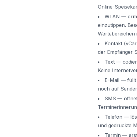
Online-Speisekar
WLAN — ermög
einzutippen. Bes
Wartebereichen 
Kontakt (vCa
der Empfänger Si
Text — codie
Keine Internetve
E-Mail — füll
noch auf Senden
SMS — öffnet 
Terminerinnerun
Telefon — lös
und gedruckte Ma
Termin — erst