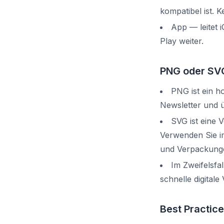
kompatibel ist. K
App — leitet
Play weiter.
PNG oder SV
PNG ist ein h
Newsletter und ü
SVG ist eine V
Verwenden Sie im
und Verpackunge
Im Zweifelsfa
schnelle digital
Best Practice