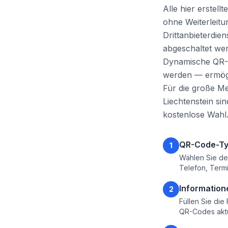
Alle hier erstell
ohne Weiterleit
Drittanbieterdie
abgeschaltet wer
Dynamische QR-C
werden — ermögl
Für die große M
Liechtenstein si
kostenlose Wahl
QR-Code-Ty
1
Wählen Sie de
Telefon, Term
Information
2
Füllen Sie die
QR-Codes aktua