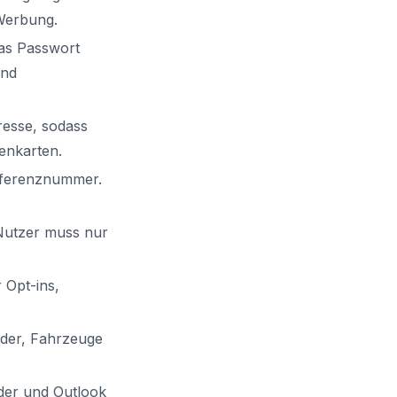
 Werbung.
as Passwort
und
resse, sodass
tenkarten.
Referenznummer.
 Nutzer muss nur
 Opt-ins,
lder, Fahrzeuge
nder und Outlook