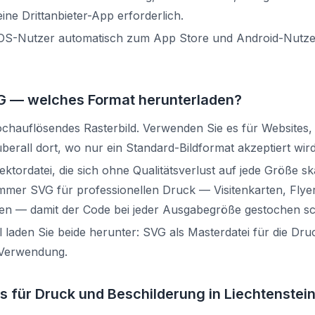
eine Drittanbieter-App erforderlich.
 iOS-Nutzer automatisch zum App Store und Android-Nutz
G — welches Format herunterladen?
ochauflösendes Rasterbild. Verwenden Sie es für Websites,
berall dort, wo nur ein Standard-Bildformat akzeptiert wird
ektordatei, die sich ohne Qualitätsverlust auf jede Größe ska
mer SVG für professionellen Druck — Visitenkarten, Flyer
n — damit der Code bei jeder Ausgabegröße gestochen sch
ll laden Sie beide herunter: SVG als Masterdatei für die Dr
e Verwendung.
s für Druck und Beschilderung in Liechtenstei