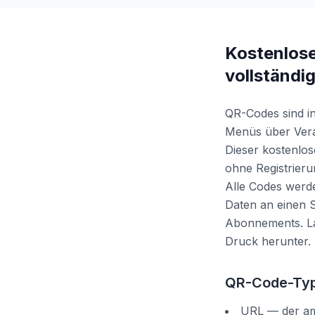
Kostenlose
vollständi
QR-Codes sind i
Menüs über Veran
Dieser kostenlos
ohne Registrier
Alle Codes werde
Daten an einen S
Abonnements. Lad
Druck herunter.
QR-Code-Typ
URL — der am 