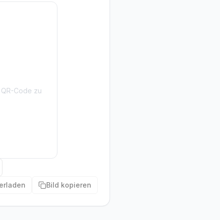
en QR-Code zu
erladen
Bild kopieren