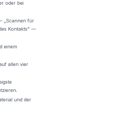
r oder bei
— „Scannen für
des Kontakts" —
d einem
uf allen vier
sigste
tzieren.
terial und der