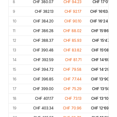
8
CHF 380.07
CHF 94.23
CHF 17’016.16
9
CHF 382.13
CHF 92.17
CHF 16’634.04
10
CHF 384.20
CHF 90.10
CHF 16’249.84
11
CHF 386.28
CHF 88.02
CHF 15’863.56
12
CHF 388.37
CHF 85.93
CHF 15’475.19
13
CHF 390.48
CHF 83.82
CHF 15’084.71
14
CHF 392.59
CHF 81.71
CHF 14’692.12
15
CHF 394.72
CHF 79.58
CHF 14’297.41
16
CHF 396.85
CHF 77.44
CHF 13’900.55
17
CHF 399.00
CHF 75.29
CHF 13’501.55
18
CHF 401.17
CHF 73.13
CHF 13’100.38
19
CHF 403.34
CHF 70.96
CHF 12’697.04