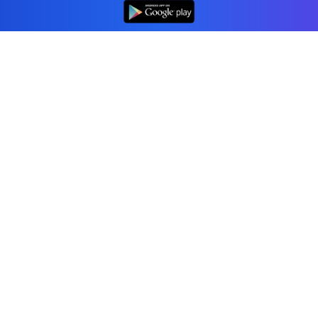
👆
Professionelle Buchhaltungssoftware, der
Unternehmen in Liechtenstein vertrauen.
Tools
Rechnungsgenerator
Quittungsgenerator
Offerten Generator