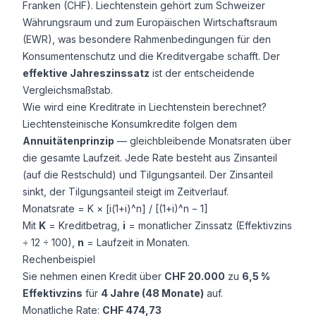
Franken (CHF). Liechtenstein gehört zum Schweizer
Währungsraum und zum Europäischen Wirtschaftsraum
(EWR), was besondere Rahmenbedingungen für den
Konsumentenschutz und die Kreditvergabe schafft. Der
effektive Jahreszinssatz
ist der entscheidende
Vergleichsmaßstab.
Wie wird eine Kreditrate in Liechtenstein berechnet?
Liechtensteinische Konsumkredite folgen dem
Annuitätenprinzip
— gleichbleibende Monatsraten über
die gesamte Laufzeit. Jede Rate besteht aus Zinsanteil
(auf die Restschuld) und Tilgungsanteil. Der Zinsanteil
sinkt, der Tilgungsanteil steigt im Zeitverlauf.
Monatsrate = K × [i(1+i)^n] / [(1+i)^n − 1]
Mit
K
= Kreditbetrag,
i
= monatlicher Zinssatz (Effektivzins
÷ 12 ÷ 100),
n
= Laufzeit in Monaten.
Rechenbeispiel
Sie nehmen einen Kredit über
CHF 20.000
zu
6,5 %
Effektivzins
für
4 Jahre (48 Monate)
auf.
Monatliche Rate:
CHF 474,73