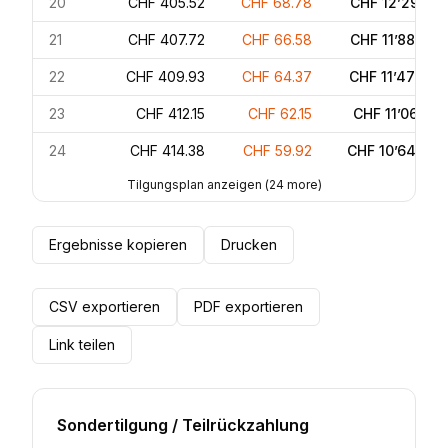
20
CHF 405.52
CHF 68.78
CHF 12’291.52
21
CHF 407.72
CHF 66.58
CHF 11’883.80
22
CHF 409.93
CHF 64.37
CHF 11’473.87
23
CHF 412.15
CHF 62.15
CHF 11’061.72
24
CHF 414.38
CHF 59.92
CHF 10’647.34
Tilgungsplan anzeigen
(
24
more)
Ergebnisse kopieren
Drucken
CSV exportieren
PDF exportieren
Link teilen
Sondertilgung / Teilrückzahlung