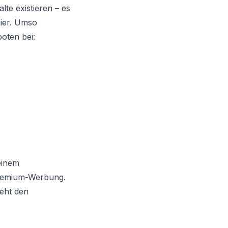
lte existieren – es
hier. Umso
boten bei:
einem
Premium-Werbung.
eht den