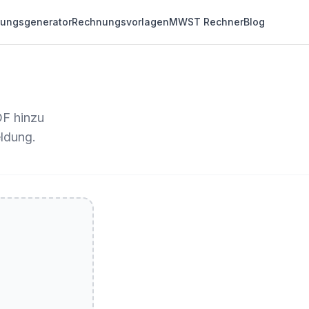
ungsgenerator
Rechnungsvorlagen
MWST Rechner
Blog
DF hinzu
ldung.