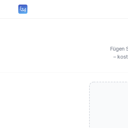
Fügen S
– kos