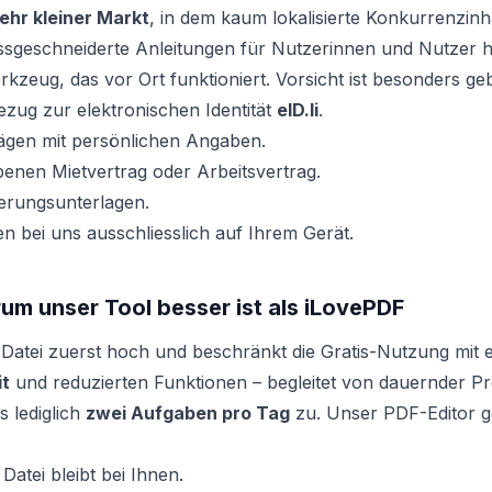
ehr kleiner Markt
, in dem kaum lokalisierte Konkurrenzinha
assgeschneiderte Anleitungen für Nutzerinnen und Nutzer 
erkzeug, das vor Ort funktioniert. Vorsicht ist besonders ge
zug zur elektronischen Identität
eID.li
.
ägen mit persönlichen Angaben.
enen Mietvertrag oder Arbeitsvertrag.
erungsunterlagen.
en bei uns ausschliesslich auf Ihrem Gerät.
um unser Tool besser ist als iLovePDF
 Datei zuerst hoch und beschränkt die Gratis-Nutzung mit 
it
und reduzierten Funktionen – begleitet von dauernder 
s lediglich
zwei Aufgaben pro Tag
zu. Unser PDF-Editor g
Datei bleibt bei Ihnen.