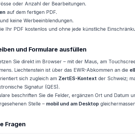
rösse oder Anzahl der Bearbeitungen.
en
auf dem fertigen PDF.
und keine Werbeeinblendungen.
ie Ihr PDF kostenlos und ohne jede künstliche Einschränk
iben und Formulare ausfüllen
setzen Sie direkt im Browser – mit der Maus, am Touchscr
amens. Liechtenstein ist über das EWR-Abkommen an die
e
ientiert sich zugleich am
ZertES-Kontext
der Schweiz; mas
lektronische Signatur (QES).
ulare beschriften Sie die Felder, ergänzen Ort und Datum un
orgesehenen Stelle –
mobil und am Desktop
gleichermassen
te Fragen