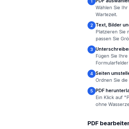
PDF auswähle
1
Wählen Sie Ihr 
Wartezeit.
Text, Bilder u
2
Platzieren Sie
passen Sie Grö
Unterschreiben
3
Fügen Sie Ihre 
Formularfelder 
Seiten umstell
4
Ordnen Sie die 
PDF herunterl
5
Ein Klick auf 
ohne Wasserze
PDF bearbeiten 