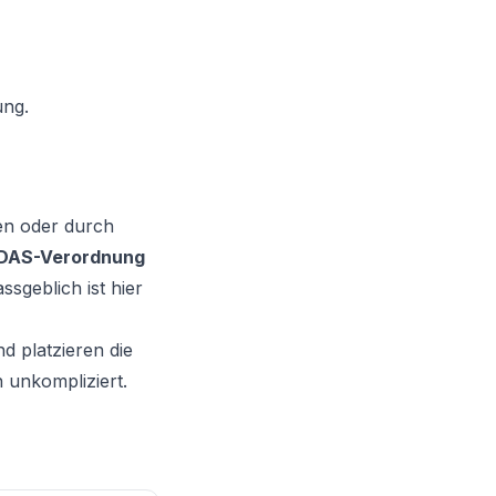
ung.
een oder durch
IDAS-Verordnung
sgeblich ist hier
d platzieren die
 unkompliziert.