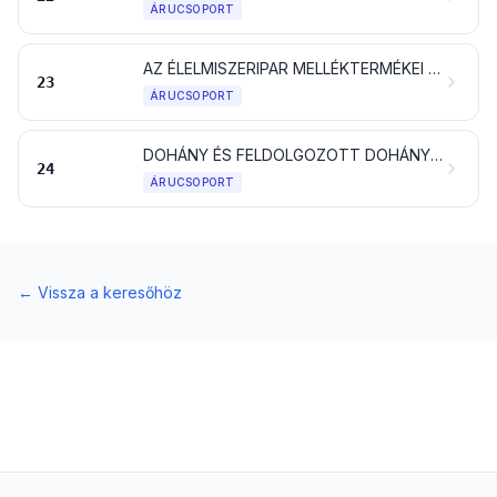
ÁRUCSOPORT
AZ ÉLELMISZERIPAR MELLÉKTERMÉKEI ÉS HULLADÉKAI; ELKÉSZÍTETT ÁLLATI TAKARMÁNY
23
ÁRUCSOPORT
DOHÁNY ÉS FELDOLGOZOTT DOHÁNYPÓTLÓK; ÉGÉS NÉLKÜLI BELÉGZÉSRE SZÁNT TERMÉKEK, NIKOTINTARTALOMMAL IS; AZ EMBERI SZERVEZETBE VALÓ NIKOTINBEVITELRE SZÁNT MÁS NIKOTINTARTALMÚ TERMÉKEK
24
ÁRUCSOPORT
←
Vissza a keresőhöz