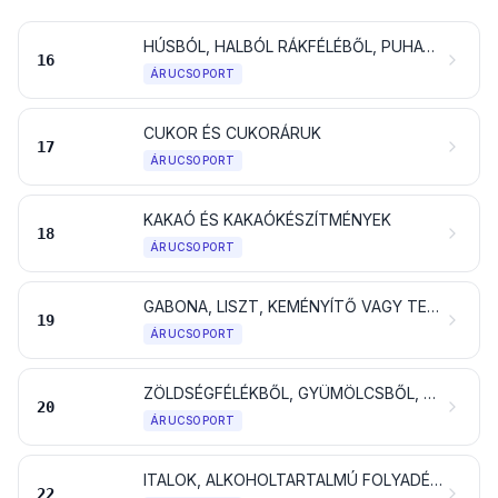
HÚSBÓL, HALBÓL RÁKFÉLÉBŐL, PUHATESTŰBŐL VAGY MÁS GERINCTELEN VÍZIÁLLATBÓL, VAGY ROVARBÓL KÉSZÜLT TERMÉKEK
16
ÁRUCSOPORT
CUKOR ÉS CUKORÁRUK
17
ÁRUCSOPORT
KAKAÓ ÉS KAKAÓKÉSZÍTMÉNYEK
18
ÁRUCSOPORT
GABONA, LISZT, KEMÉNYÍTŐ VAGY TEJ FELHASZNÁLÁSÁVAL KÉSZÜLT TERMÉKEK; CUKRÁSZATI TERMÉKEK
19
ÁRUCSOPORT
ZÖLDSÉGFÉLÉKBŐL, GYÜMÖLCSBŐL, DIÓFÉLÉKBŐL VAGY MÁS NÖVÉNYRÉSZEKBŐL ELŐÁLLÍTOTT KÉSZÍTMÉNYEK
20
ÁRUCSOPORT
ITALOK, ALKOHOLTARTALMÚ FOLYADÉKOK ÉS ECET
22