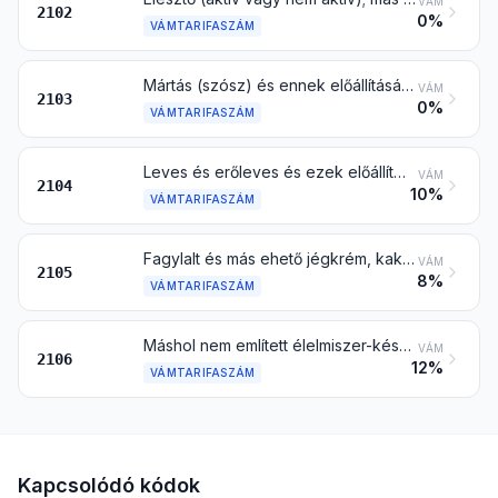
VÁM
2102
0%
VÁMTARIFASZÁM
Mártás (szósz) és ennek előállítására szolgáló készítmény; ételízesítő keverék; mustárliszt és -dara, és elkészített mustár
VÁM
2103
0%
VÁMTARIFASZÁM
Leves és erőleves és ezek előállítására szolgáló készítmény; homogenizált összetett élelmiszer-készítmény
VÁM
2104
10%
VÁMTARIFASZÁM
Fagylalt és más ehető jégkrém, kakaótartalommal is
VÁM
2105
8%
VÁMTARIFASZÁM
Máshol nem említett élelmiszer-készítmény
VÁM
2106
12%
VÁMTARIFASZÁM
Kapcsolódó kódok