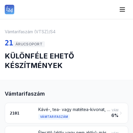
Vámtarifaszám (VTSZ)
/
S4
21
ÁRUCSOPORT
KÜLÖNFÉLE EHETŐ
KÉSZÍTMÉNYEK
Vámtarifaszám
Kávé-, tea- vagy matétea-kivonat, -eszencia és -koncentrátum és ezen termékeken vagy kávén, teán vagy matéteán alapuló készítmények; pörkölt cikória és más pörkölt pótkávé, valamint ezeknek kivonata, eszenciája és koncentrátuma
VÁM
2101
6%
VÁMTARIFASZÁM
Élesztő (aktív vagy nem aktív); más egysejtű, nem élő mikroorganizmus (a 3002 vtsz. alatti vakcinák kivételével); elkészített sütőpor