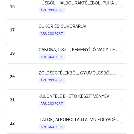
HÚSBÓL, HALBÓL RÁKFÉLÉBŐL, PUHATESTŰBŐL VAGY MÁS GERINCTELEN VÍZIÁLLATBÓL, VAGY ROVARBÓL KÉSZÜLT TERMÉKEK
16
ÁRUCSOPORT
CUKOR ÉS CUKORÁRUK
17
ÁRUCSOPORT
GABONA, LISZT, KEMÉNYÍTŐ VAGY TEJ FELHASZNÁLÁSÁVAL KÉSZÜLT TERMÉKEK; CUKRÁSZATI TERMÉKEK
19
ÁRUCSOPORT
ZÖLDSÉGFÉLÉKBŐL, GYÜMÖLCSBŐL, DIÓFÉLÉKBŐL VAGY MÁS NÖVÉNYRÉSZEKBŐL ELŐÁLLÍTOTT KÉSZÍTMÉNYEK
20
ÁRUCSOPORT
KÜLÖNFÉLE EHETŐ KÉSZÍTMÉNYEK
21
ÁRUCSOPORT
ITALOK, ALKOHOLTARTALMÚ FOLYADÉKOK ÉS ECET
22
ÁRUCSOPORT