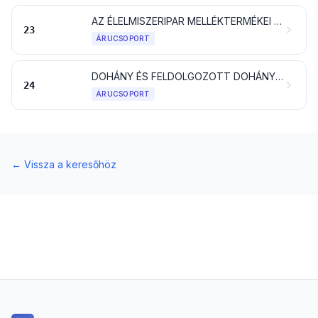
AZ ÉLELMISZERIPAR MELLÉKTERMÉKEI ÉS HULLADÉKAI; ELKÉSZÍTETT ÁLLATI TAKARMÁNY
23
ÁRUCSOPORT
DOHÁNY ÉS FELDOLGOZOTT DOHÁNYPÓTLÓK; ÉGÉS NÉLKÜLI BELÉGZÉSRE SZÁNT TERMÉKEK, NIKOTINTARTALOMMAL IS; AZ EMBERI SZERVEZETBE VALÓ NIKOTINBEVITELRE SZÁNT MÁS NIKOTINTARTALMÚ TERMÉKEK
24
ÁRUCSOPORT
←
Vissza a keresőhöz