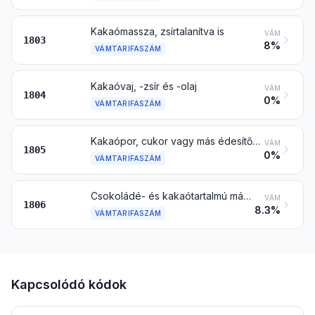
Kakaómassza, zsírtalanítva is
VÁM
1803
8%
VÁMTARIFASZÁM
Kakaóvaj, -zsír és -olaj
VÁM
1804
0%
VÁMTARIFASZÁM
Kakaópor, cukor vagy más édesítőanyag hozzáadása nélkül
VÁM
1805
0%
VÁMTARIFASZÁM
Csokoládé- és kakaótartalmú más élelmiszer-készítmény
VÁM
1806
8.3%
VÁMTARIFASZÁM
Kapcsolódó kódok