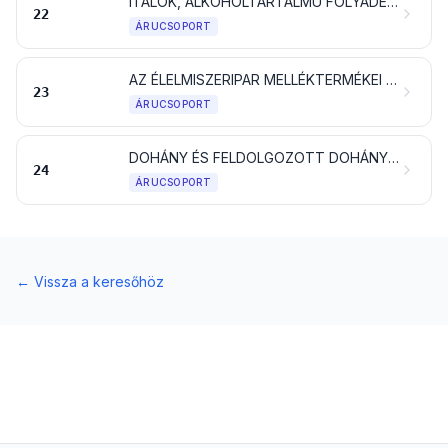
ITALOK, ALKOHOLTARTALMÚ FOLYADÉKOK ÉS ECET
22
ÁRUCSOPORT
AZ ÉLELMISZERIPAR MELLÉKTERMÉKEI ÉS HULLADÉKAI; ELKÉSZÍTETT ÁLLATI TAKARMÁNY
23
ÁRUCSOPORT
DOHÁNY ÉS FELDOLGOZOTT DOHÁNYPÓTLÓK; ÉGÉS NÉLKÜLI BELÉGZÉSRE SZÁNT TERMÉKEK, NIKOTINTARTALOMMAL IS; AZ EMBERI SZERVEZETBE VALÓ NIKOTINBEVITELRE SZÁNT MÁS NIKOTINTARTALMÚ TERMÉKEK
24
ÁRUCSOPORT
←
Vissza a keresőhöz