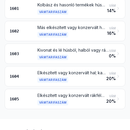
Kolbász és hasonló termékek húsból, vágási melléktermékből, belsőségből, vérből vagy rovarból; ezeken a termékeken alapuló élelmiszerek
VÁM
1601
14%
VÁMTARIFASZÁM
Más elkészített vagy konzervált hús, vágási melléktermék, belsőség, vér vagy rovar
VÁM
1602
16%
VÁMTARIFASZÁM
Kivonat és lé húsból, halból vagy rákféléből, puhatestű vagy más gerinctelen víziállatból
VÁM
1603
0%
VÁMTARIFASZÁM
Elkészített vagy konzervált hal; kaviár és halikrából készített kaviárpótló
VÁM
1604
20%
VÁMTARIFASZÁM
Elkészített vagy konzervált rákféle, puhatestű és más gerinctelen víziállat
VÁM
1605
20%
VÁMTARIFASZÁM