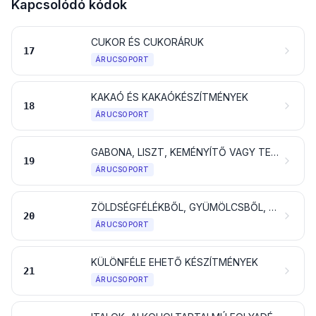
Kapcsolódó kódok
CUKOR ÉS CUKORÁRUK
17
ÁRUCSOPORT
KAKAÓ ÉS KAKAÓKÉSZÍTMÉNYEK
18
ÁRUCSOPORT
GABONA, LISZT, KEMÉNYÍTŐ VAGY TEJ FELHASZNÁLÁSÁVAL KÉSZÜLT TERMÉKEK; CUKRÁSZATI TERMÉKEK
19
ÁRUCSOPORT
ZÖLDSÉGFÉLÉKBŐL, GYÜMÖLCSBŐL, DIÓFÉLÉKBŐL VAGY MÁS NÖVÉNYRÉSZEKBŐL ELŐÁLLÍTOTT KÉSZÍTMÉNYEK
20
ÁRUCSOPORT
KÜLÖNFÉLE EHETŐ KÉSZÍTMÉNYEK
21
ÁRUCSOPORT