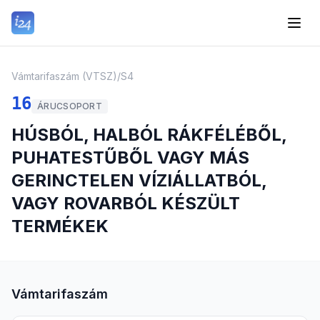
Vámtarifaszám (VTSZ)
/
S4
16
ÁRUCSOPORT
HÚSBÓL, HALBÓL RÁKFÉLÉBŐL,
PUHATESTŰBŐL VAGY MÁS
GERINCTELEN VÍZIÁLLATBÓL,
VAGY ROVARBÓL KÉSZÜLT
TERMÉKEK
Vámtarifaszám