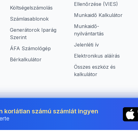
Ellenőrzése (VIES)
Költségelszámolás
Munkaidő Kalkulátor
Számlasablonok
Munkaidő-
Generátorok Iparág
nyilvántartás
Szerint
Jelenléti ív
ÁFA Számológép
Elektronikus aláírás
Bérkalkulátor
Összes eszköz és
kalkulátor
mára Hungary területén
n korlátlan számú számlát ingyen
erte