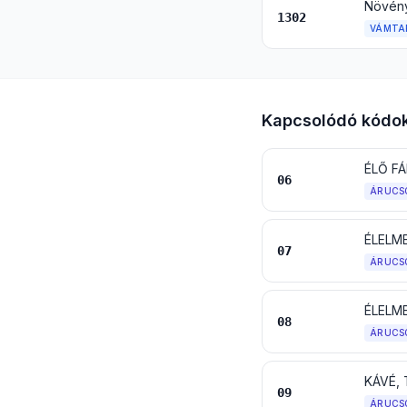
1302
VÁMTA
Kapcsolódó kódo
06
ÁRUCS
ÉLELM
07
ÁRUCS
08
ÁRUCS
KÁVÉ,
09
ÁRUCS