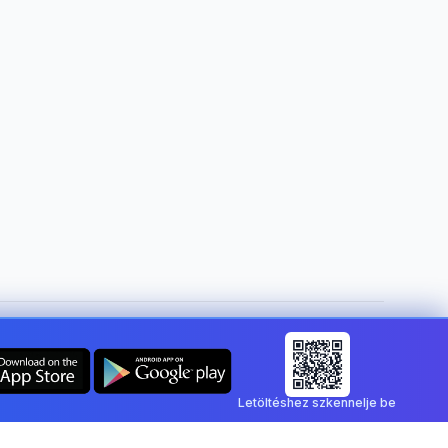
Ország módosítása:
Hungary
Letöltéshez szkennelje be