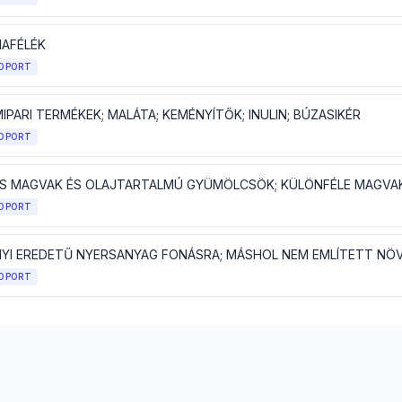
AFÉLÉK
OPORT
PARI TERMÉKEK; MALÁTA; KEMÉNYÍTŐK; INULIN; BÚZASIKÉR
OPORT
OPORT
YI EREDETŰ NYERSANYAG FONÁSRA; MÁSHOL NEM EMLÍTETT NÖ
OPORT