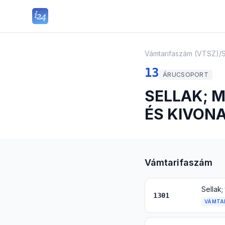
Vámtarifaszám (VTSZ)
/
13
ÁRUCSOPORT
SELLAK; 
ÉS KIVON
Vámtarifaszám
Sellak
1301
VÁMTA