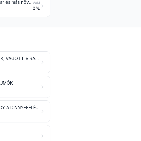
Növényi nedv és kivonat; pektintartalmú anyag, pektinát és pektát; agar-agar és más növényi anyagból nyert nyálka és dúsító modifikálva (átalakítva) is
VÁM
0%
ÉLŐ FÁK ÉS MÁS NÖVÉNYEK; HAGYMÁK, GUMÓK, GYÖKEREK ÉS HASONLÓK; VÁGOTT VIRÁGOK ÉS DÍSZÍTŐLOMBOZAT
 GUMÓK
ÉLELMEZÉSI CÉLRA ALKALMAS GYÜMÖLCS ÉS DIÓFÉLÉK; CITRUSFÉLÉK VAGY A DINNYEFÉLÉK HÉJA