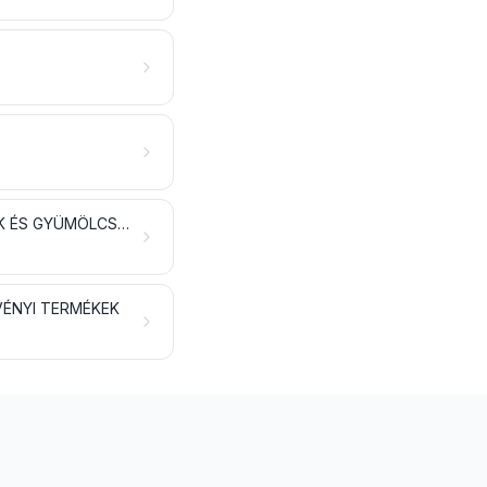
OLAJOS MAGVAK ÉS OLAJTARTALMÚ GYÜMÖLCSÖK; KÜLÖNFÉLE MAGVAK ÉS GYÜMÖLCSÖK; IPARI VAGY GYÓGYNÖVÉNYEK; SZALMA ÉS TAKARMÁNY
VÉNYI TERMÉKEK