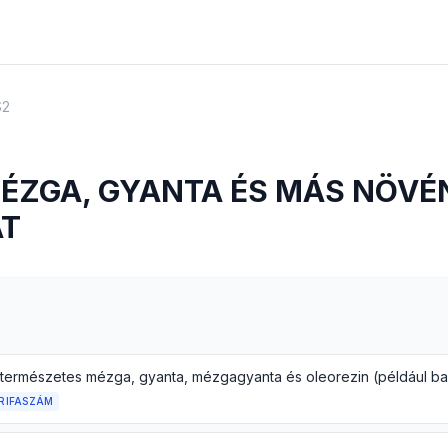
S2
MÉZGA, GYANTA ÉS MÁS NÖVÉ
AT
; természetes mézga, gyanta, mézgagyanta és oleorezin (például b
RIFASZÁM