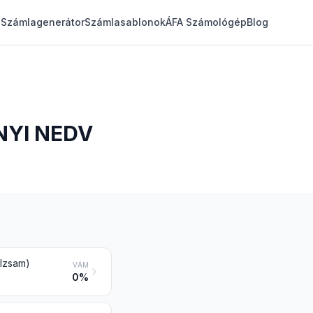
Számlagenerátor
Számlasablonok
ÁFA Számológép
Blog
NYI NEDV
alzsam)
VÁM
0%