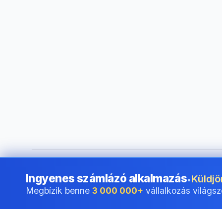
©
2026
i24 Limited. All rights reserved.
•
Vállalkozások szá
Ingyenes számlázó alkalmazás
Küldjö
•
Megbízik benne
3 000 000+
vállalkozás világsz