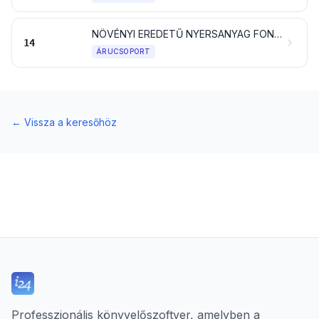
NÖVÉNYI EREDETŰ NYERSANYAG FONÁSRA; MÁSHOL NEM EMLÍTETT NÖVÉNYI TERMÉKEK
14
ÁRUCSOPORT
←
Vissza a keresőhöz
Professzionális könyvelőszoftver, amelyben a