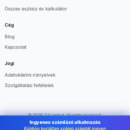
Összes eszköz és kalkulátor
Cég
Blog
Kapcsolat
Jogi
Adatvédelmi irányelvek
Szolgáltatási feltételek
©
2026
i24 Limited. All rights reserved.
Vállalkozások számára Hungary területén
Ingyenes számlázó alkalmazás
Küldjön korlátlan számú számlát ingyen
Ország módosítása:
Hungary