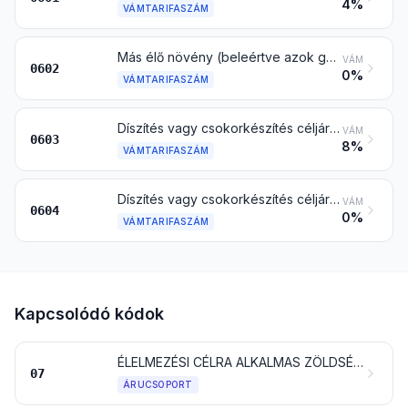
4%
VÁMTARIFASZÁM
Más élő növény (beleértve azok gyökereit is), dugvány és oltvány; gombacsíra
VÁM
0602
0%
VÁMTARIFASZÁM
Díszítés vagy csokorkészítés céljára szolgáló vágott virág és bimbó frissen, szárítva, fehérítve, festve, impregnálva vagy másképpen kikészítve
VÁM
0603
8%
VÁMTARIFASZÁM
Díszítés vagy csokorkészítés céljára szolgáló lombozat, ág és más növényi rész, virág vagy bimbó nélkül és fű, moha és zuzmó, mindezek frissen, szárítva, fehérítve, festve, impregnálva vagy más módon kikészítve
VÁM
0604
0%
VÁMTARIFASZÁM
Kapcsolódó kódok
ÉLELMEZÉSI CÉLRA ALKALMAS ZÖLDSÉGFÉLÉK, ÉS EGYES GYÖKEREK ÉS GUMÓK
07
ÁRUCSOPORT