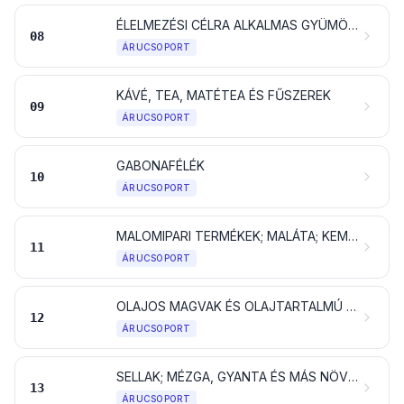
ÉLELMEZÉSI CÉLRA ALKALMAS GYÜMÖLCS ÉS DIÓFÉLÉK; CITRUSFÉLÉK VAGY A DINNYEFÉLÉK HÉJA
08
ÁRUCSOPORT
KÁVÉ, TEA, MATÉTEA ÉS FŰSZEREK
09
ÁRUCSOPORT
GABONAFÉLÉK
10
ÁRUCSOPORT
MALOMIPARI TERMÉKEK; MALÁTA; KEMÉNYÍTŐK; INULIN; BÚZASIKÉR
11
ÁRUCSOPORT
OLAJOS MAGVAK ÉS OLAJTARTALMÚ GYÜMÖLCSÖK; KÜLÖNFÉLE MAGVAK ÉS GYÜMÖLCSÖK; IPARI VAGY GYÓGYNÖVÉNYEK; SZALMA ÉS TAKARMÁNY
12
ÁRUCSOPORT
SELLAK; MÉZGA, GYANTA ÉS MÁS NÖVÉNYI NEDV ÉS KIVONAT
13
ÁRUCSOPORT