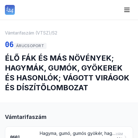
Vámtarifaszám (VTSZ)
/
S2
06
ÁRUCSOPORT
ÉLŐ FÁK ÉS MÁS NÖVÉNYEK;
HAGYMÁK, GUMÓK, GYÖKEREK
ÉS HASONLÓK; VÁGOTT VIRÁGOK
ÉS DÍSZÍTŐLOMBOZAT
Vámtarifaszám
Hagyma, gumó, gumós gyökér, hagymagumó, gyökércsíra és rizóma vegetatív nyugalmi állapotban, fejlődésben, növekedésben (vegetációban) vagy virágzásban; cikórianövény és -gyökér, a 1212 vtsz. alá tartozó gyökér kivételével
VÁM
0601