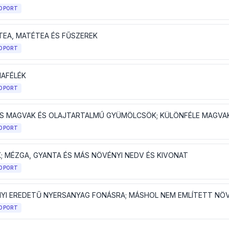
OPORT
 TEA, MATÉTEA ÉS FŰSZEREK
OPORT
AFÉLÉK
OPORT
OPORT
K; MÉZGA, GYANTA ÉS MÁS NÖVÉNYI NEDV ÉS KIVONAT
OPORT
YI EREDETŰ NYERSANYAG FONÁSRA; MÁSHOL NEM EMLÍTETT NÖ
OPORT