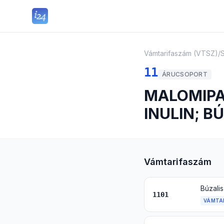
Vámtarifaszám (VTSZ)
/
11
ÁRUCSOPORT
MALOMIPA
INULIN; B
Vámtarifaszám
Búzalis
1101
VÁMTA