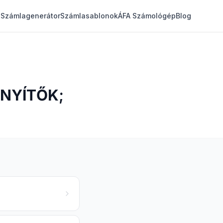
Számlagenerátor
Számlasablonok
ÁFA Számológép
Blog
NYÍTŐK;