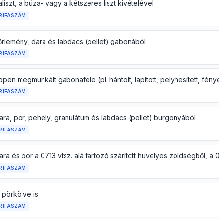
iszt, a búza- vagy a kétszeres liszt kivételével
RIFASZÁM
őrlemény, dara és labdacs (pellet) gabonából
RIFASZÁM
RIFASZÁM
dara, por, pehely, granulátum és labdacs (pellet) burgonyából
RIFASZÁM
RIFASZÁM
 pörkölve is
RIFASZÁM