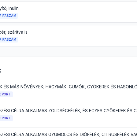
tő; inulin
RIFASZÁM
ér, szárítva is
RIFASZÁM
k
OPORT
EZÉSI CÉLRA ALKALMAS ZÖLDSÉGFÉLÉK, ÉS EGYES GYÖKEREK ÉS
OPORT