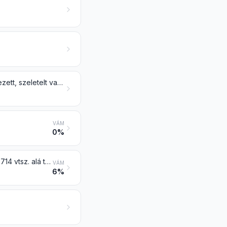
Másképpen megmunkált gabonaféle (pl. hántolt, lapított, pelyhesített, fényezett, szeletelt vagy durván darált), a 1006 vtsz. alá tartozó rizs kivételével; gabonacsíra egészben, lapítva, pelyhesítve vagy őrölve
VÁM
0%
Liszt, dara és por a 0713 vtsz. alá tartozó szárított hüvelyes zöldségből, a 0714 vtsz. alá tartozó szágóból vagy gyökérből vagy gumóból vagy a 8. árucsoportba tartozó termékekből
VÁM
6%