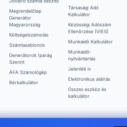
Jóváíró számla készítő
Társasági Adó
Megrendelőlap
Kalkulátor
Generátor
Magyarország
Közösségi Adószám
Ellenőrzése (VIES)
Költségelszámolás
Munkaidő Kalkulátor
Számlasablonok
Munkaidő-
Generátorok Iparág
nyilvántartás
Szerint
Jelenléti ív
ÁFA Számológép
Elektronikus aláírás
Bérkalkulátor
Összes eszköz és
kalkulátor