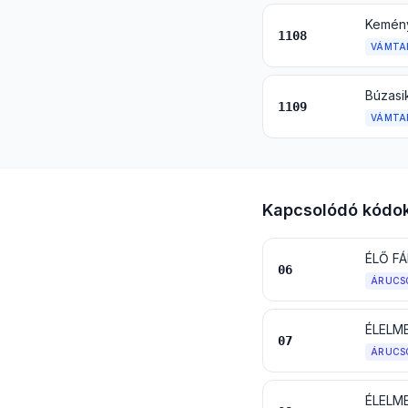
Keményí
1108
VÁMTA
Búzasik
1109
VÁMTA
Kapcsolódó kódo
06
ÁRUCS
ÉLELM
07
ÁRUCS