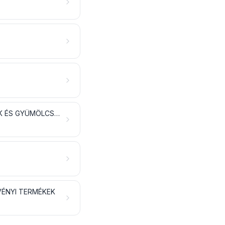
OLAJOS MAGVAK ÉS OLAJTARTALMÚ GYÜMÖLCSÖK; KÜLÖNFÉLE MAGVAK ÉS GYÜMÖLCSÖK; IPARI VAGY GYÓGYNÖVÉNYEK; SZALMA ÉS TAKARMÁNY
VÉNYI TERMÉKEK