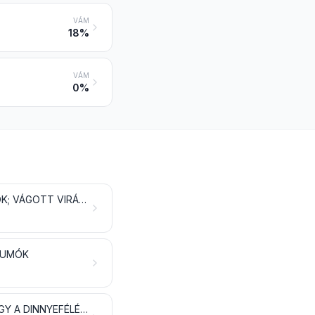
VÁM
18%
VÁM
0%
ÉLŐ FÁK ÉS MÁS NÖVÉNYEK; HAGYMÁK, GUMÓK, GYÖKEREK ÉS HASONLÓK; VÁGOTT VIRÁGOK ÉS DÍSZÍTŐLOMBOZAT
 GUMÓK
ÉLELMEZÉSI CÉLRA ALKALMAS GYÜMÖLCS ÉS DIÓFÉLÉK; CITRUSFÉLÉK VAGY A DINNYEFÉLÉK HÉJA