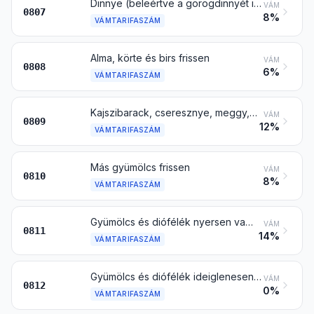
Dinnye (beleértve a görögdinnyét is) és papaya frissen
VÁM
0807
8%
VÁMTARIFASZÁM
Alma, körte és birs frissen
VÁM
0808
6%
VÁMTARIFASZÁM
Kajszibarack, cseresznye, meggy, őszibarack (beleértve a nektarint is), szilva és kökény frissen
VÁM
0809
12%
VÁMTARIFASZÁM
Más gyümölcs frissen
VÁM
0810
8%
VÁMTARIFASZÁM
Gyümölcs és diófélék nyersen vagy gőzöléssel vagy vízben forrázással főzve is fagyasztva, cukor vagy más édesítőanyag hozzáadásával is
VÁM
0811
14%
VÁMTARIFASZÁM
Gyümölcs és diófélék ideiglenesen tartósítva, de közvetlen fogyasztásra nem alkalmas állapotban
VÁM
0812
0%
VÁMTARIFASZÁM