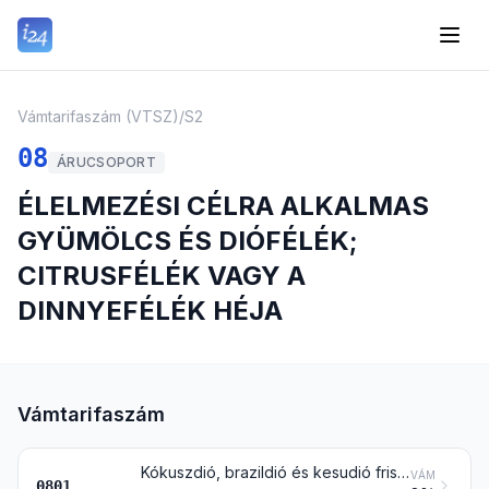
Vámtarifaszám (VTSZ)
/
S2
08
ÁRUCSOPORT
ÉLELMEZÉSI CÉLRA ALKALMAS
GYÜMÖLCS ÉS DIÓFÉLÉK;
CITRUSFÉLÉK VAGY A
DINNYEFÉLÉK HÉJA
Vámtarifaszám
Kókuszdió, brazildió és kesudió frissen vagy szárítva, héjastól is
VÁM
0801