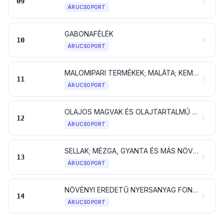
09
ÁRUCSOPORT
GABONAFÉLÉK
10
ÁRUCSOPORT
MALOMIPARI TERMÉKEK; MALÁTA; KEMÉNYÍTŐK; INULIN; BÚZASIKÉR
11
ÁRUCSOPORT
OLAJOS MAGVAK ÉS OLAJTARTALMÚ GYÜMÖLCSÖK; KÜLÖNFÉLE MAGVAK ÉS GYÜMÖLCSÖK; IPARI VAGY GYÓGYNÖVÉNYEK; SZALMA ÉS TAKARMÁNY
12
ÁRUCSOPORT
SELLAK; MÉZGA, GYANTA ÉS MÁS NÖVÉNYI NEDV ÉS KIVONAT
13
ÁRUCSOPORT
NÖVÉNYI EREDETŰ NYERSANYAG FONÁSRA; MÁSHOL NEM EMLÍTETT NÖVÉNYI TERMÉKEK
14
ÁRUCSOPORT