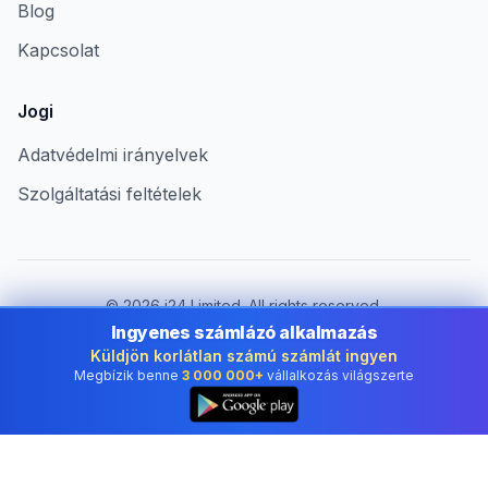
Blog
Kapcsolat
Jogi
Adatvédelmi irányelvek
Szolgáltatási feltételek
©
2026
i24 Limited. All rights reserved.
Vállalkozások számára Hungary területén
Ingyenes számlázó alkalmazás
Küldjön korlátlan számú számlát ingyen
Ország módosítása:
Hungary
Megbízik benne
3 000 000+
vállalkozás világszerte