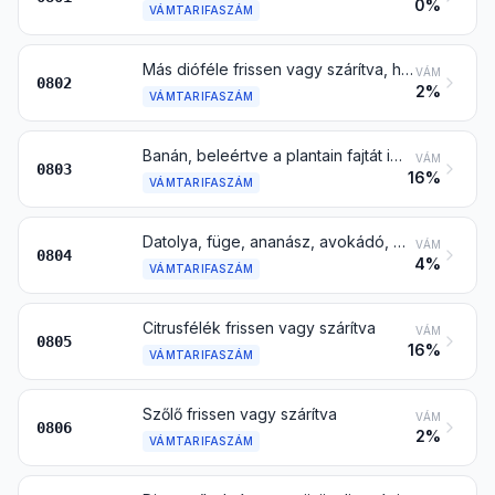
0%
VÁMTARIFASZÁM
Más dióféle frissen vagy szárítva, héjastól is
VÁM
0802
2%
VÁMTARIFASZÁM
Banán, beleértve a plantain fajtát is, frissen vagy szárítva
VÁM
0803
16%
VÁMTARIFASZÁM
Datolya, füge, ananász, avokádó, guajava, mangó és mangosztán frissen vagy szárítva
VÁM
0804
4%
VÁMTARIFASZÁM
Citrusfélék frissen vagy szárítva
VÁM
0805
16%
VÁMTARIFASZÁM
Szőlő frissen vagy szárítva
VÁM
0806
2%
VÁMTARIFASZÁM