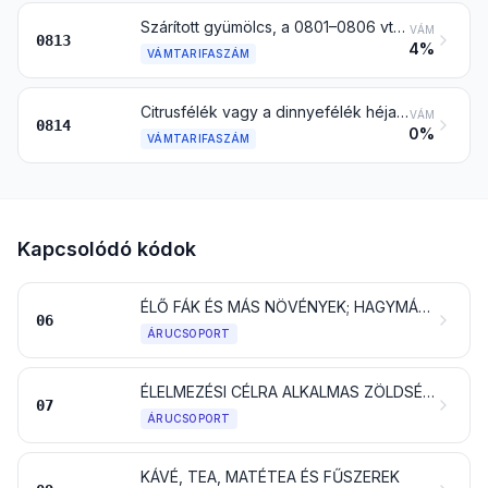
Szárított gyümölcs, a 0801–0806 vtsz. alá tartozók kivételével; diófélék vagy az ebbe az árucsoportba tartozó szárított gyümölcsök keveréke
VÁM
0813
4%
VÁMTARIFASZÁM
Citrusfélék vagy a dinnyefélék héja (beleértve a görögdinnye héját is) frissen, fagyasztva, szárítva vagy sós lében, kénes vízben vagy más tartósító oldatban ideiglenesen tartósítva
VÁM
0814
0%
VÁMTARIFASZÁM
Kapcsolódó kódok
ÉLŐ FÁK ÉS MÁS NÖVÉNYEK; HAGYMÁK, GUMÓK, GYÖKEREK ÉS HASONLÓK; VÁGOTT VIRÁGOK ÉS DÍSZÍTŐLOMBOZAT
06
ÁRUCSOPORT
ÉLELMEZÉSI CÉLRA ALKALMAS ZÖLDSÉGFÉLÉK, ÉS EGYES GYÖKEREK ÉS GUMÓK
07
ÁRUCSOPORT
KÁVÉ, TEA, MATÉTEA ÉS FŰSZEREK