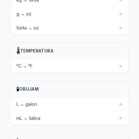
g → oz
funta → oz
🌡️
TEMPERATURA
°C → °F
🧪
OBUJAM
L → galon
mL → šalica