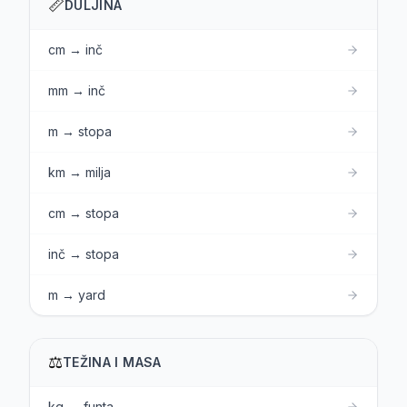
📏
DULJINA
cm → inč
mm → inč
m → stopa
km → milja
cm → stopa
inč → stopa
m → yard
⚖️
TEŽINA I MASA
kg → funta