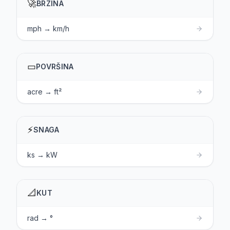
🚀
BRZINA
mph → km/h
▭
POVRŠINA
acre → ft²
⚡
SNAGA
ks → kW
📐
KUT
rad → °