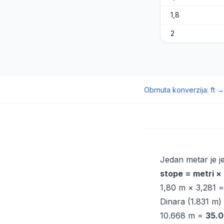
1,8
2
Obrnuta konverzija
:
ft
Jedan metar je 
stope = metri ×
1,80 m × 3,281 
Dinara (1.831 m)
10.668 m =
35.0