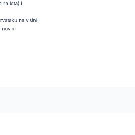
na leta) i
rvatsku na visini
u novim