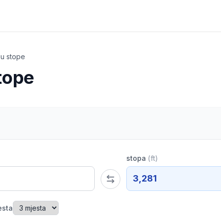
 u stope
tope
stopa
(
ft
)
3,281
esta