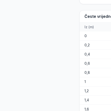
Česte vrijedn
Iz
(
m
)
0
0,2
0,4
0,6
0,8
1
1,2
1,4
1,6