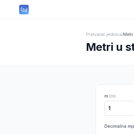
Pretvarač jedinica
/
Metri
Metri u s
m
(
m
)
Decimalna mj