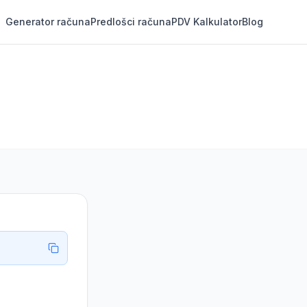
Generator računa
Predlošci računa
PDV Kalkulator
Blog