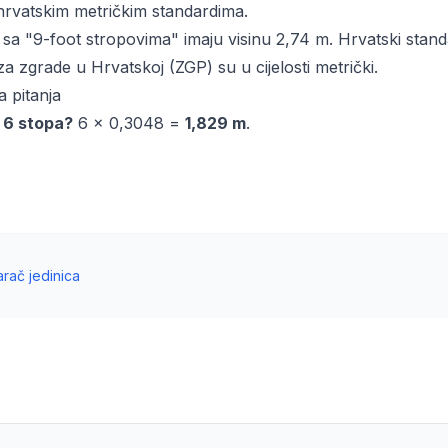
 hrvatskim metričkim standardima.
sa "9-foot stropovima" imaju visinu 2,74 m. Hrvatski stand
za zgrade u Hrvatskoj (ZGP) su u cijelosti metrički.
a pitanja
e 6 stopa?
6 × 0,3048 =
1,829 m
.
arač jedinica