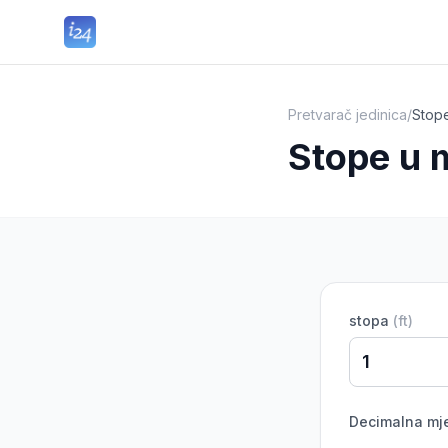
Pretvarač jedinica
/
Stop
Stope u 
stopa
(
ft
)
Decimalna mj