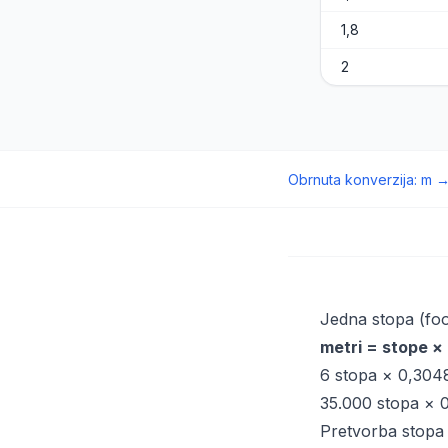
1,8
2
Obrnuta konverzija
:
m
Jedna stopa (foo
metri = stope ×
6 stopa × 0,30
35.000 stopa × 
Pretvorba stopa u