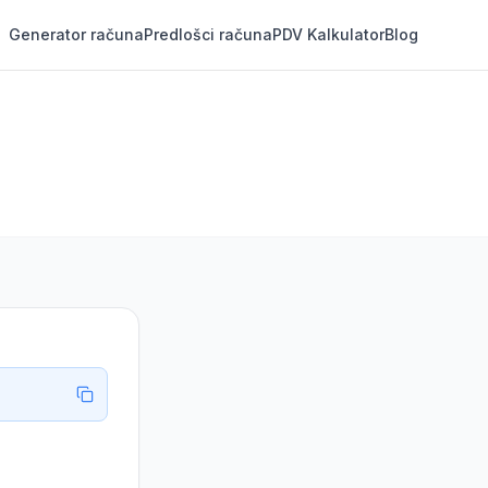
Generator računa
Predlošci računa
PDV Kalkulator
Blog