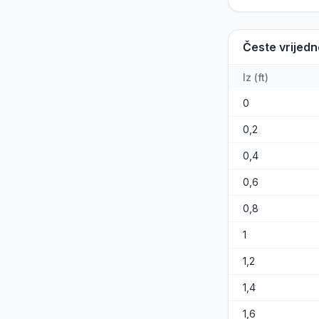
Česte vrijedn
Iz
(
ft
)
0
0,2
0,4
0,6
0,8
1
1,2
1,4
1,6