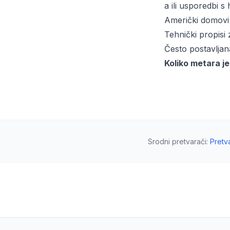
a ili usporedbi s
Američki domovi 
Tehnički propisi 
Često postavljan
Koliko metara j
Srodni pretvarači
:
Pretv