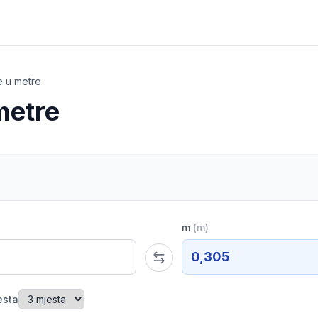
e u metre
metre
m
(
m
)
0,305
esta