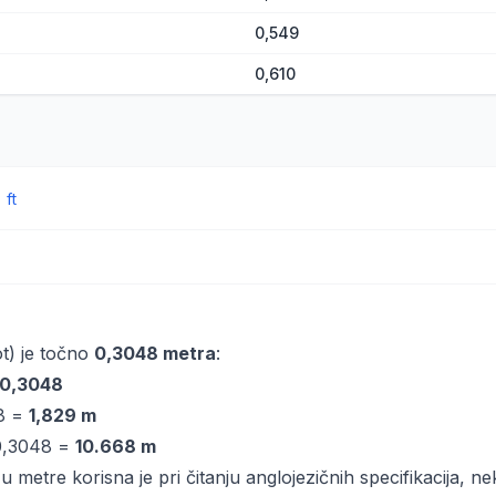
0,549
0,610
→
ft
t) je točno
0,3048 metra
:
 0,3048
48 =
1,829 m
0,3048 =
10.668 m
 metre korisna je pri čitanju anglojezičnih specifikacija, n