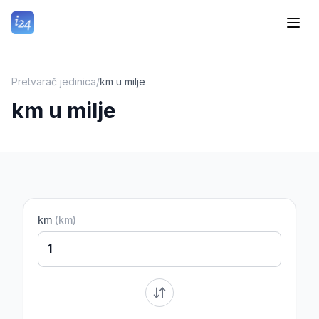
Pretvarač jedinica
/
km u milje
km u milje
km
(
km
)