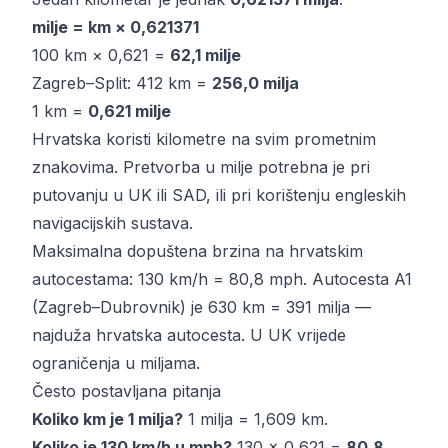
milje = km × 0,621371
100 km × 0,621 =
62,1 milje
Zagreb–Split: 412 km =
256,0 milja
1 km =
0,621 milje
Hrvatska koristi kilometre na svim prometnim
znakovima. Pretvorba u milje potrebna je pri
putovanju u UK ili SAD, ili pri korištenju engleskih
navigacijskih sustava.
Maksimalna dopuštena brzina na hrvatskim
autocestama: 130 km/h = 80,8 mph. Autocesta A1
(Zagreb–Dubrovnik) je 630 km = 391 milja —
najduža hrvatska autocesta. U UK vrijede
ograničenja u miljama.
Često postavljana pitanja
Koliko km je 1 milja?
1 milja = 1,609 km.
Koliko je 130 km/h u mph?
130 × 0,621 =
80,8