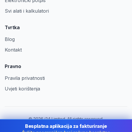
Elektronički potpis
Svi alati i kalkulatori
Tvrtka
Blog
Kontakt
Pravno
Pravila privatnosti
Uvjeti korištenja
©
2026
i24 Limited. All rights reserved.
Za tvrtke u Croatia
Besplatna aplikacija za fakturiranje