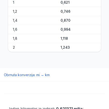
1
0,621
1,2
0,746
1,4
0,870
1,6
0,994
1,8
1,118
2
1,243
Obrnuta konverzija
:
mi
→
km
Jedan kilometar je jednak
0,621371 milja
: