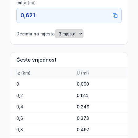
milja
(
mi
)
0,621
Decimalna mjesta
Česte vrijednosti
Iz
(
km
)
U
(
mi
)
0
0,000
0,2
0,124
0,4
0,249
0,6
0,373
0,8
0,497