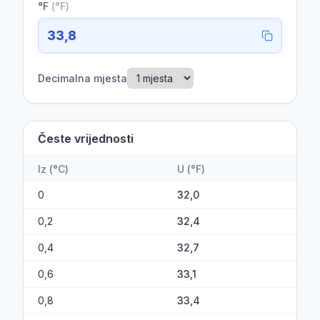
°F
(
°F
)
33,8
Decimalna mjesta
Česte vrijednosti
Iz
(
°C
)
U
(
°F
)
0
32,0
0,2
32,4
0,4
32,7
0,6
33,1
0,8
33,4