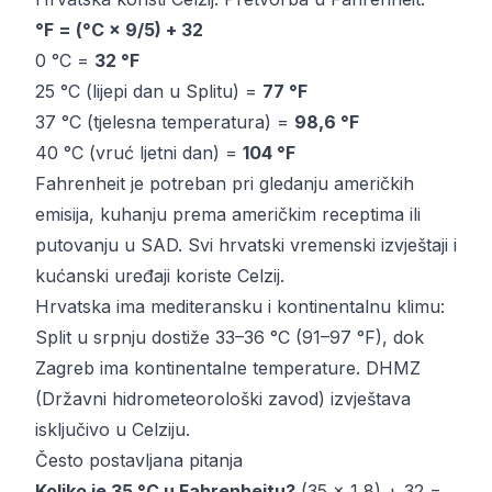
°F = (°C × 9/5) + 32
0 °C =
32 °F
25 °C (lijepi dan u Splitu) =
77 °F
37 °C (tjelesna temperatura) =
98,6 °F
40 °C (vruć ljetni dan) =
104 °F
Fahrenheit je potreban pri gledanju američkih
emisija, kuhanju prema američkim receptima ili
putovanju u SAD. Svi hrvatski vremenski izvještaji i
kućanski uređaji koriste Celzij.
Hrvatska ima mediteransku i kontinentalnu klimu:
Split u srpnju dostiže 33–36 °C (91–97 °F), dok
Zagreb ima kontinentalne temperature. DHMZ
(Državni hidrometeorološki zavod) izvještava
isključivo u Celziju.
Često postavljana pitanja
Koliko je 35 °C u Fahrenheitu?
(35 × 1,8) + 32 =