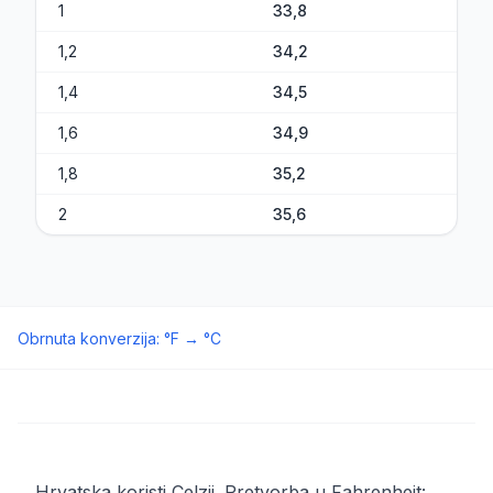
1
33,8
1,2
34,2
1,4
34,5
1,6
34,9
1,8
35,2
2
35,6
Obrnuta konverzija
:
°F
→
°C
Hrvatska koristi Celzij. Pretvorba u Fahrenheit: