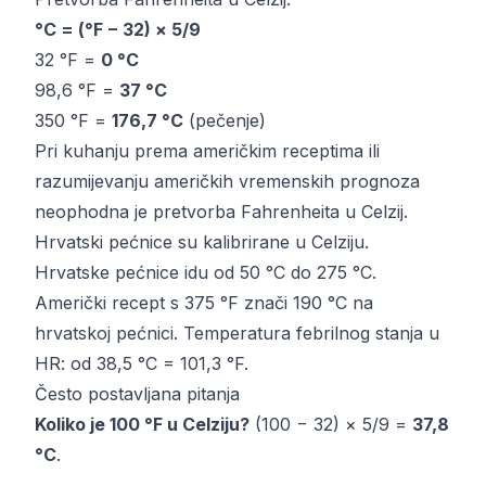
°C = (°F − 32) × 5/9
32 °F =
0 °C
98,6 °F =
37 °C
350 °F =
176,7 °C
(pečenje)
Pri kuhanju prema američkim receptima ili
razumijevanju američkih vremenskih prognoza
neophodna je pretvorba Fahrenheita u Celzij.
Hrvatski pećnice su kalibrirane u Celziju.
Hrvatske pećnice idu od 50 °C do 275 °C.
Američki recept s 375 °F znači 190 °C na
hrvatskoj pećnici. Temperatura febrilnog stanja u
HR: od 38,5 °C = 101,3 °F.
Često postavljana pitanja
Koliko je 100 °F u Celziju?
(100 − 32) × 5/9 =
37,8
°C
.