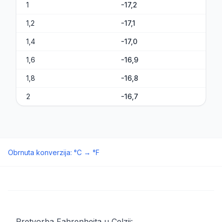
1
-17,2
1,2
-17,1
1,4
-17,0
1,6
-16,9
1,8
-16,8
2
-16,7
Obrnuta konverzija
:
°C
→
°F
Pretvorba Fahrenheita u Celzij: