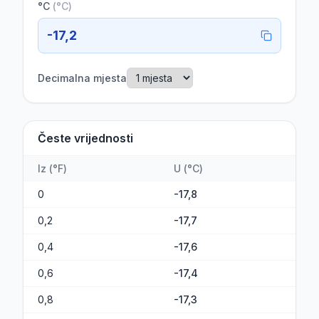
°C
(
°C
)
-17,2
Decimalna mjesta
Česte vrijednosti
Iz
(
°F
)
U
(
°C
)
0
-17,8
0,2
-17,7
0,4
-17,6
0,6
-17,4
0,8
-17,3