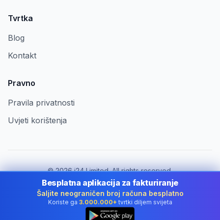
Tvrtka
Blog
Kontakt
Pravno
Pravila privatnosti
Uvjeti korištenja
©
2026
i24 Limited. All rights reserved.
Za tvrtke u Croatia
Besplatna aplikacija za fakturiranje
Šaljite neograničen broj računa besplatno
Promijeni državu:
Croatia
Koriste ga
3.000.000+
tvrtki diljem svijeta