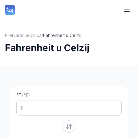
Pretvarač jedinica
/
Fahrenheit u Celzij
Fahrenheit u Celzij
°F
(
°F
)