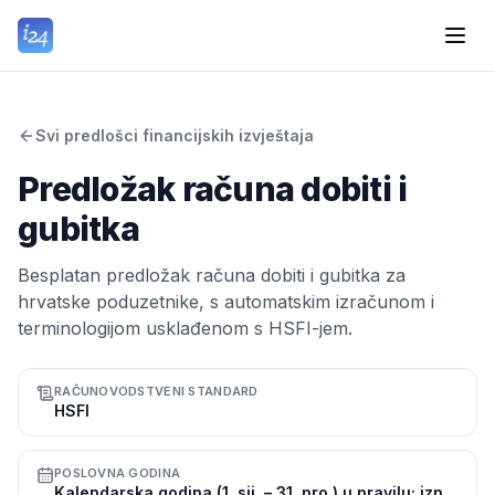
Svi predlošci financijskih izvještaja
Predložak računa dobiti i
gubitka
Besplatan predložak računa dobiti i gubitka za
hrvatske poduzetnike, s automatskim izračunom i
terminologijom usklađenom s HSFI-jem.
RAČUNOVODSTVENI STANDARD
HSFI
POSLOVNA GODINA
Kalendarska godina (1. sij. – 31. pro.) u pravilu; iznimno moguća drukčija poslovna godina