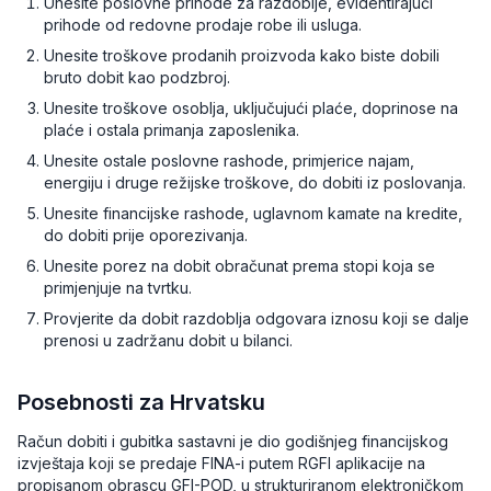
Unesite poslovne prihode za razdoblje, evidentirajući
prihode od redovne prodaje robe ili usluga.
Unesite troškove prodanih proizvoda kako biste dobili
bruto dobit kao podzbroj.
Unesite troškove osoblja, uključujući plaće, doprinose na
plaće i ostala primanja zaposlenika.
Unesite ostale poslovne rashode, primjerice najam,
energiju i druge režijske troškove, do dobiti iz poslovanja.
Unesite financijske rashode, uglavnom kamate na kredite,
do dobiti prije oporezivanja.
Unesite porez na dobit obračunat prema stopi koja se
primjenjuje na tvrtku.
Provjerite da dobit razdoblja odgovara iznosu koji se dalje
prenosi u zadržanu dobit u bilanci.
Posebnosti za Hrvatsku
Račun dobiti i gubitka sastavni je dio godišnjeg financijskog
izvještaja koji se predaje FINA-i putem RGFI aplikacije na
propisanom obrascu GFI-POD, u strukturiranom elektroničkom