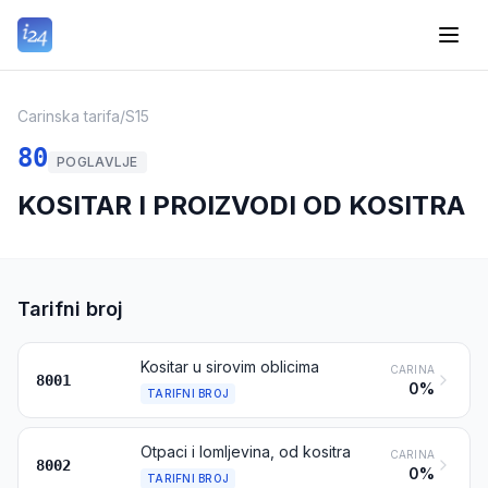
Carinska tarifa
/
S15
80
POGLAVLJE
KOSITAR I PROIZVODI OD KOSITRA
Tarifni broj
Kositar u sirovim oblicima
CARINA
8001
0%
TARIFNI BROJ
Otpaci i lomljevina, od kositra
CARINA
8002
0%
TARIFNI BROJ