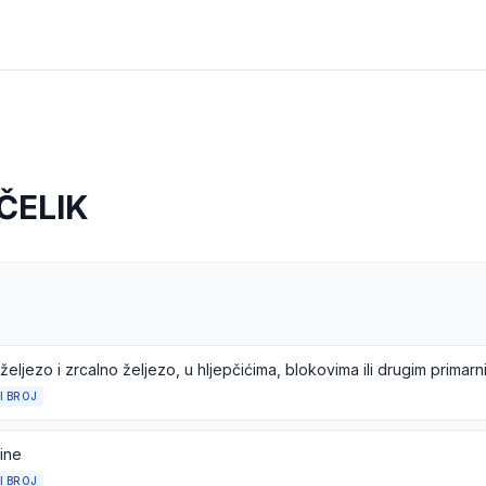
 ČELIK
željezo i zrcalno željezo, u hljepčićima, blokovima ili drugim primarn
I BROJ
tine
I BROJ