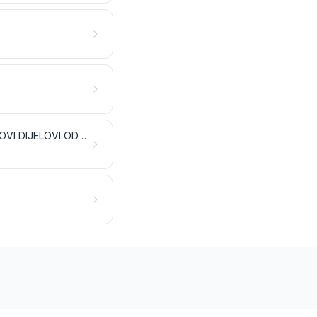
ALATI, NOŽARSKI PROIZVODI I PRIBOR ZA JELO OD OBIČNIH KOVINA; NJIHOVI DIJELOVI OD OBIČNIH KOVINA