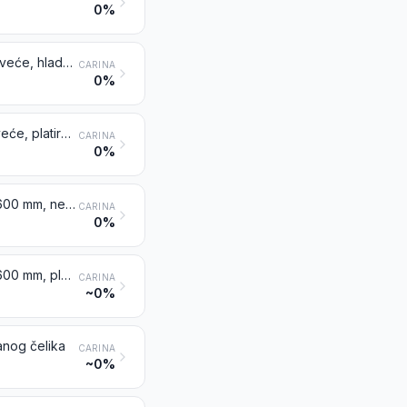
0%
Plosnati valjani proizvodi od željeza ili nelegiranog čelika, širine 600 mm ili veće, hladnovaljani (hladnoreducirani), neplatirani niti prevučeni
CARINA
0%
Plosnati valjani proizvodi od željeza ili nelegiranog čelika, širine 600 mm i veće, platirani ili prevučeni
CARINA
0%
Plosnati valjani proizvodi od željeza ili nelegiranog čelika, širine manje od 600 mm, neplatirani niti prevučeni
CARINA
0%
Plosnati valjani proizvodi od željeza ili nelegiranog čelika, širine manje od 600 mm, platirani ili prevučeni
CARINA
~0%
ranog čelika
CARINA
~0%