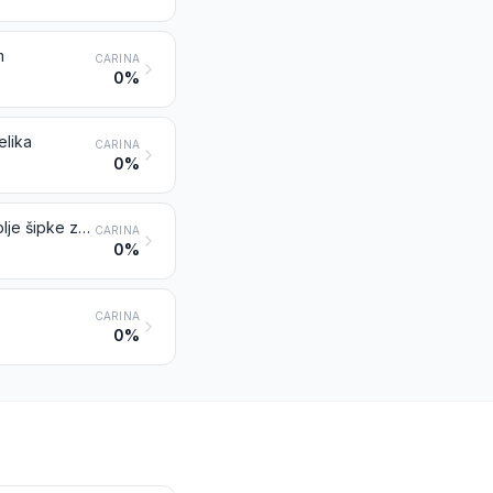
m
CARINA
0%
elika
CARINA
0%
Ostale šipke od ostalih legiranih čelika; profili od ostalih legiranih čelika; šuplje šipke za bušenje od legiranog ili nelegiranog čelika
CARINA
0%
CARINA
0%