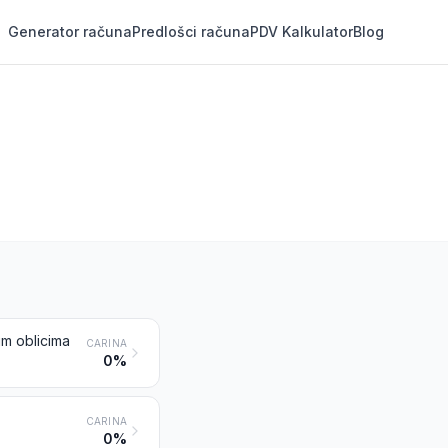
Generator računa
Predlošci računa
PDV Kalkulator
Blog
im oblicima
CARINA
0%
CARINA
0%