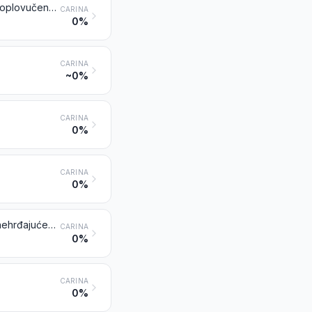
Ostale šipke od željeza ili nelegiranog čelika, samo kovane, toplovaljane, toplovučene ili toploistiskivane i dalje neobrađene, ali uključujući one usukane poslije valjanja
CARINA
0%
CARINA
~0%
CARINA
0%
CARINA
0%
Nehrđajući čelik u ingotima ili drugim primarnim oblicima; poluproizvodi od nehrđajućeg čelika
CARINA
0%
CARINA
0%