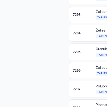
7203
TARIFN
Željezn
7204
TARIFN
Granule
7205
TARIFN
7206
TARIFN
Polupro
7207
TARIFN