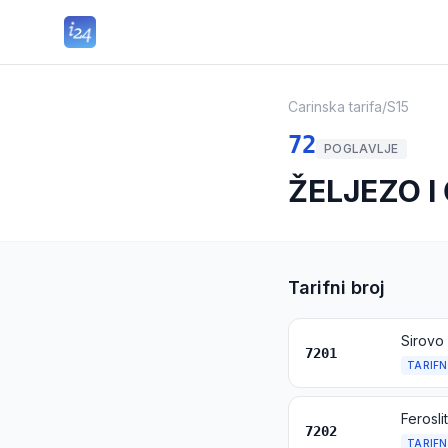
Carinska tarifa
/
S15
72
POGLAVLJE
ŽELJEZO I
Tarifni broj
Sirovo 
7201
TARIFN
Ferosli
7202
TARIFN