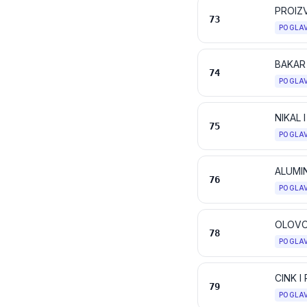
PROIZV
73
POGLA
BAKAR
74
POGLA
NIKAL 
75
POGLA
ALUMIN
76
POGLA
OLOVO
78
POGLA
CINK I
79
POGLA