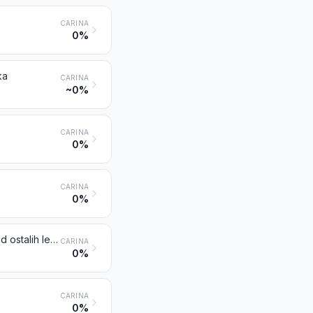
CARINA
0%
ka
CARINA
~0%
CARINA
0%
CARINA
0%
Ostali legirani čelici u ingotima ili drugim primarnim oblicima; poluproizvodi od ostalih legiranih čelika
CARINA
0%
CARINA
0%