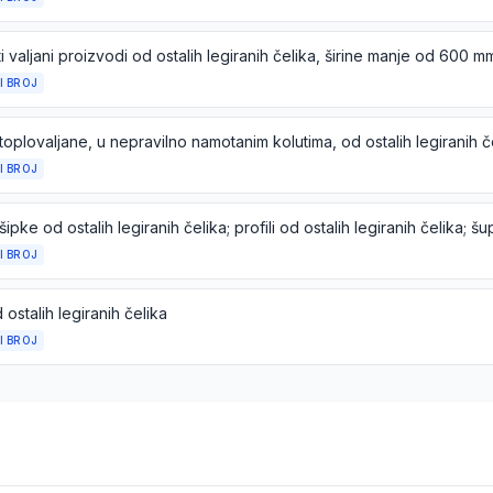
i valjani proizvodi od ostalih legiranih čelika, širine manje od 600 m
I BROJ
toplovaljane, u nepravilno namotanim kolutima, od ostalih legiranih č
I BROJ
I BROJ
 ostalih legiranih čelika
I BROJ