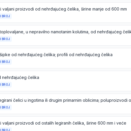
i valjani proizvodi od nehrđajućeg čelika, širine manje od 600 mm
I BROJ
 toplovaljane, u nepravilno namotanim kolutima, od nehrđajućeg čeli
I BROJ
šipke od nehrđajućeg čelika; profili od nehrđajućeg čelika
I BROJ
d nehrđajućeg čelika
I BROJ
I BROJ
i valjani proizvodi od ostalih legiranih čelika, širine 600 mm i veće
I BROJ