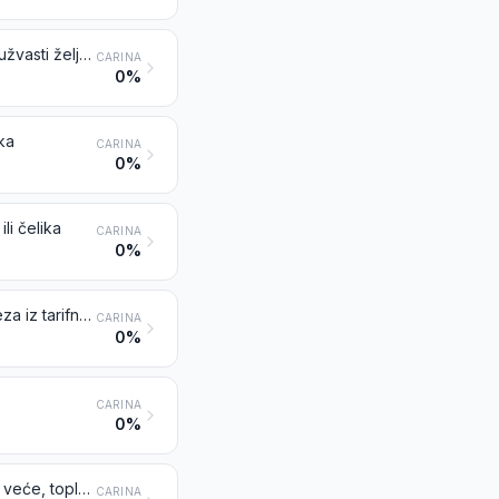
Željezni materijali dobiveni izravnom redukcijom željezne rudače i ostali spužvasti željezni proizvodi, u komadima, peletiama ili sličnim oblicima; željezo čistoće najmanje 99,94 mas. % u komadima, peletiama ili sličnim oblicima
CARINA
0%
ika
CARINA
0%
li čelika
CARINA
0%
Željezo i nelegirani čelik, u ingotima ili drugim primarnim oblicima (osim željeza iz tarifnog broja 7203)
CARINA
0%
CARINA
0%
Plosnati valjani proizvodi, od željeza ili nelegiranog čelika, širine 600 mm ili veće, toplovaljani, neplatirani niti prevučeni
CARINA