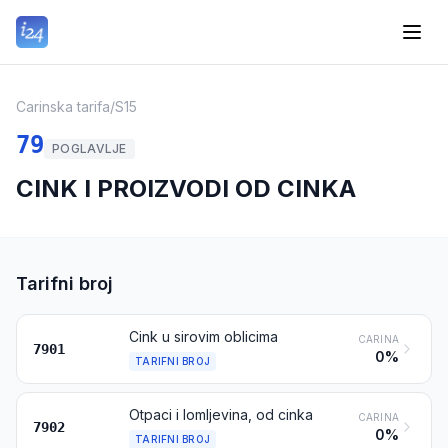
Carinska tarifa
/
S15
79
POGLAVLJE
CINK I PROIZVODI OD CINKA
Tarifni broj
Cink u sirovim oblicima
CARINA
7901
0%
TARIFNI BROJ
Otpaci i lomljevina, od cinka
CARINA
7902
0%
TARIFNI BROJ