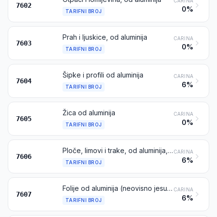
CARINA
7602
0%
TARIFNI BROJ
Prah i ljuskice, od aluminija
CARINA
7603
0%
TARIFNI BROJ
Šipke i profili od aluminija
CARINA
7604
6%
TARIFNI BROJ
Žica od aluminija
CARINA
7605
0%
TARIFNI BROJ
Ploče, limovi i trake, od aluminija, debljine veće od 0,20 mm
CARINA
7606
6%
TARIFNI BROJ
Folije od aluminija (neovisno jesu li tiskane ili s podlogom od papira, kartona, plastičnih masa ili sličnih materijala ili ne) debljine (ne računajući podlogu) ne veće od 0,20 mm
CARINA
7607
6%
TARIFNI BROJ