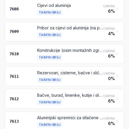
Cijevi od aluminija
CARINA
7608
6%
TARIFNI BROJ
Pribor za cijevi od aluminija (na primjer, spojnice, koljena, kolčaci)
CARINA
7609
4%
TARIFNI BROJ
Konstrukcije (osim montažnih zgrada iz tarifnog broja 9406) i dijelovi konstrukcija (mostovi i sekcije mostova, tornjevi, rešetkasti stupovi, krovovi, kosturi krovišta, vrata i prozori te okviri za njih, pragovi za vrata, ograde, potporni stupovi i stupovi), od aluminija; limovi, šipke, profili, cijevi i slično, od aluminija, pripremljeni za uporabu u konstrukcijama
CARINA
7610
6%
TARIFNI BROJ
Rezervoari, cisterne, bačve i slično, od aluminija, za bilo koji materijal (osim stlačenih ili ukapljenih plinova), obujma većeg od 300 l, neovisno jesu li obloženi ili toplinski izolirani ili ne, ali neopremljeni mehaničkim ni toplinskim uređajima
CARINA
7611
0%
TARIFNI BROJ
Bačve, burad, limenke, kutije i slični spremnici (uključujući krute ili sklopive cjevaste spremnike), za bilo koji materijal (osim za stlačene ili ukapljene plinove), obujma ne većeg od 300 l, neovisno jesu li obloženi ili su toplinski izolirani ili ne, ali neopremljeni mehaničkim ni toplinskim uređajima
CARINA
7612
6%
TARIFNI BROJ
Aluminijski spremnici za stlačene ili ukapljene plinove
CARINA
7613
6%
TARIFNI BROJ