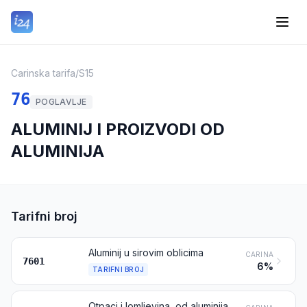
Carinska tarifa
/
S15
76
POGLAVLJE
ALUMINIJ I PROIZVODI OD
ALUMINIJA
Tarifni broj
Aluminij u sirovim oblicima
CARINA
7601
6%
TARIFNI BROJ
Otpaci i lomljevina, od aluminija