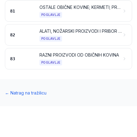
OSTALE OBIČNE KOVINE; KERMETI; PROIZVODI OD NJIH
81
POGLAVLJE
ALATI, NOŽARSKI PROIZVODI I PRIBOR ZA JELO OD OBIČNIH KOVINA; NJIHOVI DIJELOVI OD OBIČNIH KOVINA
82
POGLAVLJE
RAZNI PROIZVODI OD OBIČNIH KOVINA
83
POGLAVLJE
←
Natrag na tražilicu