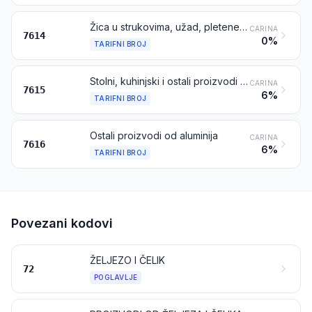
Žica u strukovima, užad, pletene trake i slično, od aluminija, električno neizolirani
CARINA
7614
0%
TARIFNI BROJ
Stolni, kuhinjski i ostali proizvodi za kućanstvo i njihovi dijelovi, od aluminija; spužve i jastučići za ribanje i poliranje posuđa, rukavice i slično, od aluminija; sanitarni proizvodi i njihovi dijelovi, od aluminija
CARINA
7615
6%
TARIFNI BROJ
Ostali proizvodi od aluminija
CARINA
7616
6%
TARIFNI BROJ
Povezani kodovi
ŽELJEZO I ČELIK
72
POGLAVLJE