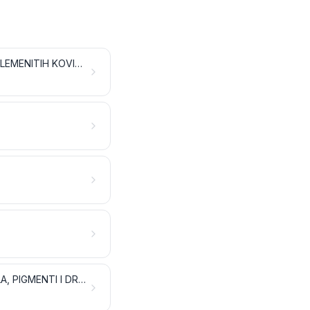
ANORGANSKI KEMIJSKI PROIZVODI; ORGANSKI ILI ANORGANSKI SPOJEVI PLEMENITIH KOVINA, KOVINA RIJETKIH ZEMALJA, RADIOAKTIVNIH ELEMENATA ILI IZOTOPA
EKSTRAKTI ZA ŠTAVLJENJE ILI BOJENJE; TANINI I NJIHOVI DERIVATI; BOJILA, PIGMENTI I DRUGE TVARI ZA BOJENJE; BOJE I LAKOVI; KITOVI I DRUGE MASE ZA BRTVLJENJE; TISKARSKE BOJE I TINTE