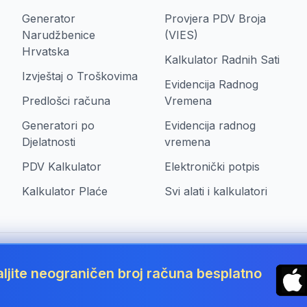
Generator
Provjera PDV Broja
Narudžbenice
(VIES)
Hrvatska
Kalkulator Radnih Sati
Izvještaj o Troškovima
Evidencija Radnog
Predlošci računa
Vremena
Generatori po
Evidencija radnog
Djelatnosti
vremena
PDV Kalkulator
Elektronički potpis
Kalkulator Plaće
Svi alati i kalkulatori
aljite neograničen broj računa besplatno