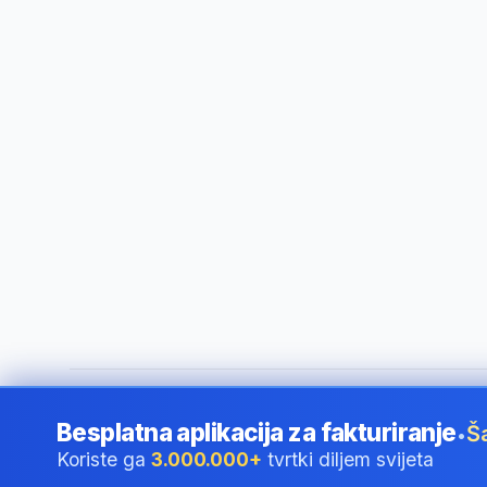
©
2026
i24 Limited. All rights reserved.
•
Za tvrtke u Croatia
Besplatna aplikacija za fakturiranje
Š
•
Koriste ga
3.000.000+
tvrtki diljem svijeta