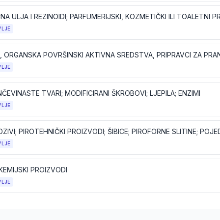
NA ULJA I REZINOIDI; PARFUMERIJSKI, KOZMETIČKI ILI TOALETNI P
VLJE
VLJE
ČEVINASTE TVARI; MODIFICIRANI ŠKROBOVI; LJEPILA; ENZIMI
VLJE
VLJE
KEMIJSKI PROIZVODI
VLJE