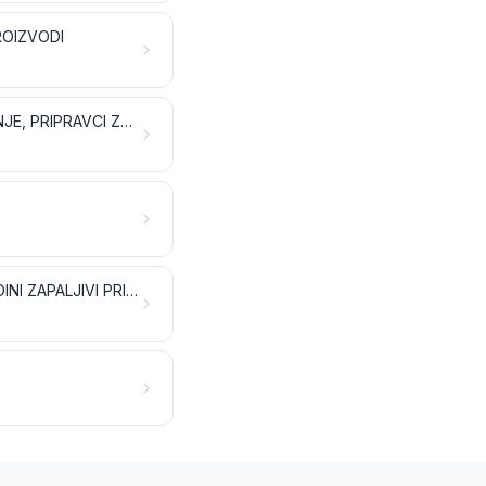
ROIZVODI
SAPUN, ORGANSKA POVRŠINSKI AKTIVNA SREDSTVA, PRIPRAVCI ZA PRANJE, PRIPRAVCI ZA PODMAZIVANJE, UMJETNI VOSKOVI, PRIPREMLJENI VOSKOVI, PRIPRAVCI ZA POLIRANJE ILI RIBANJE, SVIJEĆE I SLIČNI PROIZVODI, PASTE ZA MODELIRANJE, „ZUBARSKI VOSKOVI” TE ZUBARSKI PRIPRAVCI NA OSNOVI SADRE
EKSPLOZIVI; PIROTEHNIČKI PROIZVODI; ŠIBICE; PIROFORNE SLITINE; POJEDINI ZAPALJIVI PRIPRAVCI