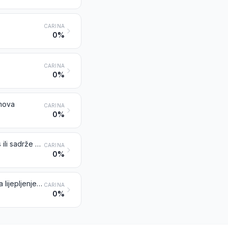
CARINA
0%
CARINA
0%
lmova
CARINA
0%
Kinematografski filmovi, osvijetljeni i razvijeni, neovisno imaju li zvučni zapis ili sadrže samo zvučni zapis ili ne
CARINA
0%
Kemijski pripravci za fotografsku uporabu (osim lakova, ljepila, sredstava za lijepljenje i sličnih pripravaka); nepomiješani proizvodi za fotografsku uporabu, pripremljeni u odmjerene doze ili pripremljeni u pakiranja za pojedinačnu prodaju u obliku gotovom za uporabu
CARINA
0%