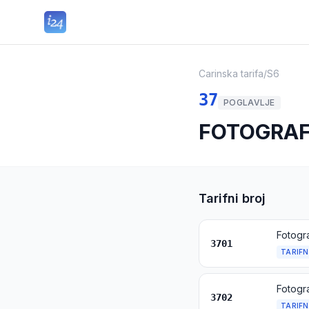
Carinska tarifa
/
S6
37
POGLAVLJE
FOTOGRAFS
Tarifni broj
3701
TARIFN
3702
TARIFN