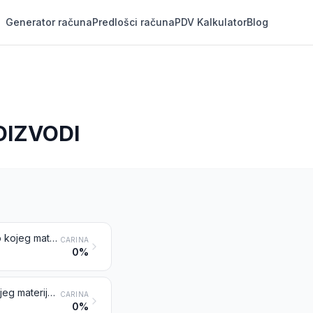
Generator računa
Predlošci računa
PDV Kalkulator
Blog
OIZVODI
Fotografske ploče i ravni filmovi, osjetljivi na svjetlost, neosvijetljeni, od bilo kojeg materijala osim od papira, kartona ili tekstila; ravni filmovi za trenutnu (brzu) fotografiju, osjetljivi na svjetlost, neosvijetljeni, neovisno jesu li u kasetama ili ne
CARINA
0%
Fotografski filmovi u svitcima, osjetljivi na svjetlost, neosvijetljeni, od bilo kojeg materijala osim od papira, kartona ili tekstila; filmovi u svitcima za trenutne (brze) fotografije, osjetljivi na svjetlost, neosvijetljeni
CARINA
0%