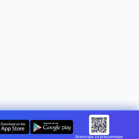
Promijeni državu:
Croatia
Skenirajte za preuzimanje