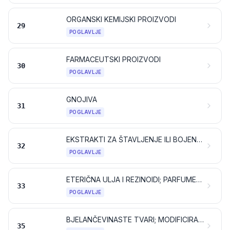
ORGANSKI KEMIJSKI PROIZVODI
29
POGLAVLJE
FARMACEUTSKI PROIZVODI
30
POGLAVLJE
GNOJIVA
31
POGLAVLJE
EKSTRAKTI ZA ŠTAVLJENJE ILI BOJENJE; TANINI I NJIHOVI DERIVATI; BOJILA, PIGMENTI I DRUGE TVARI ZA BOJENJE; BOJE I LAKOVI; KITOVI I DRUGE MASE ZA BRTVLJENJE; TISKARSKE BOJE I TINTE
32
POGLAVLJE
ETERIČNA ULJA I REZINOIDI; PARFUMERIJSKI, KOZMETIČKI ILI TOALETNI PROIZVODI
33
POGLAVLJE
BJELANČEVINASTE TVARI; MODIFICIRANI ŠKROBOVI; LJEPILA; ENZIMI
35