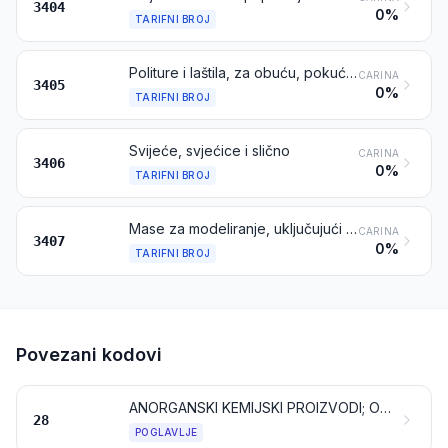
3404
0%
TARIFNI BROJ
Politure i laštila, za obuću, pokućstvo, podove, karoserije, staklo ili kovine, paste i praškovi za ribanje te slični pripravci (neovisno jesu li u obliku papira, vate, pusta, netkanih materijala, celularne plastične mase ili celularne gume, impregniranih ili prevučenih takvim pripravcima, ili ne), osim voskova iz tarifnog broja 3404
CARINA
3405
0%
TARIFNI BROJ
Svijeće, svjećice i slično
CARINA
3406
0%
TARIFNI BROJ
Mase za modeliranje, uključujući one pripremljene za zabavu djece; pripravci poznati kao „zubarski vosak” ili „smjese za zubne otiske”, pripravljeni u setovima, u pakiranjima za pojedinačnu prodaju ili u obliku pločica, potkovica, štapića i sličnim oblicima; ostali pripravci za uporabu u zubarstvu na osnovi sadre (pečene sadre ili kalcijevog sulfata)
CARINA
3407
0%
TARIFNI BROJ
Povezani kodovi
ANORGANSKI KEMIJSKI PROIZVODI; ORGANSKI ILI ANORGANSKI SPOJEVI PLEMENITIH KOVINA, KOVINA RIJETKIH ZEMALJA, RADIOAKTIVNIH ELEMENATA ILI IZOTOPA
28
POGLAVLJE