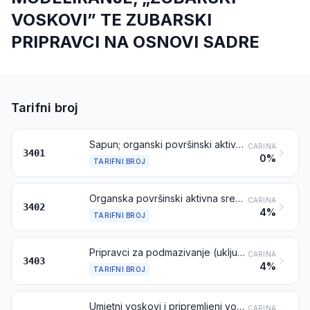
VOSKOVI” TE ZUBARSKI
PRIPRAVCI NA OSNOVI SADRE
Tarifni broj
Sapun; organski površinski aktivni proizvodi i pripravci koje se rabi kao sapun, u obliku štapića, koluta, lijevanih ili oblikovanih komada, neovisno sadrže li sapun ili ne; organski površinski aktivni proizvodi i pripravci za pranje kože, u obliku tekućine ili kreme i pripremljeni u pakiranja za pojedinačnu prodaju, neovisno sadrže li sapun ili ne; papir, vata, pust i netkani materijali, impregnirani, premazani ili prekriveni sapunom ili deterdžentom
CARINA
3401
0%
TARIFNI BROJ
Organska površinski aktivna sredstva (osim sapuna); površinski aktivni pripravci, pripravci za pranje (uključujući pomoćne pripravke za pranje) i pripravci za čišćenje, neovisno sadrže li sapun ili ne, osim onih iz tarifnog broja 3401
CARINA
3402
4%
TARIFNI BROJ
Pripravci za podmazivanje (uključujući rezna ulja, pripravke za otpuštanje vijaka ili matica, pripravke protiv hrđe ili korozije i pripravke za odvajanje kalupa, na osnovi sredstava za podmazivanje) i pripravci vrsta koje se rabi za nauljivanje ili mašćenje tekstilnih materijala, kože, krzna ili drugih materijala, ali isključujući pripravke s masenim udjelom naftnih ulja ili ulja dobivenih od bitumenskih minerala, kao osnovnim sastojcima, 70 % ili većim
CARINA
3403
4%
TARIFNI BROJ
Umjetni voskovi i pripremljeni voskovi
CARINA