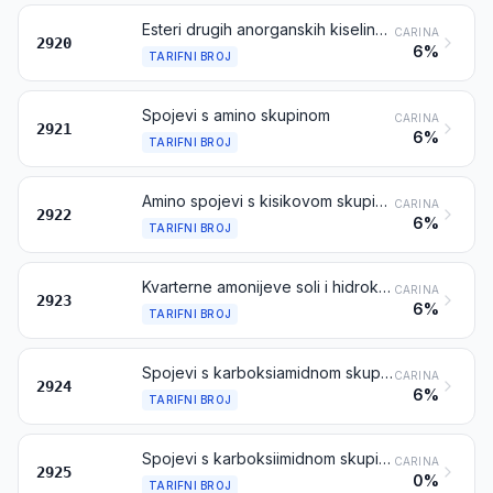
Esteri drugih anorganskih kiselina nekovina (osim estera vodikovog halogenida) i njihove soli; njihovi halogenirani-, sulfo-, nitro- ili nitrozo derivati
CARINA
2920
6%
TARIFNI BROJ
Spojevi s amino skupinom
CARINA
2921
6%
TARIFNI BROJ
Amino spojevi s kisikovom skupinom
CARINA
2922
6%
TARIFNI BROJ
Kvarterne amonijeve soli i hidroksidi; lecitini i ostali fosfoaminolipidi, neovisno jesu li kemijski određeni ili ne
CARINA
2923
6%
TARIFNI BROJ
Spojevi s karboksiamidnom skupinom; spojevi karboksilne kiseline s amidnom skupinom
CARINA
2924
6%
TARIFNI BROJ
Spojevi s karboksiimidnom skupinom (uključujući saharin i njegove soli) i spojevi s imino skupinom
CARINA
2925
0%
TARIFNI BROJ