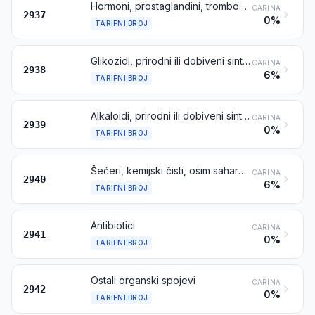
Hormoni, prostaglandini, tromboksani i leukotrieni, prirodni ili dobiveni sintezom; njihovi derivati i strukturni analozi, uključujući lančano modificirane polipeptide, koje se rabi prvenstveno kao hormone
CARINA
2937
0%
TARIFNI BROJ
Glikozidi, prirodni ili dobiveni sintezom, te njihove soli, eteri, esteri i ostali derivati
CARINA
2938
6%
TARIFNI BROJ
Alkaloidi, prirodni ili dobiveni sintezom te njihove soli, eteri, esteri i ostali derivati
CARINA
2939
0%
TARIFNI BROJ
Šećeri, kemijski čisti, osim saharoze, laktoze, maltoze, glukoze i fruktoze; šećerni eteri, šećerni acetali i šećerni esteri, te njihove soli, osim spojeva iz tarifnog broja 2937, 2938 ili 2939
CARINA
2940
6%
TARIFNI BROJ
Antibiotici
CARINA
2941
0%
TARIFNI BROJ
Ostali organski spojevi
CARINA
2942
0%
TARIFNI BROJ