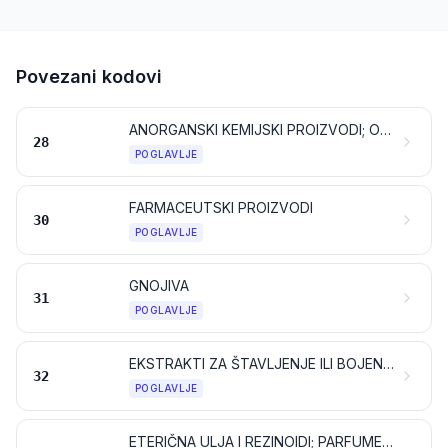
Povezani kodovi
ANORGANSKI KEMIJSKI PROIZVODI; ORGANSKI ILI ANORGANSKI SPOJEVI PLEMENITIH KOVINA, KOVINA RIJETKIH ZEMALJA, RADIOAKTIVNIH ELEMENATA ILI IZOTOPA
28
POGLAVLJE
FARMACEUTSKI PROIZVODI
30
POGLAVLJE
GNOJIVA
31
POGLAVLJE
EKSTRAKTI ZA ŠTAVLJENJE ILI BOJENJE; TANINI I NJIHOVI DERIVATI; BOJILA, PIGMENTI I DRUGE TVARI ZA BOJENJE; BOJE I LAKOVI; KITOVI I DRUGE MASE ZA BRTVLJENJE; TISKARSKE BOJE I TINTE
32
POGLAVLJE
ETERIČNA ULJA I REZINOIDI; PARFUMERIJSKI, KOZMETIČKI ILI TOALETNI PROIZVODI