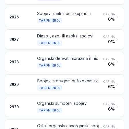
Spojevi s nitrilnom skupinom
CARINA
2926
6%
TARIFNI BROJ
Diazo-, azo- ili azoksi spojevi
CARINA
2927
0%
TARIFNI BROJ
Organski derivati hidrazina ili hidroksilamina
CARINA
2928
6%
TARIFNI BROJ
Spojevi s drugom dušikovom skupinom
CARINA
2929
6%
TARIFNI BROJ
Organski sumporni spojevi
CARINA
2930
6%
TARIFNI BROJ
Ostali organsko-anorganski spojevi
CARINA