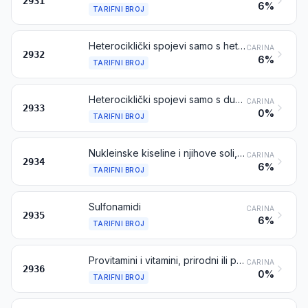
2931
6%
TARIFNI BROJ
Heterociklički spojevi samo s hetero atomom ili heteroatomima kisika
CARINA
2932
6%
TARIFNI BROJ
Heterociklički spojevi samo s dušikovim heteroatomom (atomima)
CARINA
2933
0%
TARIFNI BROJ
Nukleinske kiseline i njihove soli, neovisno jesu li kemijski određene ili ne; ostali heterociklički spojevi
CARINA
2934
6%
TARIFNI BROJ
Sulfonamidi
CARINA
2935
6%
TARIFNI BROJ
Provitamini i vitamini, prirodni ili proizvedeni sintezom (uključujući prirodne koncentrate), njihovi derivati koje se rabi prvenstveno kao vitamine te međusobne mješavine prethodno navedenih spojeva, neovisno jesu li u nekom otapalu ili ne
CARINA
2936
0%
TARIFNI BROJ