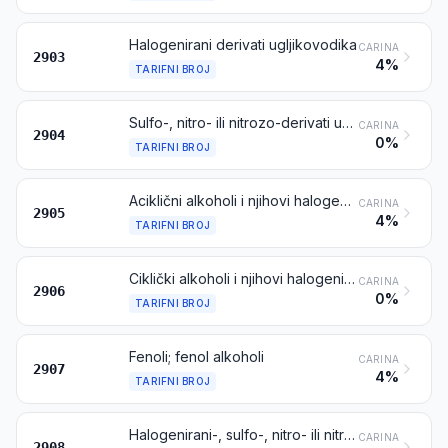
Halogenirani derivati ugljikovodika
CARINA
2903
4%
TARIFNI BROJ
Sulfo-, nitro- ili nitrozo-derivati ugljikovodika, neovisno jesu li halogenirani ili ne
CARINA
2904
0%
TARIFNI BROJ
Aciklični alkoholi i njihovi halogenirani-, sulfo-, nitro- ili nitrozo-derivati
CARINA
2905
4%
TARIFNI BROJ
Ciklički alkoholi i njihovi halogenirani-, sulfo-, nitro- ili nitrozo-derivati
CARINA
2906
0%
TARIFNI BROJ
Fenoli; fenol alkoholi
CARINA
2907
4%
TARIFNI BROJ
Halogenirani-, sulfo-, nitro- ili nitrozo-derivati fenola ili fenol alkohola
CARINA
2908