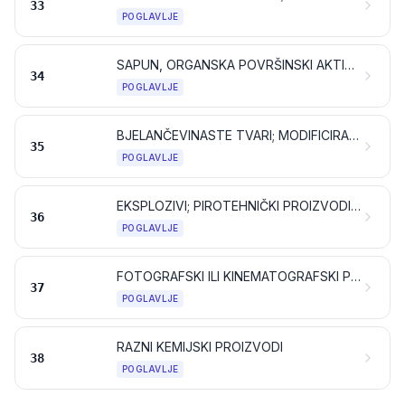
33
POGLAVLJE
SAPUN, ORGANSKA POVRŠINSKI AKTIVNA SREDSTVA, PRIPRAVCI ZA PRANJE, PRIPRAVCI ZA PODMAZIVANJE, UMJETNI VOSKOVI, PRIPREMLJENI VOSKOVI, PRIPRAVCI ZA POLIRANJE ILI RIBANJE, SVIJEĆE I SLIČNI PROIZVODI, PASTE ZA MODELIRANJE, „ZUBARSKI VOSKOVI” TE ZUBARSKI PRIPRAVCI NA OSNOVI SADRE
34
POGLAVLJE
BJELANČEVINASTE TVARI; MODIFICIRANI ŠKROBOVI; LJEPILA; ENZIMI
35
POGLAVLJE
EKSPLOZIVI; PIROTEHNIČKI PROIZVODI; ŠIBICE; PIROFORNE SLITINE; POJEDINI ZAPALJIVI PRIPRAVCI
36
POGLAVLJE
FOTOGRAFSKI ILI KINEMATOGRAFSKI PROIZVODI
37
POGLAVLJE
RAZNI KEMIJSKI PROIZVODI
38
POGLAVLJE