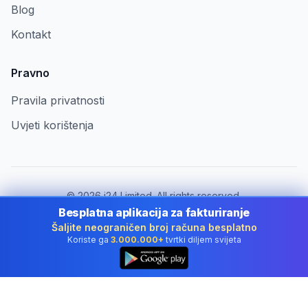
Blog
Kontakt
Pravno
Pravila privatnosti
Uvjeti korištenja
©
2026
i24 Limited. All rights reserved.
Za tvrtke u Croatia
Besplatna aplikacija za fakturiranje
Šaljite neograničen broj računa besplatno
Promijeni državu:
Croatia
Koriste ga
3.000.000+
tvrtki diljem svijeta