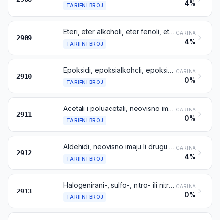
4%
TARIFNI BROJ
Eteri, eter alkoholi, eter fenoli, eter alkohol-fenoli, peroksidi alkohola, peroksidi etera, acetal i hemiacetal peroksidi, peroksidi ketona (neovisno jesu li kemijski određeni ili ne) i njihovi halogenirani-, sulfo-, nitro- ili nitrozo-derivati
CARINA
2909
4%
TARIFNI BROJ
Epoksidi, epoksialkoholi, epoksifenoli i epoksieteri, s tročlanim prstenom, te njihovi halogenirani-, sulfo-, nitro- ili nitrozo-derivati
CARINA
2910
0%
TARIFNI BROJ
Acetali i poluacetali, neovisno imaju li drugu kisikovu skupinu ili ne, te njihovi halogenirani-, sulfo-, nitro- ili nitrozo-derivati
CARINA
2911
0%
TARIFNI BROJ
Aldehidi, neovisno imaju li drugu kisikovu skupinu ili ne; ciklički polimeri aldehida; paraformaldehid
CARINA
2912
4%
TARIFNI BROJ
Halogenirani-, sulfo-, nitro- ili nitrozo-derivati spojeva iz tarifnog broja 2912
CARINA
2913
0%
TARIFNI BROJ