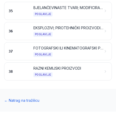
BJELANČEVINASTE TVARI; MODIFICIRANI ŠKROBOVI; LJEPILA; ENZIMI
35
POGLAVLJE
EKSPLOZIVI; PIROTEHNIČKI PROIZVODI; ŠIBICE; PIROFORNE SLITINE; POJEDINI ZAPALJIVI PRIPRAVCI
36
POGLAVLJE
FOTOGRAFSKI ILI KINEMATOGRAFSKI PROIZVODI
37
POGLAVLJE
RAZNI KEMIJSKI PROIZVODI
38
POGLAVLJE
←
Natrag na tražilicu