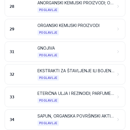
ANORGANSKI KEMIJSKI PROIZVODI; ORGANSKI ILI ANORGANSKI SPOJEVI PLEMENITIH KOVINA, KOVINA RIJETKIH ZEMALJA, RADIOAKTIVNIH ELEMENATA ILI IZOTOPA
28
POGLAVLJE
ORGANSKI KEMIJSKI PROIZVODI
29
POGLAVLJE
GNOJIVA
31
POGLAVLJE
EKSTRAKTI ZA ŠTAVLJENJE ILI BOJENJE; TANINI I NJIHOVI DERIVATI; BOJILA, PIGMENTI I DRUGE TVARI ZA BOJENJE; BOJE I LAKOVI; KITOVI I DRUGE MASE ZA BRTVLJENJE; TISKARSKE BOJE I TINTE
32
POGLAVLJE
ETERIČNA ULJA I REZINOIDI; PARFUMERIJSKI, KOZMETIČKI ILI TOALETNI PROIZVODI
33
POGLAVLJE
SAPUN, ORGANSKA POVRŠINSKI AKTIVNA SREDSTVA, PRIPRAVCI ZA PRANJE, PRIPRAVCI ZA PODMAZIVANJE, UMJETNI VOSKOVI, PRIPREMLJENI VOSKOVI, PRIPRAVCI ZA POLIRANJE ILI RIBANJE, SVIJEĆE I SLIČNI PROIZVODI, PASTE ZA MODELIRANJE, „ZUBARSKI VOSKOVI” TE ZUBARSKI PRIPRAVCI NA OSNOVI SADRE
34
POGLAVLJE