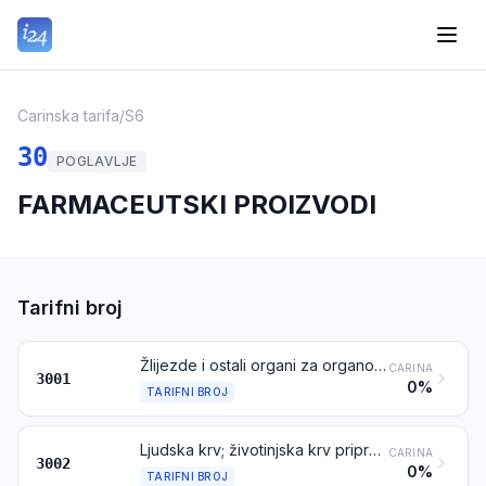
Carinska tarifa
/
S6
30
POGLAVLJE
FARMACEUTSKI PROIZVODI
Tarifni broj
Žlijezde i ostali organi za organoterapijsku uporabu, sušeni, neovisno jesu li u prahu ili ne; ekstrakti od žlijezda ili drugih organa ili od njihovih izlučevina, za organoterapijsku uporabu; heparin i njegove soli; ostale ljudske ili životinjske tvari pripremljene za terapijsku ili profilaktičnu uporabu, nespomenute niti uključene na drugom mjestu
CARINA
3001
0%
TARIFNI BROJ
Ljudska krv; životinjska krv pripremljena za terapijsku, profilaktičnu ili dijagnostičku uporabu; antiserumi te ostale frakcije krvi i modificirani imunološki proizvodi, dobiveni biotehnološkim postupcima ili na drugi način; cjepiva, toksini, kulture mikroorganizama (osim kvasaca) i slični proizvodi; stanične kulture, neovisno jesu li modificirane ili ne
CARINA
3002
0%
TARIFNI BROJ