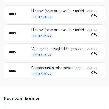
Lijekovi (osim proizvoda iz tarifnih brojeva 3002, 3005 ili 3006) koji se sastoje od dvaju ili više sastojaka pomiješanih za terapijsku ili profilaktičnu uporabu, nepripremljeni u odmjerene doze niti u oblike ili pakiranja za pojedinačnu prodaju
CARINA
3003
0%
TARIFNI BROJ
Lijekovi (osim proizvoda iz tarifnih brojeva 3002, 3005 ili 3006) koji se sastoje od pomiješanih ili nepomiješanih proizvoda za terapijsku ili profilaktičnu uporabu, pripremljeni u odmjerene doze (uključujući i one u oblicima za transdermalni sustav primjene) ili u oblike ili pakiranja za pojedinačnu prodaju
CARINA
3004
0%
TARIFNI BROJ
Vata, gaza, zavoji i slični proizvodi (npr. pripremljeni zavoji, flasteri, pripremljeni oblozi), impregnirani, premazani ili prevučeni farmaceutskim tvarima ili pripremljeni u oblike ili pakiranja za pojedinačnu prodaju za kiruršku, medicinsku, zubarsku ili veterinarsku uporabu
CARINA
3005
0%
TARIFNI BROJ
Farmaceutska roba navedena u napomeni 4 u ovom poglavlju
CARINA
3006
0%
TARIFNI BROJ
Povezani kodovi