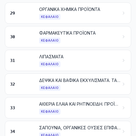
ΟΡΓΑΝΙΚΑ ΧΗΜΙΚΑ ΠΡΟΪΟΝΤΑ
29
ΚΕΦΆΛΑΙΟ
ΦΑΡΜΑΚΕΥΤΙΚΑ ΠΡΟΪΟΝΤΑ
30
ΚΕΦΆΛΑΙΟ
ΛΙΠΑΣΜΑΤΑ
31
ΚΕΦΆΛΑΙΟ
ΔΕΨΙΚΑ ΚΑΙ ΒΑΦΙΚΑ ΕΚΧΥΛΙΣΜΑΤΑ. ΤΑΝΝΙΝΕΣ ΚΑΙ ΤΑ ΠΑΡΑΓΩΓΑ ΤΟΥΣ. ΧΡΩΣΤΙΚΑ ΚΑΙ ΑΛΛΕΣ ΧΡΩΣΤΙΚΕΣ ΥΛΕΣ, ΧΡΩΜΑΤΑ ΕΠΙΧΡΙΣΗΣ ΚΑΙ ΒΕΡΝΙΚΙΑ. ΜΑΣΤΙΧΕΣ (ΣΤΟΚΟΙ). ΜΕΛΑΝΙΑ
32
ΚΕΦΆΛΑΙΟ
ΑΙΘΕΡΙΑ ΕΛΑΙΑ ΚΑΙ ΡΗΤΙΝΟΕΙΔΗ. ΠΡΟΪΟΝΤΑ ΑΡΩΜΑΤΟΠΟΙΙΑΣ Ή ΚΑΛΛΩΠΙΣΜΟΥ ΠΑΡΑΣΚΕΥΑΣΜΕΝΑ ΚΑΙ ΚΑΛΛΥΝΤΙΚΑ ΠΑΡΑΣΚΕΥΑΣΜΑΤΑ
33
ΚΕΦΆΛΑΙΟ
ΣΑΠΟΥΝΙΑ, ΟΡΓΑΝΙΚΕΣ ΟΥΣΙΕΣ ΕΠΙΦΑΝΕΙΑΚΗΣ ΔΡΑΣΗΣ, ΠΑΡΑΣΚΕΥΑΣΜΑΤΑ ΓΙΑ ΠΛΥΣΙΜΟ (ΑΛΙΣΙΒΕΣ), ΠΑΡΑΣΚΕΥΑΣΜΑΤΑ ΛΙΠΑΝΤΙΚΑ, ΚΕΡΙΑ ΤΕΧΝΗΤΑ, ΚΕΡΙΑ ΠΑΡΑΣΚΕΥΑΣΜΕΝΑ, ΠΡΟΪΟΝΤΑ ΣΥΝΤΗΡΗΣΗΣ, ΚΕΡΙΑ ΚΑΙ ΠΑΡΟΜΟΙΑ ΕΙΔΗ, ΠΑΣΤΕΣ ΓΙΑ ΠΡΟΠΛΑΣΜΑΤΑ, «ΚΕΡΙΑ ΓΙΑ ΤΗΝ ΟΔΟΝΤΟΤΕΧΝΙΚΗ» ΚΑΙ ΣΥΝΘΕΣΕΙΣ ΓΙΑ ΤΗΝ ΟΔΟΝΤΟΤΕΧΝΙΚΗ ΜΕ ΒΑΣΗ ΤΟΝ ΓΥΨΟ
34
ΚΕΦΆΛΑΙΟ