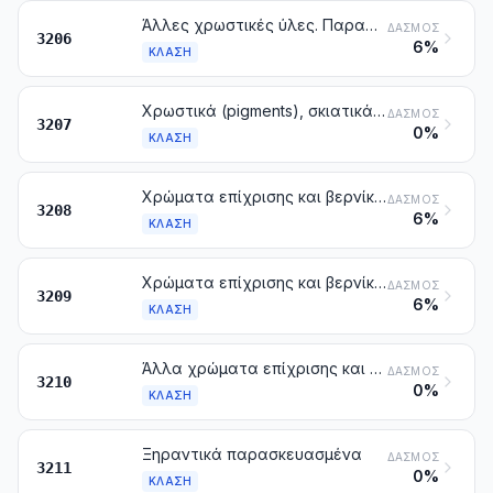
Άλλες χρωστικές ύλες. Παρασκευάσματα που αναφέρονται στη σημείωση 3 του κεφαλαίου αυτού, άλλα από εκείνα των κλάσεων 3203, 3204 ή 3205. Προϊόντα ανόργανα των τύπων εκείνων που χρησιμοποιούνται ως φωτοφόρα, έστω και καθορισμένης χημικής σύστασης
ΔΑΣΜΌΣ
3206
6%
ΚΛΆΣΗ
Χρωστικά (pigments), σκιατικά και χρώματα, παρασκευασμένα, συνθέσεις που υαλοποιούνται, επιχρίσματα και επικαλύμματα κεραμευτικής, υγρά στιλβώματα και παρόμοια παρασκευάσματα, των τύπων που χρησιμοποιούνται για την κεραμευτική, τη σμάλτωση ή την υαλουργία. Γυαλί τριμμένο και άλλα γυαλιά, με μορφή σκόνης, λεπτών κόκκων, φυλλιδίων ή νιφάδων
ΔΑΣΜΌΣ
3207
0%
ΚΛΆΣΗ
Χρώματα επίχρισης και βερνίκια με βάση συνθετικά πολυμερή ή τροποποιημένα φυσικά πολυμερή, διασκορπισμένα ή διαλυμένα σε μη υδατώδες μέσο. Διαλύματα που καθορίζονται στη σημείωση 4 του κεφαλαίου αυτού
ΔΑΣΜΌΣ
3208
6%
ΚΛΆΣΗ
Χρώματα επίχρισης και βερνίκια με βάση συνθετικά πολυμερή ή τροποποιημένα φυσικά πολυμερή, διασκορπισμένα ή διαλυμένα σε υδατώδες μέσο
ΔΑΣΜΌΣ
3209
6%
ΚΛΆΣΗ
Άλλα χρώματα επίχρισης και βερνίκια. Χρωστικά (pigments) με νερό παρασκευασμένα, των τύπων που χρησιμοποιούνται για το τελείωμα των δερμάτων
ΔΑΣΜΌΣ
3210
0%
ΚΛΆΣΗ
Ξηραντικά παρασκευασμένα
ΔΑΣΜΌΣ
3211
0%
ΚΛΆΣΗ