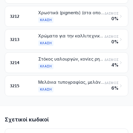
Χρωστικά (pigments) (στα οποία περιλαμβάνονται και οι μεταλλικές σκόνες και νιφάδες) διασκορπισμένα σε μη υδατώδες μέσο, με μορφή υγρού ή πάστας των τύπων που χρησιμοποιούνται για την παρασκευή χρωμάτων επίχρισης. Φύλλα για την επισήμανση με σίδηρο. Βαφές και άλλες χρωστικές ύλες που παρουσιάζονται με μορφές ή συσκευασίες για τη λιανική πώληση
ΔΑΣΜΌΣ
3212
0%
ΚΛΆΣΗ
Χρώματα για την καλλιτεχνική ζωγραφική, τη διδασκαλία, τη ζωγραφική των επιγραφών, την αλλαγή των αποχρώσεων, τη διασκέδαση και παρόμοια χρώματα σε τροχίσκους, σωληνάρια, δοχεία, φιαλίδια, κύπελλα ή παρόμοιες συσκευασίες
ΔΑΣΜΌΣ
3213
0%
ΚΛΆΣΗ
Στόκος υαλουργών, κονίες ρητίνης και άλλες μαστίχες (στόκοι). Σταρώματα που χρησιμοποιούνται στο χρωμάτισμα. Επιχρίσματα μη πυρίμαχα των τύπων που χρησιμοποιούνται προσόψεις, εσωτερικούς τοίχους, δάπεδα, ορόφες ή παρόμοιες επιφάνειες
ΔΑΣΜΌΣ
3214
4%
ΚΛΆΣΗ
Μελάνια τυπογραφίας, μελάνια γραφής ή σχεδίασης και άλλα μελάνια, έστω και συμπυκνωμένα ή σε στερεές μορφές
ΔΑΣΜΌΣ
3215
6%
ΚΛΆΣΗ
Σχετικοί κωδικοί