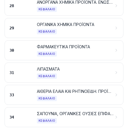
ΑΝΟΡΓΑΝΑ ΧΗΜΙΚΑ ΠΡΟΪΟΝΤΑ. ΕΝΩΣΕΙΣ ΑΝΟΡΓΑΝΕΣ Ή ΟΡΓΑΝΙΚΕΣ ΤΩΝ ΠΟΛΥΤΙΜΩΝ ΜΕΤΑΛΛΩΝ, ΤΩΝ ΡΑΔΙΕΝΕΡΓΩΝ ΣΤΟΙΧΕΙΩΝ, ΤΩΝ ΜΕΤΑΛΛΩΝ ΤΩΝ ΣΠΑΝΙΩΝ ΓΑΙΩΝ Ή ΤΩΝ ΙΣΟΤΟΠΩΝ
28
ΚΕΦΆΛΑΙΟ
ΟΡΓΑΝΙΚΑ ΧΗΜΙΚΑ ΠΡΟΪΟΝΤΑ
29
ΚΕΦΆΛΑΙΟ
ΦΑΡΜΑΚΕΥΤΙΚΑ ΠΡΟΪΟΝΤΑ
30
ΚΕΦΆΛΑΙΟ
ΛΙΠΑΣΜΑΤΑ
31
ΚΕΦΆΛΑΙΟ
ΑΙΘΕΡΙΑ ΕΛΑΙΑ ΚΑΙ ΡΗΤΙΝΟΕΙΔΗ. ΠΡΟΪΟΝΤΑ ΑΡΩΜΑΤΟΠΟΙΙΑΣ Ή ΚΑΛΛΩΠΙΣΜΟΥ ΠΑΡΑΣΚΕΥΑΣΜΕΝΑ ΚΑΙ ΚΑΛΛΥΝΤΙΚΑ ΠΑΡΑΣΚΕΥΑΣΜΑΤΑ
33
ΚΕΦΆΛΑΙΟ
ΣΑΠΟΥΝΙΑ, ΟΡΓΑΝΙΚΕΣ ΟΥΣΙΕΣ ΕΠΙΦΑΝΕΙΑΚΗΣ ΔΡΑΣΗΣ, ΠΑΡΑΣΚΕΥΑΣΜΑΤΑ ΓΙΑ ΠΛΥΣΙΜΟ (ΑΛΙΣΙΒΕΣ), ΠΑΡΑΣΚΕΥΑΣΜΑΤΑ ΛΙΠΑΝΤΙΚΑ, ΚΕΡΙΑ ΤΕΧΝΗΤΑ, ΚΕΡΙΑ ΠΑΡΑΣΚΕΥΑΣΜΕΝΑ, ΠΡΟΪΟΝΤΑ ΣΥΝΤΗΡΗΣΗΣ, ΚΕΡΙΑ ΚΑΙ ΠΑΡΟΜΟΙΑ ΕΙΔΗ, ΠΑΣΤΕΣ ΓΙΑ ΠΡΟΠΛΑΣΜΑΤΑ, «ΚΕΡΙΑ ΓΙΑ ΤΗΝ ΟΔΟΝΤΟΤΕΧΝΙΚΗ» ΚΑΙ ΣΥΝΘΕΣΕΙΣ ΓΙΑ ΤΗΝ ΟΔΟΝΤΟΤΕΧΝΙΚΗ ΜΕ ΒΑΣΗ ΤΟΝ ΓΥΨΟ
34
ΚΕΦΆΛΑΙΟ