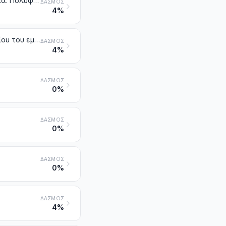
Φωσφινικά (υποφωσφορώδη), φωσφονικά (φωσφορώδη) και φωσφορικά. Πολυφωσφορικά, καθορισμένης ή μη χημικής σύστασης
ΔΑΣΜΌΣ
4%
Ανθρακικά, υπεροξοανθρακικά (υπερανθρακικά). Ανθρακικό του αμμωνίου του εμπορίου που περιέχει καρβαμιδικό του αμμωνίου
ΔΑΣΜΌΣ
4%
ΔΑΣΜΌΣ
0%
ΔΑΣΜΌΣ
0%
ΔΑΣΜΌΣ
0%
ΔΑΣΜΌΣ
4%