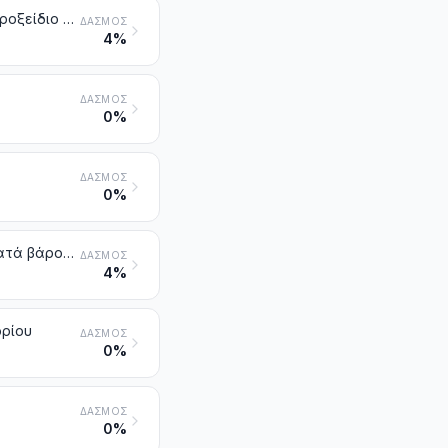
Τεχνητό κορούνδιο, χημικά καθορισμένο ή μη. Οξείδιο του αργιλίου. Yδροξείδιο του αργιλίου
ΔΑΣΜΌΣ
4%
ΔΑΣΜΌΣ
0%
ΔΑΣΜΌΣ
0%
Οξείδια και υδροξείδια του σιδήρου. Χρωστικές γαίες που περιέχουν κατά βάρος 70 % ή περισσότερο ενωμένο σίδηρο, που υπολογίζεται σε Fe2O3
ΔΑΣΜΌΣ
4%
ορίου
ΔΑΣΜΌΣ
0%
ΔΑΣΜΌΣ
0%