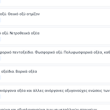
 οξύ. Θειικό οξύ ατμίζον
ό οξύ. Νιτροθειικά οξέα
 οξείδια. Βορικά οξέα
νούχα και οξυαλογονούχα των μη μεταλλικών στοιχείων