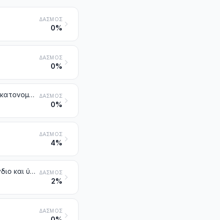
ΔΑΣΜΌΣ
0%
ΔΑΣΜΌΣ
0%
Άνθρακας (αιθάλες από άνθρακα και άλλες μορφές άνθρακα που δεν κατονομάζονται ούτε περιλαμβάνονται αλλού)
ΔΑΣΜΌΣ
0%
ΔΑΣΜΌΣ
4%
Μέταλλα αλκαλίων ή αλκαλικών γαιών. Μέταλλα σπανίων γαιών, σκάνδιο και ύττριο, έστω και αναμειγμένα ή σε κράμα μεταξύ τους. Υδράργυρος
ΔΑΣΜΌΣ
2%
ΔΑΣΜΌΣ
0%