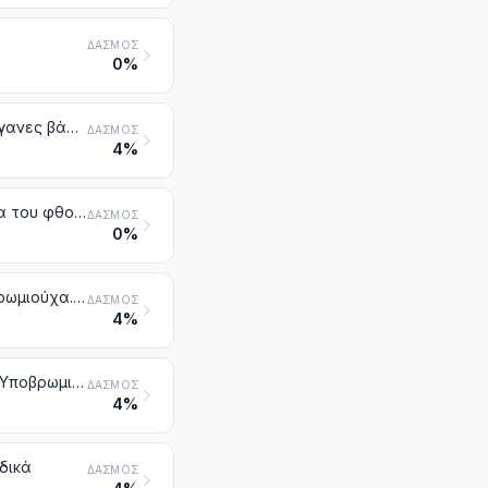
ΔΑΣΜΌΣ
0%
Υδραζίνη και υδροξυλαμίνη και τα ανόργανα άλατά τους. Άλλες ανόργανες βάσεις. Άλλα οξείδια, υδροξείδια και υπεροξείδια μετάλλων
ΔΑΣΜΌΣ
4%
Φθοριούχα. Φθοριοπυριτικά, φθοριαργιλικά και άλλα σύμπλοκα άλατα του φθορίου
ΔΑΣΜΌΣ
0%
Χλωριούχα, οξυχλωριούχα και υδροξυχλωριούχα. Βρωμιούχα και οξυβρωμιούχα. Ιωδιούχα και οξυϊωδιούχα
ΔΑΣΜΌΣ
4%
Υποχλωριώδη. Υποχλωριώδες του ασβεστίου του εμπορίου. Χλωριώδη. Υποβρωμιώδη
ΔΑΣΜΌΣ
4%
δικά
ΔΑΣΜΌΣ