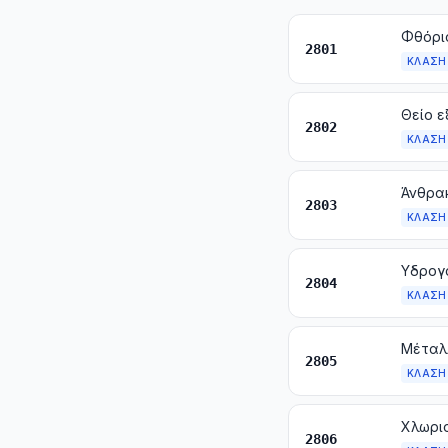
Φθόριο
2801
ΚΛΆΣΗ
Θείο ε
2802
ΚΛΆΣΗ
2803
ΚΛΆΣΗ
Υδρογό
2804
ΚΛΆΣΗ
2805
ΚΛΆΣΗ
Χλωριο
2806