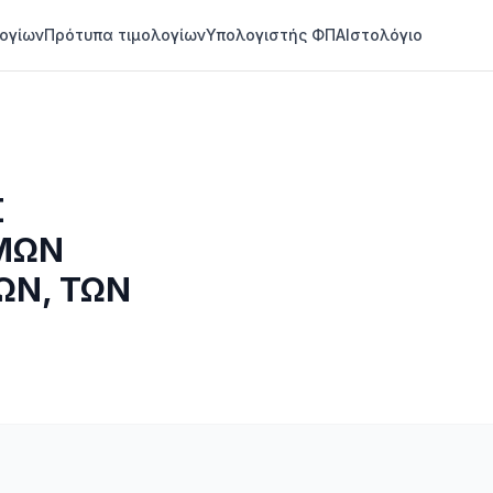
ογίων
Πρότυπα τιμολογίων
Υπολογιστής ΦΠΑ
Ιστολόγιο
Σ
ΙΜΩΝ
ΩΝ, ΤΩΝ