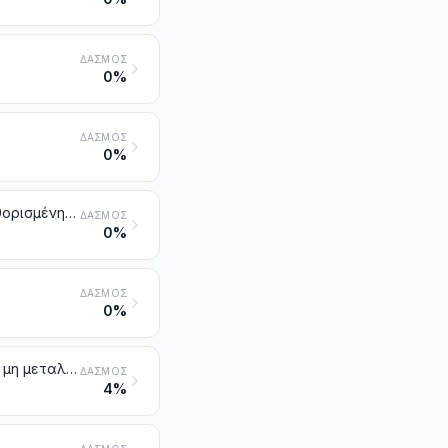
ΔΑΣΜΌΣ
0%
ΔΑΣΜΌΣ
0%
Διφωσφορικό πεντοξείδιο. Φωσφορικό οξύ. Πολυφωσφορικά οξέα, καθορισμένης ή μη χημικής σύστασης
ΔΑΣΜΌΣ
0%
ΔΑΣΜΌΣ
0%
Άλλα ανόργανα οξέα και άλλες ανόργανες οξυγονούχες ενώσεις των μη μεταλλικών στοιχείων
ΔΑΣΜΌΣ
4%