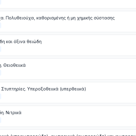
α. Πολυθειούχα, καθορισμένης ή μη χημικής σύστασης
δη και όξινα θειώδη
. Θειοθειικά
. Στυπτηρίες. Υπεροξοθειικά (υπερθειικά)
η. Νιτρικά