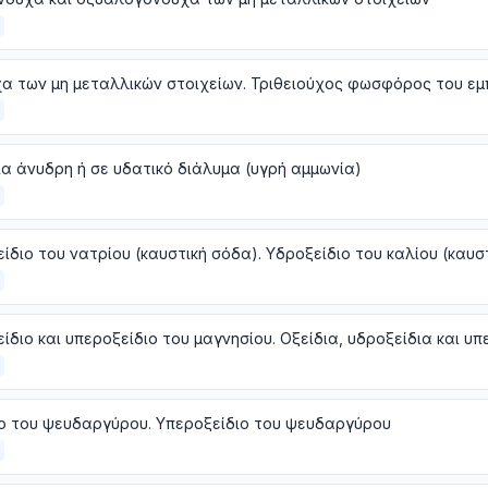
α των μη μεταλλικών στοιχείων. Τριθειούχος φωσφόρος του εμ
α άνυδρη ή σε υδατικό διάλυμα (υγρή αμμωνία)
ο του ψευδαργύρου. Υπεροξείδιο του ψευδαργύρου