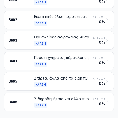
0%
ΚΛΆΣΗ
Εκρηκτικές ύλες παρασκευασμένες, άλλες από τις προωθητικές πυρίτιδες
ΔΑΣΜΌΣ
3602
0%
ΚΛΆΣΗ
Θρυαλλίδες ασφαλείας. Ακαριαίες θρυαλλίδες. Καψούλια ή απλοί πυροκροτητές. Είδη ανάφλεξης. Ηλεκτρικοί πυροκροτητές
ΔΑΣΜΌΣ
3603
0%
ΚΛΆΣΗ
Πυροτεχνήματα, πύραυλοι σηματοδότησης ή για το διασκορπισμό των χαλαζοφόρων νεφών και παρόμοια, κροτίδες και άλλα είδη πυροτεχνίας
ΔΑΣΜΌΣ
3604
0%
ΚΛΆΣΗ
Σπίρτα, άλλα από τα είδη πυροτεχνίας της κλάσης 3604
ΔΑΣΜΌΣ
3605
0%
ΚΛΆΣΗ
Σιδηροδημήτριο και άλλα πυροφορικά κράματα κάθε μορφής. Είδη από εύφλεκτες ύλες που αναφέρονται στη σημείωση 2 του κεφαλαίου αυτού
ΔΑΣΜΌΣ
3606
0%
ΚΛΆΣΗ