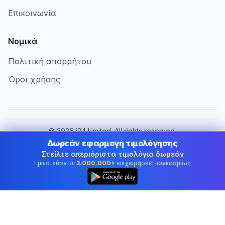
Επικοινωνία
Νομικά
Πολιτική απορρήτου
Όροι χρήσης
©
2026
i24 Limited. All rights reserved.
Εξυπηρετώντας επιχειρήσεις στην Greece
Δωρεάν εφαρμογή τιμολόγησης
Στείλτε απεριόριστα τιμολόγια δωρεάν
Αλλαγή χώρας:
Greece
Εμπιστεύονται
3.000.000+
επιχειρήσεις παγκοσμίως