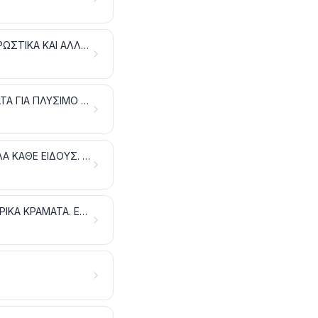
ΔΕΨΙΚΑ ΚΑΙ ΒΑΦΙΚΑ ΕΚΧΥΛΙΣΜΑΤΑ. ΤΑΝΝΙΝΕΣ ΚΑΙ ΤΑ ΠΑΡΑΓΩΓΑ ΤΟΥΣ. ΧΡΩΣΤΙΚΑ ΚΑΙ ΑΛΛΕΣ ΧΡΩΣΤΙΚΕΣ ΥΛΕΣ, ΧΡΩΜΑΤΑ ΕΠΙΧΡΙΣΗΣ ΚΑΙ ΒΕΡΝΙΚΙΑ. ΜΑΣΤΙΧΕΣ (ΣΤΟΚΟΙ). ΜΕΛΑΝΙΑ
ΣΑΠΟΥΝΙΑ, ΟΡΓΑΝΙΚΕΣ ΟΥΣΙΕΣ ΕΠΙΦΑΝΕΙΑΚΗΣ ΔΡΑΣΗΣ, ΠΑΡΑΣΚΕΥΑΣΜΑΤΑ ΓΙΑ ΠΛΥΣΙΜΟ (ΑΛΙΣΙΒΕΣ), ΠΑΡΑΣΚΕΥΑΣΜΑΤΑ ΛΙΠΑΝΤΙΚΑ, ΚΕΡΙΑ ΤΕΧΝΗΤΑ, ΚΕΡΙΑ ΠΑΡΑΣΚΕΥΑΣΜΕΝΑ, ΠΡΟΪΟΝΤΑ ΣΥΝΤΗΡΗΣΗΣ, ΚΕΡΙΑ ΚΑΙ ΠΑΡΟΜΟΙΑ ΕΙΔΗ, ΠΑΣΤΕΣ ΓΙΑ ΠΡΟΠΛΑΣΜΑΤΑ, «ΚΕΡΙΑ ΓΙΑ ΤΗΝ ΟΔΟΝΤΟΤΕΧΝΙΚΗ» ΚΑΙ ΣΥΝΘΕΣΕΙΣ ΓΙΑ ΤΗΝ ΟΔΟΝΤΟΤΕΧΝΙΚΗ ΜΕ ΒΑΣΗ ΤΟΝ ΓΥΨΟ
ΛΕΥΚΩΜΑΤΩΔΕΙΣ ΥΛΕΣ, ΠΡΟΪΟΝΤΑ ΜΕ ΒΑΣΗ ΤΑ ΤΡΟΠΟΠΟΙΗΜΕΝΑ ΑΜΥΛΑ ΚΑΘΕ ΕΙΔΟΥΣ. ΚΟΛΛΕΣ. ΕΝΖΥΜΑ
ΠΥΡΙΤΙΔΕΣ ΚΑΙ ΕΚΡΗΚΤΙΚΕΣ ΥΛΕΣ. ΕΙΔΗ ΠΥΡΟΤΕΧΝΙΑΣ. ΣΠΙΡΤΑ. ΠΥΡΟΦΟΡΙΚΑ ΚΡΑΜΑΤΑ. ΕΥΦΛΕΚΤΕΣ ΥΛΕΣ