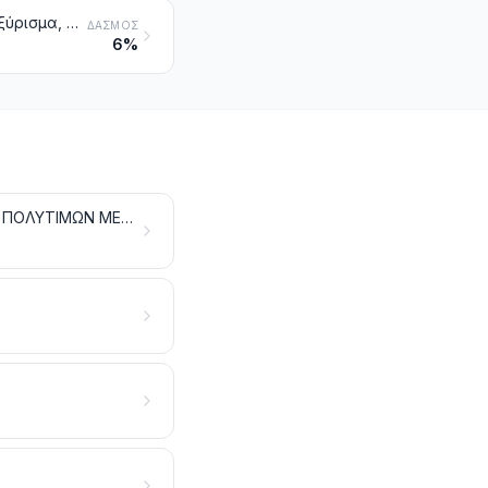
Παρασκευάσματα για πριν το ξύρισμα, για το ξύρισμα και για μετά το ξύρισμα, αποσμητικά σώματος, παρασκευάσματα για λουτρά, αποτριχωτικά, άλλα προϊόντα αρωματοποιίας ή καλλωπισμού παρασκευασμένα και άλλα καλλυντικά παρασκευάσματα, που δεν κατονομάζονται ούτε περιλαμβάνονται αλλού. Αποσμητικά χώρων, παρασκευασμένα, έστω και μη αρωματισμένα, που έχουν ή όχι απολυμαντικές ιδιότητες
ΔΑΣΜΌΣ
6%
ΑΝΟΡΓΑΝΑ ΧΗΜΙΚΑ ΠΡΟΪΟΝΤΑ. ΕΝΩΣΕΙΣ ΑΝΟΡΓΑΝΕΣ Ή ΟΡΓΑΝΙΚΕΣ ΤΩΝ ΠΟΛΥΤΙΜΩΝ ΜΕΤΑΛΛΩΝ, ΤΩΝ ΡΑΔΙΕΝΕΡΓΩΝ ΣΤΟΙΧΕΙΩΝ, ΤΩΝ ΜΕΤΑΛΛΩΝ ΤΩΝ ΣΠΑΝΙΩΝ ΓΑΙΩΝ Ή ΤΩΝ ΙΣΟΤΟΠΩΝ