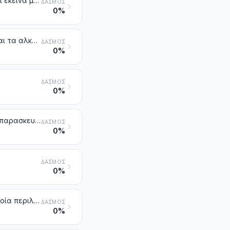
Αιθέρια έλαια (αποτερπενωμένα ή μη), στα οποία περιλαμβάνονται και εκείνα με την ονομασία «πηγμένα» ή «απόλυτα». Ρητινοειδή. Εκχυλίσματα ελαιορητινών. Συμπυκνωμένα διαλύματα αιθερίων ελαίων σε λίπη, σταθερά λάδια, κεριά ή ανάλογες ύλες, που λαμβάνονται με απορρόφηση ή εμπότιση. Τερπενικά υποπροϊόντα, κατάλοιπα της αποτερπένωσης των αιθερίων ελαίων. Αποσταγμένα αρωματικά νερά και υδατικά διαλύματα αιθερίων ελαίων
ΔΑΣΜΌΣ
0%
Μείγματα ευωδών ουσιών και μείγματα (στα οποία περιλαμβάνονται και τα αλκοολικά διαλύματα) με βάση μία ή περισσότερες από αυτές τις ουσίες, των τύπων που χρησιμοποιούνται ως πρώτες ύλες για τη βιομηχανία. Άλλα παρασκευάσματα με βάση ευώδεις ουσίες που χρησιμοποιούνται για την παρασκευή ποτών
ΔΑΣΜΌΣ
0%
ΔΑΣΜΌΣ
0%
Προϊόντα ομορφιάς ή φτιασιδώματος (μακιγιάζ) παρασκευασμένα και παρασκευάσματα για τη συντήρηση ή τη φροντίδα του δέρματος, άλλα από τα φάρμακα, στα οποία περιλαμβάνονται και τα αντιηλιακά παρασκευάσματα και τα παρασκευάσματα για το μαύρισμα. Παρασκευάσματα για την περιποίηση των νυχιών των χεριών ή των ποδιών
ΔΑΣΜΌΣ
0%
ΔΑΣΜΌΣ
0%
Παρασκευάσματα για την υγιεινή του στόματος ή των δοντιών, στα οποία περιλαμβάνονται σκόνες και κρέμες για τη διευκόλυνση της στερέωσης των οδοντοστοιχιών. Νήματα που χρησιμοποιούνται για τον καθαρισμό των μεσοδοντίων διαστημάτων (οδοντικά νήματα), σε συσκευασίες λιανικής πώλησης
ΔΑΣΜΌΣ
0%