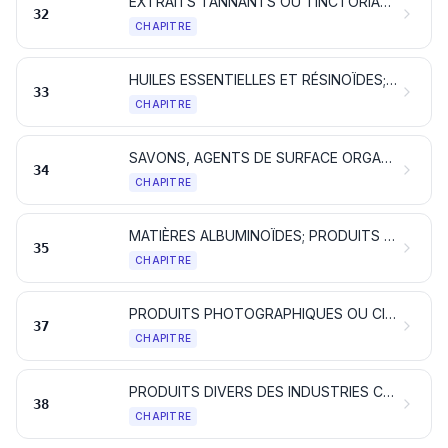
EXTRAITS TANNANTS OU TINCTORIAUX; TANINS ET LEURS DÉRIVÉS; PIGMENTS ET AUTRES MATIÈRES COLORANTES; PEINTURES ET VERNIS; MASTICS; ENCRES
32
CHAPITRE
HUILES ESSENTIELLES ET RÉSINOÏDES; PRODUITS DE PARFUMERIE OU DE TOILETTE PRÉPARÉS ET PRÉPARATIONS COSMÉTIQUES
33
CHAPITRE
SAVONS, AGENTS DE SURFACE ORGANIQUES, PRÉPARATIONS POUR LESSIVES, PRÉPARATIONS LUBRIFIANTES, CIRES ARTIFICIELLES, CIRES PRÉPARÉES, PRODUITS D'ENTRETIEN, BOUGIES ET ARTICLES SIMILAIRES, PÂTES À MODELER, «CIRES POUR L'ART DENTAIRE» ET COMPOSITIONS POUR L'ART DENTAIRE À BASE DE PLÂTRE
34
CHAPITRE
MATIÈRES ALBUMINOÏDES; PRODUITS À BASE D'AMIDONS OU DE FÉCULES MODIFIÉS; COLLES; ENZYMES
35
CHAPITRE
PRODUITS PHOTOGRAPHIQUES OU CINÉMATOGRAPHIQUES
37
CHAPITRE
PRODUITS DIVERS DES INDUSTRIES CHIMIQUES
38
CHAPITRE