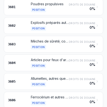
Poudres propulsives
DROITS DE DOUANE
3601
0%
POSITION
Explosifs préparés autres que les poudres propulsives
DROITS DE DOUANE
3602
0%
POSITION
Mèches de sûreté; cordeaux détonants; amorces et capsules fulminantes; allumeurs; détonateurs électriques
DROITS DE DOUANE
3603
0%
POSITION
Articles pour feux d'artifice, fusées de signalisation ou paragrêles et similaires, pétards et autres articles de pyrotechnie
DROITS DE DOUANE
3604
0%
POSITION
Allumettes, autres que les articles de pyrotechnie du no 3604
DROITS DE DOUANE
3605
0%
POSITION
Ferrocérium et autres alliages pyrophoriques sous toutes formes; articles en matières inflammables cités à la note 2 du présent chapitre
DROITS DE DOUANE
3606
0%
POSITION