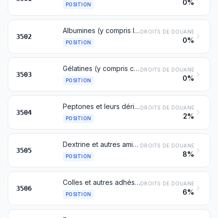
0%
POSITION
Albumines (y compris les concentrats de plusieurs protéines de lactosérum contenant, en poids calculé sur matière sèche, plus de 80 % de protéines de lactosérum), albuminates et autres dérivés des albumines
DROITS DE DOUANE
3502
0%
POSITION
Gélatines (y compris celles présentées en feuilles de forme carrée ou rectangulaire, même ouvrées en surface ou colorées) et leurs dérivés; ichtyocolle; autres colles d'origine animale, à l'exclusion des colles de caséine du no 3501
DROITS DE DOUANE
3503
0%
POSITION
Peptones et leurs dérivés; autres matières protéiques et leurs dérivés, non dénommés ni compris ailleurs; poudre de peau, traitée ou non au chrome
DROITS DE DOUANE
3504
2%
POSITION
Dextrine et autres amidons et fécules modifiés (les amidons et fécules pré-gélatinisés ou estérifiés, par exemple); colles à base d'amidons ou de fécules, de dextrine ou d'autres amidons ou fécules modifiés
DROITS DE DOUANE
3505
8%
POSITION
Colles et autres adhésifs préparés, non dénommés ni compris ailleurs; produits de toute espèce à usage de colles ou d'adhésifs, conditionnés pour la vente au détail comme colles ou adhésifs, d'un poids net n'excédant pas 1 kg
DROITS DE DOUANE
3506
6%
POSITION