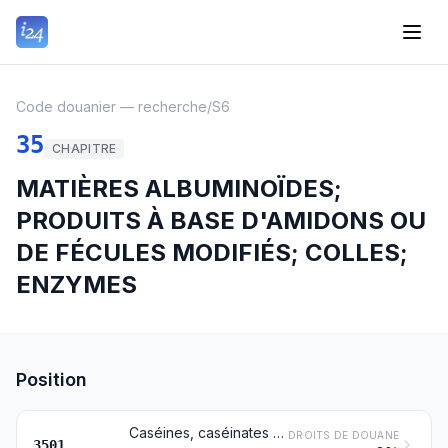
Code douanier — recherche
/
S6
35
CHAPITRE
MATIÈRES ALBUMINOÏDES;
PRODUITS À BASE D'AMIDONS OU
DE FÉCULES MODIFIÉS; COLLES;
ENZYMES
Position
Caséines, caséinates et autres dérivés des caséines; colles de caséine
DROITS DE DOUANE
3501