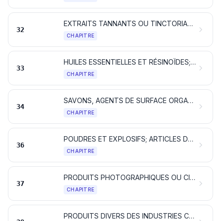
EXTRAITS TANNANTS OU TINCTORIAUX; TANINS ET LEURS DÉRIVÉS; PIGMENTS ET AUTRES MATIÈRES COLORANTES; PEINTURES ET VERNIS; MASTICS; ENCRES
32
CHAPITRE
HUILES ESSENTIELLES ET RÉSINOÏDES; PRODUITS DE PARFUMERIE OU DE TOILETTE PRÉPARÉS ET PRÉPARATIONS COSMÉTIQUES
33
CHAPITRE
SAVONS, AGENTS DE SURFACE ORGANIQUES, PRÉPARATIONS POUR LESSIVES, PRÉPARATIONS LUBRIFIANTES, CIRES ARTIFICIELLES, CIRES PRÉPARÉES, PRODUITS D'ENTRETIEN, BOUGIES ET ARTICLES SIMILAIRES, PÂTES À MODELER, «CIRES POUR L'ART DENTAIRE» ET COMPOSITIONS POUR L'ART DENTAIRE À BASE DE PLÂTRE
34
CHAPITRE
POUDRES ET EXPLOSIFS; ARTICLES DE PYROTECHNIE; ALLUMETTES; ALLIAGES PYROPHORIQUES; MATIÈRES INFLAMMABLES
36
CHAPITRE
PRODUITS PHOTOGRAPHIQUES OU CINÉMATOGRAPHIQUES
37
CHAPITRE
PRODUITS DIVERS DES INDUSTRIES CHIMIQUES