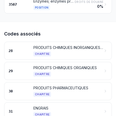
Enzymes; enzymes préparées non dénommées ni comprises ailleurs
DROITS DE DOUANE
3507
0%
POSITION
Codes associés
PRODUITS CHIMIQUES INORGANIQUES; COMPOSÉS INORGANIQUES OU ORGANIQUES DE MÉTAUX PRÉCIEUX, D'ÉLÉMENTS RADIOACTIFS, DE MÉTAUX DES TERRES RARES OU D'ISOTOPES
28
CHAPITRE
PRODUITS CHIMIQUES ORGANIQUES
29
CHAPITRE
PRODUITS PHARMACEUTIQUES
30
CHAPITRE
ENGRAIS
31
CHAPITRE