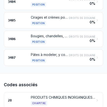
3404
0%
POSITION
Cirages et crèmes pour chaussures, encaustiques, brillants pour carrosseries, verre ou métaux, pâtes et poudres à récurer et préparations similaires (même sous forme de papier, ouates, feutres, nontissés, matière plastique ou caoutchouc alvéolaires, imprégnés, enduits ou recouverts de ces préparations), à l'exclusion des cires du no 3404
DROITS DE DOUANE
3405
0%
POSITION
Bougies, chandelles, cierges et articles similaires
DROITS DE DOUANE
3406
0%
POSITION
Pâtes à modeler, y compris celles présentées pour l'amusement des enfants; compositions dites « cires pour l'art dentaire » présentées en assortiments, dans des emballages de vente au détail ou en plaquettes, fers à cheval, bâtonnets ou sous des formes similaires; autres compositions pour l'art dentaire, à base de plâtre
DROITS DE DOUANE
3407
0%
POSITION
Codes associés
PRODUITS CHIMIQUES INORGANIQUES; COMPOSÉS INORGANIQUES OU ORGANIQUES DE MÉTAUX PRÉCIEUX, D'ÉLÉMENTS RADIOACTIFS, DE MÉTAUX DES TERRES RARES OU D'ISOTOPES
28
CHAPITRE