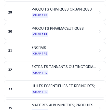
PRODUITS CHIMIQUES ORGANIQUES
29
CHAPITRE
PRODUITS PHARMACEUTIQUES
30
CHAPITRE
ENGRAIS
31
CHAPITRE
EXTRAITS TANNANTS OU TINCTORIAUX; TANINS ET LEURS DÉRIVÉS; PIGMENTS ET AUTRES MATIÈRES COLORANTES; PEINTURES ET VERNIS; MASTICS; ENCRES
32
CHAPITRE
HUILES ESSENTIELLES ET RÉSINOÏDES; PRODUITS DE PARFUMERIE OU DE TOILETTE PRÉPARÉS ET PRÉPARATIONS COSMÉTIQUES
33
CHAPITRE
MATIÈRES ALBUMINOÏDES; PRODUITS À BASE D'AMIDONS OU DE FÉCULES MODIFIÉS; COLLES; ENZYMES
35