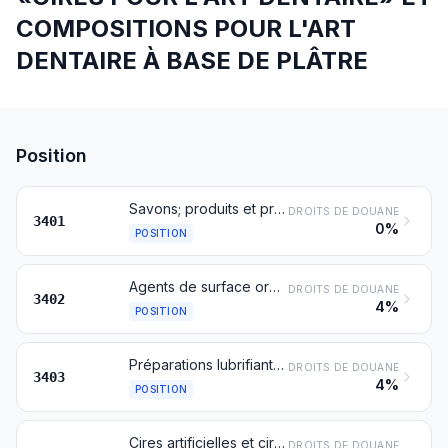
COMPOSITIONS POUR L'ART
DENTAIRE À BASE DE PLÂTRE
Position
Savons; produits et préparations organiques tensio-actifs à usage de savon, en barres, en pains, en morceaux ou en sujets frappés, même contenant du savon; produits et préparations organiques tensio-actifs destinés au lavage de la peau, sous forme de liquide ou de crème, conditionnés pour la vente au détail, même contenant du savon; papier, ouates, feutres et nontissés, imprégnés, enduits ou recouverts de savon ou de détergents
DROITS DE DOUANE
3401
0%
POSITION
Agents de surface organiques (autres que les savons); préparations tensio-actives, préparations pour lessives (y compris les préparations auxiliaires de lavage) et préparations de nettoyage, même contenant du savon, autres que celles du no 3401
DROITS DE DOUANE
3402
4%
POSITION
Préparations lubrifiantes (y compris les huiles de coupe, les préparations pour le dégrippage des écrous, les préparations antirouille ou anticorrosion et les préparations pour le démoulage, à base de lubrifiants) et préparations des types utilisés pour l'ensimage des matières textiles, l'huilage ou le graissage du cuir, des pelleteries ou d'autres matières, à l'exclusion de celles contenant comme constituants de base 70 % ou davantage en poids d'huiles de pétrole ou de minéraux bitumineux
DROITS DE DOUANE
3403
4%
POSITION
Cires artificielles et cires préparées
DROITS DE DOUANE