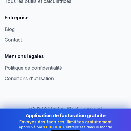
Tous les outils et calculatrices
Entreprise
Blog
Contact
Mentions légales
Politique de confidentialité
Conditions d'utilisation
©
2026
i24 Limited. All rights reserved.
Au service des entreprises en France
Application de facturation gratuite
Envoyez des factures illimitées gratuitement
Changer de pays :
France
Approuvé par
3 000 000+
entreprises dans le monde