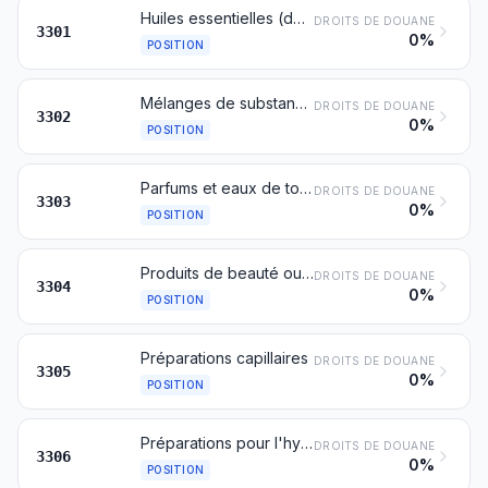
Huiles essentielles (déterpénées ou non), y compris celles dites « concrètes » ou « absolues »; résinoïdes; oléorésines d'extraction; solutions concentrées d'huiles essentielles dans les graisses, les huiles fixes, les cires ou matières analogues, obtenues par enfleurage ou macération; sous-produits terpéniques résiduaires de la déterpénation des huiles essentielles; eaux distillées aromatiques et solutions aqueuses d'huiles essentielles
DROITS DE DOUANE
3301
0%
POSITION
Mélanges de substances odoriférantes et mélanges (y compris les solutions alcooliques) à base d'une ou de plusieurs de ces substances, des types utilisés comme matières de base pour l'industrie; autres préparations à base de substances odoriférantes, des types utilisés pour la fabrication de boissons
DROITS DE DOUANE
3302
0%
POSITION
Parfums et eaux de toilette
DROITS DE DOUANE
3303
0%
POSITION
Produits de beauté ou de maquillage préparés et préparations pour l'entretien ou les soins de la peau, autres que les médicaments, y compris les préparations antisolaires et les préparations pour bronzer; préparations pour manucures ou pédicures
DROITS DE DOUANE
3304
0%
POSITION
Préparations capillaires
DROITS DE DOUANE
3305
0%
POSITION
Préparations pour l'hygiène buccale ou dentaire, y compris les poudres et crèmes pour faciliter l'adhérence des dentiers; fils utilisés pour nettoyer les espaces interdentaires (fils dentaires), en emballages individuels de détail
DROITS DE DOUANE
3306
0%
POSITION