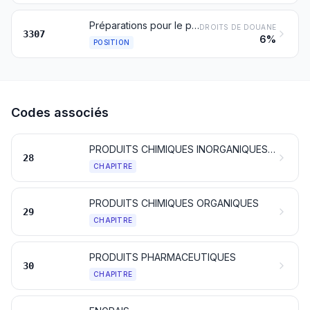
Préparations pour le prérasage, le rasage ou l'après-rasage, désodorisants corporels, préparations pour bains, dépilatoires, autres produits de parfumerie ou de toilette préparés et autres préparations cosmétiques, non dénommés ni compris ailleurs; désodorisants de locaux, préparés, même non parfumés, ayant ou non des propriétés désinfectantes
DROITS DE DOUANE
3307
6%
POSITION
Codes associés
PRODUITS CHIMIQUES INORGANIQUES; COMPOSÉS INORGANIQUES OU ORGANIQUES DE MÉTAUX PRÉCIEUX, D'ÉLÉMENTS RADIOACTIFS, DE MÉTAUX DES TERRES RARES OU D'ISOTOPES
28
CHAPITRE
PRODUITS CHIMIQUES ORGANIQUES
29
CHAPITRE
PRODUITS PHARMACEUTIQUES
30
CHAPITRE