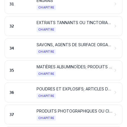
ENGRAIS
31
CHAPITRE
EXTRAITS TANNANTS OU TINCTORIAUX; TANINS ET LEURS DÉRIVÉS; PIGMENTS ET AUTRES MATIÈRES COLORANTES; PEINTURES ET VERNIS; MASTICS; ENCRES
32
CHAPITRE
SAVONS, AGENTS DE SURFACE ORGANIQUES, PRÉPARATIONS POUR LESSIVES, PRÉPARATIONS LUBRIFIANTES, CIRES ARTIFICIELLES, CIRES PRÉPARÉES, PRODUITS D'ENTRETIEN, BOUGIES ET ARTICLES SIMILAIRES, PÂTES À MODELER, «CIRES POUR L'ART DENTAIRE» ET COMPOSITIONS POUR L'ART DENTAIRE À BASE DE PLÂTRE
34
CHAPITRE
MATIÈRES ALBUMINOÏDES; PRODUITS À BASE D'AMIDONS OU DE FÉCULES MODIFIÉS; COLLES; ENZYMES
35
CHAPITRE
POUDRES ET EXPLOSIFS; ARTICLES DE PYROTECHNIE; ALLUMETTES; ALLIAGES PYROPHORIQUES; MATIÈRES INFLAMMABLES
36
CHAPITRE
PRODUITS PHOTOGRAPHIQUES OU CINÉMATOGRAPHIQUES
37
CHAPITRE