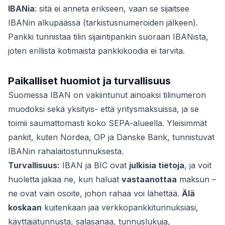
IBANia
: sitä ei anneta erikseen, vaan se sijaitsee
IBANin alkupäässä (tarkistusnumeroiden jälkeen).
Pankki tunnistaa tilin sijaintipankin suoraan IBANista,
joten erillistä kotimaista pankkikoodia ei tarvita.
Paikalliset huomiot ja turvallisuus
Suomessa IBAN on vakiintunut ainoaksi tilinumeron
muodoksi sekä yksityis- että yritysmaksuissa, ja se
toimii saumattomasti koko SEPA-alueella. Yleisimmät
pankit, kuten Nordea, OP ja Danske Bank, tunnistuvat
IBANin rahalaitostunnuksesta.
Turvallisuus:
IBAN ja BIC ovat
julkisia tietoja
, ja voit
huoletta jakaa ne, kun haluat
vastaanottaa
maksun –
ne ovat vain osoite, johon rahaa voi lähettää.
Älä
koskaan
kuitenkaan jaa verkkopankkitunnuksiasi,
käyttäjätunnusta, salasanaa, tunnuslukuja,