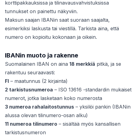
korttipakkauksissa ja tilinavausvahvistuksissa
tunnukset on painettu näkyviin.
Maksun
saajan
IBANin saat suoraan saajalta,
esimerkiksi laskusta tai viestillä. Tarkista aina, että
numero on kopioitu kokonaan ja oikein.
IBANin muoto ja rakenne
Suomalainen IBAN on aina
18 merkkiä
pitkä, ja se
rakentuu seuraavasti:
FI
– maatunnus (2 kirjainta)
2 tarkistusnumeroa
– ISO 13616 -standardin mukaiset
numerot, jotka lasketaan koko numerosta
3 numeroa rahalaitostunnus
– yksilöi pankin (IBANin
alussa olevan tilinumero-osan alku)
11 numeroa tilinumero
– sisältää myös kansallisen
tarkistusnumeron