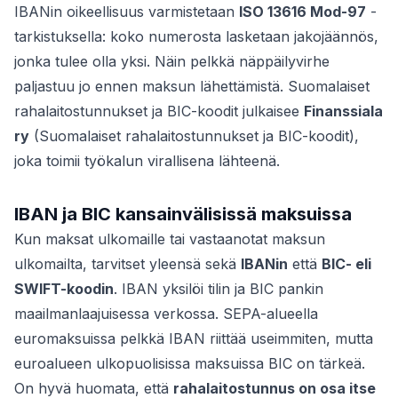
IBANin oikeellisuus varmistetaan
ISO 13616 Mod-97
-
tarkistuksella: koko numerosta lasketaan jakojäännös,
jonka tulee olla yksi. Näin pelkkä näppäilyvirhe
paljastuu jo ennen maksun lähettämistä. Suomalaiset
rahalaitostunnukset ja BIC-koodit julkaisee
Finanssiala
ry
(Suomalaiset rahalaitostunnukset ja BIC-koodit),
joka toimii työkalun virallisena lähteenä.
IBAN ja BIC kansainvälisissä maksuissa
Kun maksat ulkomaille tai vastaanotat maksun
ulkomailta, tarvitset yleensä sekä
IBANin
että
BIC- eli
SWIFT-koodin
. IBAN yksilöi tilin ja BIC pankin
maailmanlaajuisessa verkossa. SEPA-alueella
euromaksuissa pelkkä IBAN riittää useimmiten, mutta
euroalueen ulkopuolisissa maksuissa BIC on tärkeä.
On hyvä huomata, että
rahalaitostunnus on osa itse