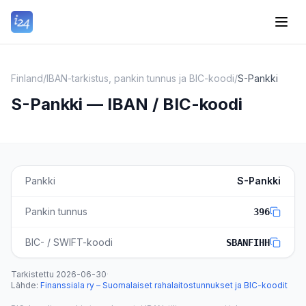
Finland
/
IBAN-tarkistus, pankin tunnus ja BIC-koodi
/
S-Pankki
S-Pankki — IBAN / BIC-koodi
Pankki
S-Pankki
Pankin tunnus
396
BIC- / SWIFT-koodi
SBANFIHH
Tarkistettu
2026-06-30
·
Lähde
:
Finanssiala ry – Suomalaiset rahalaitostunnukset ja BIC-koodit