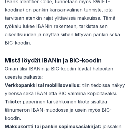
(Bank Identifier Code, tunnetaan myös SWIFT-
koodina) on pankin kansainvälinen tunniste, jota
tarvitaan etenkin rajat ylittävissä maksuissa. Tämä
työkalu lukee IBANin rakenteen, tarkistaa sen
oikeellisuuden ja näyttää siihen liittyvän pankin sekä
BIC-koodin.
Mistä löydät IBANin ja BIC-koodin
Oman tilisi IBANin ja BIC-koodin löydät helpoiten
useasta paikasta:
Verkkopankki tai mobiilisovellus:
tilin tiedoissa näkyy
yleensä sekä IBAN että BIC valmiina kopioitavaksi.
Tiliote:
paperinen tai sähköinen tiliote sisältää
tilinumeron IBAN-muodossa ja usein myös BIC-
koodin.
Maksukortti tai pankin sopimusasiakirjat:
joissakin