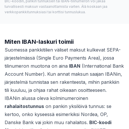
BIC-koodin, pankin tunnuksen tai IBAN-tilinumeron voi jakaa
turvallisesti maksun vastaanottamista varten. Älä koskaan jaa
verkkopankkitunnuksiasi tai korttisi tunnuslukua.
Miten IBAN-laskuri toimii
Suomessa pankkitilien väliset maksut kulkevat SEPA-
järjestelmässä (Single Euro Payments Area), jossa
tilinumeron muotona on aina
IBAN
(International Bank
Account Number). Kun annat maksun saajan IBANin,
järjestelmä tunnistaa sen rakenteesta, mihin pankkiin
tili kuuluu, ja ohjaa rahat oikeaan osoitteeseen.
IBANin alussa oleva kolminumeroinen
rahalaitostunnus
on pankin yksilöivä tunnus: se
kertoo, onko kyseessä esimerkiksi Nordea, OP,
Danske Bank vai jokin muu rahalaitos.
BIC-koodi